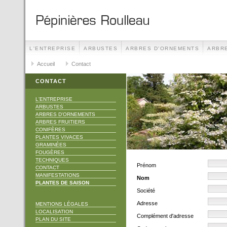
L'ENTREPRISE
ARBUSTES
ARBRES D'ORNEMENTS
ARBRE
TECHNIQUES
Accueil
Contact
CONTACT
MANIFESTATIONS
CONTACT
L'ENTREPRISE
ARBUSTES
ARBRES D'ORNEMENTS
ARBRES FRUITIERS
CONIFÈRES
PLANTES VIVACES
GRAMINÉES
FOUGÈRES
TECHNIQUES
Prénom
CONTACT
MANIFESTATIONS
Nom
PLANTES DE SAISON
Société
Adresse
MENTIONS LÉGALES
LOCALISATION
Complément d'adresse
PLAN DU SITE