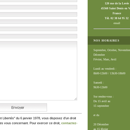
120 rue de la Levée
45560 Saint Denis en V
France
Tél. 02 38 64 95 32
email
NOS HORAIRES
Septembre, Octobre, Novembre
Décembre
Février, Mars, Avril
Lundi au vendredi :
8h00-12h00 / 13h30-18h00
Samedi :
9h30-12h00
Sur rendez-vous :
Du 15 avril au
15 septembre
et du
t Libertés" du 6 janvier 1978, vous disposez d'un droit
ées vous concernant. Pour exercer ce droit,
contactez-
20 Décembre
au 15 février