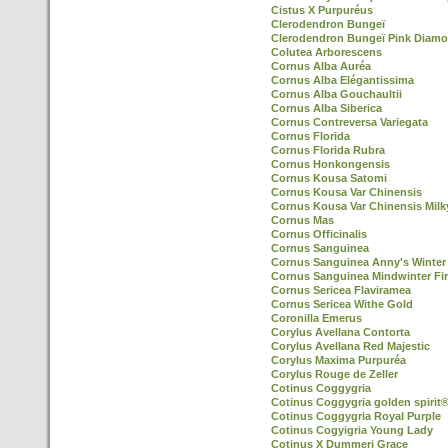
Cistus X Purpuréus
Clerodendron Bungeï
Clerodendron Bungeï Pink Diamo
Colutea Arborescens
Cornus Alba Auréa
Cornus Alba Elégantissima
Cornus Alba Gouchaultii
Cornus Alba Siberica
Cornus Contreversa Variegata
Cornus Florida
Cornus Florida Rubra
Cornus Honkongensis
Cornus Kousa Satomi
Cornus Kousa Var Chinensis
Cornus Kousa Var Chinensis Mil
Cornus Mas
Cornus Officinalis
Cornus Sanguinea
Cornus Sanguinea Anny's Winter
Cornus Sanguinea Mindwinter Fi
Cornus Sericea Flaviramea
Cornus Sericea Withe Gold
Coronilla Emerus
Corylus Avellana Contorta
Corylus Avellana Red Majestic
Corylus Maxima Purpuréa
Corylus Rouge de Zeller
Cotinus Coggygria
Cotinus Coggygria golden spirit
Cotinus Coggygria Royal Purple
Cotinus Cogyigria Young Lady
Cotinus X Dummeri Grace