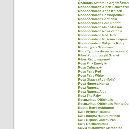
Rhamnus Alaternus Argentéovari
Rhododendron Albert Schweitzer
Rhododendron Anna Krusch
Rhododendron Cosmopolitain
Rhododendron Germania
Rhododendron Lord Robert
Rhododendron Mme Masson
Rhododendron Nova Zembla
Rhododendron Red Jack
Rhododendron Roseum elegans
Rhododendron Wilgen's Ruby
Rhodotypos Scandens
Rhus Typhina dissecta (laciniata)
Ribes Pubourought Scarlet
Ribes Red pimprenel
Rosa Pink Emely ®
Rosa Cubana ®
Rosa Fairy Red
Rosa Fairy White
Rosa Glauca (Rubrifolia)
Rosa Hugosa Hansa
Rosa Rugosa
Rosa Rugosa Alba
Rosa The Fairy
Rosmarinus Officinalis
Rosmarinus Officinalis Pointe Du
Rubus Betty Ashburner
Salix Erythroflexuosa
Salix Intégra Hakuro Nishiki
Salix Repens Voorhuizen
Salix Rosmarinifolia
Salvia Microphylla Marochino