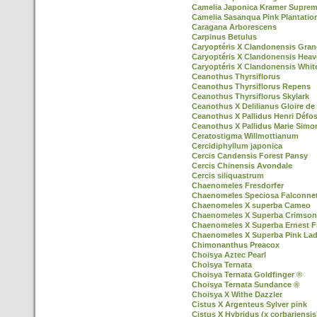
Camelia Japonica Kramer Supre
Camelia Sasanqua Pink Plantatio
Caragana Arborescens
Carpinus Betulus
Caryoptéris X Clandonensis Gran
Caryoptéris X Clandonensis Heav
Caryoptéris X Clandonensis Whit
Ceanothus Thyrsiflorus
Ceanothus Thyrsiflorus Repens
Ceanothus Thyrsiflorus Skylark
Ceanothus X Delilianus Gloire de 
Ceanothus X Pallidus Henri Défo
Ceanothus X Pallidus Marie Simo
Ceratostigma Willmottianum
Cercidiphyllum japonica
Cercis Candensis Forest Pansy
Cercis Chinensis Avondale
Cercis siliquastrum
Chaenomeles Fresdorfer
Chaenomeles Speciosa Falconnet
Chaenomeles X superba Cameo
Chaenomeles X Superba Crimson
Chaenomeles X Superba Ernest F
Chaenomeles X Superba Pink La
Chimonanthus Preacox
Choisya Aztec Pearl
Choisya Ternata
Choisya Ternata Goldfinger ®
Choisya Ternata Sundance ®
Choisya X Withe Dazzler
Cistus X Argenteus Sylver pink
Cistus X Hybridus (x corbariensis