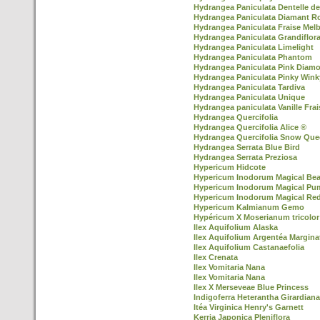
Hydrangea Paniculata Dentelle d
Hydrangea Paniculata Diamant R
Hydrangea Paniculata Fraise Mel
Hydrangea Paniculata Grandiflor
Hydrangea Paniculata Limelight
Hydrangea Paniculata Phantom
Hydrangea Paniculata Pink Diam
Hydrangea Paniculata Pinky Win
Hydrangea Paniculata Tardiva
Hydrangea Paniculata Unique
Hydrangea paniculata Vanille Frai
Hydrangea Quercifolia
Hydrangea Quercifolia Alice ®
Hydrangea Quercifolia Snow Que
Hydrangea Serrata Blue Bird
Hydrangea Serrata Preziosa
Hypericum Hidcote
Hypericum Inodorum Magical Be
Hypericum Inodorum Magical Pu
Hypericum Inodorum Magical Re
Hypericum Kalmianum Gemo
Hypéricum X Moserianum tricolor
Ilex Aquifolium Alaska
Ilex Aquifolium Argentéa Margina
Ilex Aquifolium Castanaefolia
Ilex Crenata
Ilex Vomitaria Nana
Ilex Vomitaria Nana
Ilex X Merseveae Blue Princess
Indigoferra Heterantha Girardiana
Itéa Virginica Henry's Garnett
Kerria Japonica Pleniflora