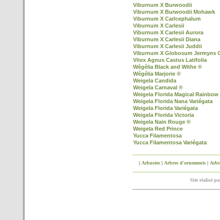
Viburnum X Burwoodii
Viburnum X Burwoodii Mohawk
Viburnum X Carlcephalum
Viburnum X Carlesii
Viburnum X Carlesii Aurora
Viburnum X Carlesii Diana
Viburnum X Carlesii Juddii
Viburnum X Globosum Jermyns 
Vitex Agnus Castus Latifolia
Wégélia Black and Withe ®
Wégélia Marjorie ®
Weigela Candida
Weigela Carnaval ®
Weigela Florida Magical Rainbow
Weigela Florida Nana Variégata
Weigela Florida Variégata
Weigela Florida Victoria
Weigela Nain Rouge ®
Weigela Red Prince
Yucca Filamentosa
Yucca Filamentosa Variégata
|
Arbustes
|
Arbres d'ornements
|
Arbre
Site réalisé p