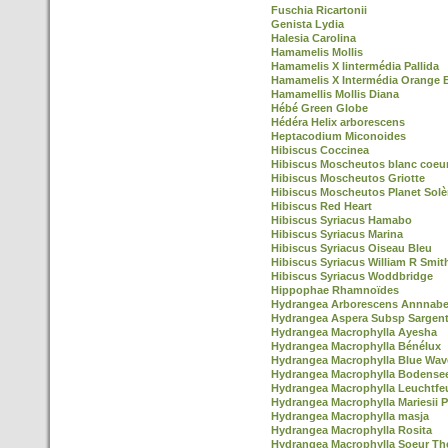
Fuschia Ricartonii
Genista Lydia
Halesia Carolina
Hamamelis Mollis
Hamamelis X Iintermédia Pallida
Hamamelis X Intermédia Orange 
Hamamellis Mollis Diana
Hébé Green Globe
Hédéra Helix arborescens
Heptacodium Miconoides
Hibiscus Coccinea
Hibiscus Moscheutos blanc coeu
Hibiscus Moscheutos Griotte
Hibiscus Moscheutos Planet Solè
Hibiscus Red Heart
Hibiscus Syriacus Hamabo
Hibiscus Syriacus Marina
Hibiscus Syriacus Oiseau Bleu
Hibiscus Syriacus William R Smit
Hibiscus Syriacus Woddbridge
Hippophae Rhamnoïdes
Hydrangea Arborescens Annnabe
Hydrangea Aspera Subsp Sargent
Hydrangea Macrophylla Ayesha
Hydrangea Macrophylla Bénélux
Hydrangea Macrophylla Blue Wav
Hydrangea Macrophylla Bodense
Hydrangea Macrophylla Leuchtfe
Hydrangea Macrophylla Mariesii P
Hydrangea Macrophylla masja
Hydrangea Macrophylla Rosita
Hydrangea Macrophylla Soeur Th