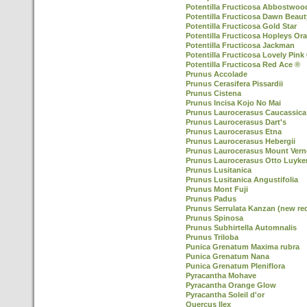
Potentilla Fructicosa Abbostwoo
Potentilla Fructicosa Dawn Beaut
Potentilla Fructicosa Gold Star
Potentilla Fructicosa Hopleys Or
Potentilla Fructicosa Jackman
Potentilla Fructicosa Lovely Pink
Potentilla Fructicosa Red Ace ®
Prunus Accolade
Prunus Cerasifera Pissardii
Prunus Cistena
Prunus Incisa Kojo No Mai
Prunus Laurocerasus Caucassica
Prunus Laurocerasus Dart's
Prunus Laurocerasus Etna
Prunus Laurocerasus Hebergii
Prunus Laurocerasus Mount Ver
Prunus Laurocerasus Otto Luyke
Prunus Lusitanica
Prunus Lusitanica Angustifolia
Prunus Mont Fuji
Prunus Padus
Prunus Serrulata Kanzan (new re
Prunus Spinosa
Prunus Subhirtella Automnalis
Prunus Triloba
Punica Grenatum Maxima rubra
Punica Grenatum Nana
Punica Grenatum Pleniflora
Pyracantha Mohave
Pyracantha Orange Glow
Pyracantha Soleil d'or
Quercus Ilex