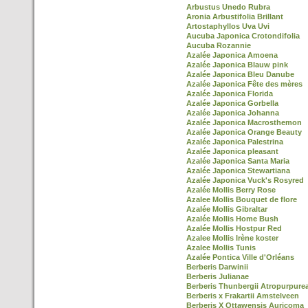
Arbustus Unedo Rubra
Aronia Arbustifolia Brillant
Artostaphyllos Uva Uvi
Aucuba Japonica Crotondifolia
Aucuba Rozannie
Azalée Japonica Amoena
Azalée Japonica Blauw pink
Azalée Japonica Bleu Danube
Azalée Japonica Fête des mères
Azalée Japonica Florida
Azalée Japonica Gorbella
Azalée Japonica Johanna
Azalée Japonica Macrosthemon
Azalée Japonica Orange Beauty
Azalée Japonica Palestrina
Azalée Japonica pleasant
Azalée Japonica Santa Maria
Azalée Japonica Stewartiana
Azalée Japonica Vuck's Rosyred
Azalée Mollis Berry Rose
Azalee Mollis Bouquet de flore
Azalée Mollis Gibraltar
Azalée Mollis Home Bush
Azalée Mollis Hostpur Red
Azalee Mollis Irène koster
Azalee Mollis Tunis
Azalée Pontica Ville d'Orléans
Berberis Darwinii
Berberis Julianae
Berberis Thunbergii Atropurpure
Berberis x Frakartii Amstelveen
Berberis X Ottawensis Auricoma