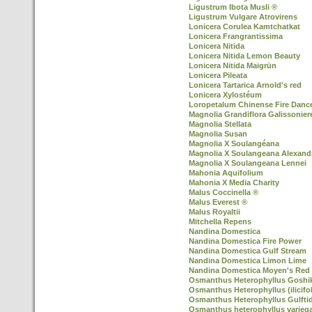
Ligustrum Ibota Musli ®
Ligustrum Vulgare Atrovirens
Lonicera Corulea Kamtchatkat
Lonicera Frangrantissima
Lonicera Nitida
Lonicera Nitida Lemon Beauty
Lonicera Nitida Maigrün
Lonicera Pileata
Lonicera Tartarica Arnold's red
Lonicera Xylostéum
Loropetalum Chinense Fire Danc
Magnolia Grandiflora Galissonier
Magnolia Stellata
Magnolia Susan
Magnolia X Soulangéana
Magnolia X Soulangeana Alexand
Magnolia X Soulangeana Lennei
Mahonia Aquifolium
Mahonia X Media Charity
Malus Coccinella ®
Malus Everest ®
Malus Royaltii
Mitchella Repens
Nandina Domestica
Nandina Domestica Fire Power
Nandina Domestica Gulf Stream
Nandina Domestica Limon Lime
Nandina Domestica Moyen's Red
Osmanthus Heterophyllus Goshiki 
Osmanthus Heterophyllus (ilicifol
Osmanthus Heterophyllus Gulfti
Osmanthus heterophyllus varieg