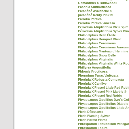
Osmanthus X Burkwoodii
Paeonia Sulfructicosa
Parahébé Avalanche ®
parahébé Kenty Pink ®
Parrotia Persica
Parrotia Persica Vanessa
Perovskia Atriplicifolia Bleu Spire
Pérovskia Atriplicifolia Sylver Blu
Philadelphus Belle Étoile
Philadelphus Bouquet Blanc
Philadelphus Coroniarus
Philadelphus Coroniarus Aureum
Philadelphus Manteau d'Hermine
Philadelphus Snow Belle
Philadelphus Virginalis
Philadelphus Virginalis White Ro
Phillyrea Angustifolia
Phlomis Fructicosa
Phormium Tenax Variégata
Photinia X Robusta Compacta
Photinia X Camilvy
Photinia X Fraseri Little Red Robi
Photinia X Fraseri Pink Marble ®
Photinia X Fraseri Red Robin
Physocarpus Opulifius Dart's Go
Physocarpus Opulifolius Diabolo
Physocarpus Opulifolius Little A
Pieris Débutante
Pieris Flaming Sylver
Pieris Forest Flame
Pittosporum Tenuifolium Variega
Pittosporum Tobira