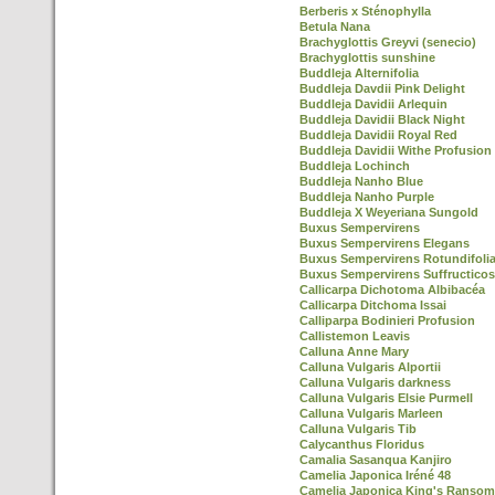
Berberis x Sténophylla
Betula Nana
Brachyglottis Greyvi (senecio)
Brachyglottis sunshine
Buddleja Alternifolia
Buddleja Davdii Pink Delight
Buddleja Davidii Arlequin
Buddleja Davidii Black Night
Buddleja Davidii Royal Red
Buddleja Davidii Withe Profusion
Buddleja Lochinch
Buddleja Nanho Blue
Buddleja Nanho Purple
Buddleja X Weyeriana Sungold
Buxus Sempervirens
Buxus Sempervirens Elegans
Buxus Sempervirens Rotundifoli
Buxus Sempervirens Suffructico
Callicarpa Dichotoma Albibacéa
Callicarpa Ditchoma Issai
Calliparpa Bodinieri Profusion
Callistemon Leavis
Calluna Anne Mary
Calluna Vulgaris Alportii
Calluna Vulgaris darkness
Calluna Vulgaris Elsie Purmell
Calluna Vulgaris Marleen
Calluna Vulgaris Tib
Calycanthus Floridus
Camalia Sasanqua Kanjiro
Camelia Japonica Iréné 48
Camelia Japonica King's Ransom