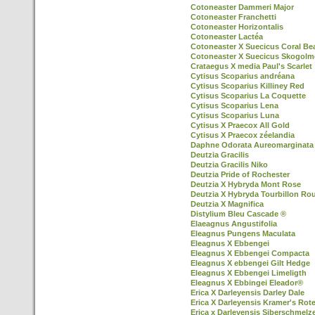
Cotoneaster Dammeri Major
Cotoneaster Franchetti
Cotoneaster Horizontalis
Cotoneaster Lactéa
Cotoneaster X Suecicus Coral Be
Cotoneaster X Suecicus Skogol
Crataegus X media Paul's Scarlet
Cytisus Scoparius andréana
Cytisus Scoparius Killiney Red
Cytisus Scoparius La Coquette
Cytisus Scoparius Lena
Cytisus Scoparius Luna
Cytisus X Praecox All Gold
Cytisus X Praecox zéelandia
Daphne Odorata Aureomarginata
Deutzia Gracilis
Deutzia Gracilis Niko
Deutzia Pride of Rochester
Deutzia X Hybryda Mont Rose
Deutzia X Hybryda Tourbillon Ro
Deutzia X Magnifica
Distylium Bleu Cascade ®
Elaeagnus Angustifolia
Eleagnus Pungens Maculata
Eleagnus X Ebbengei
Eleagnus X Ebbengei Compacta
Eleagnus X ebbengei Gilt Hedge
Eleagnus X Ebbengei Limeligth
Eleagnus X Ebbingei Eleador®
Erica X Darleyensis Darley Dale
Erica X Darleyensis Kramer's Rot
Erica x Darleyensis Siberschmelz