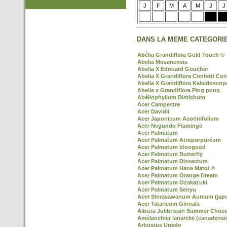
J
F
M
A
M
J
J
DANS LA MEME CATEGORIE
Abélia Grandiflora Gold Touch ®
Abelia Mosanensis
Abelia X Edouard Goucher
Abelia X Grandiflora Confetti Con
Abelia X Grandiflora Kaleidoscop
Abelia x Grandiflora Ping pong
Abéliophyllum Distichum
Acer Campestre
Acer Davidii
Acer Japonicum Acotinifolium
Acer Negundo Flamingo
Acer Palmatum
Acer Palmatum Atropurpuréum
Acer Palmatum bloogood
Acer Palmatum Butterfly
Acer Palmatum Dissectum
Acer Palmatum Hana Matoi ®
Acer Palmatum Orange Dream
Acer Palmatum Ozakazuki
Acer Palmatum Seiryu
Acer Shirasawanum Aureum (jap
Acer Tataricum Ginnala
Albizia Julibrissin Summer Choco
Amélanchier lanarckii (canadensi
Arbustus Unedo