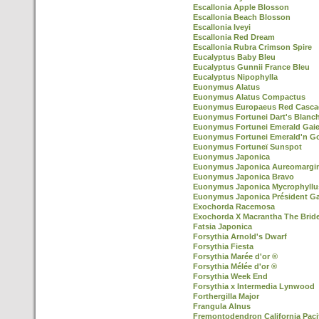
Escallonia Apple Blosson
Escallonia Beach Blosson
Escallonia Iveyi
Escallonia Red Dream
Escallonia Rubra Crimson Spire
Eucalyptus Baby Bleu
Eucalyptus Gunnii France Bleu
Eucalyptus Nipophylla
Euonymus Alatus
Euonymus Alatus Compactus
Euonymus Europaeus Red Casca
Euonymus Fortunei Dart's Blanc
Euonymus Fortunei Emerald Gaie
Euonymus Fortunei Emerald'n G
Euonymus Fortuneï Sunspot
Euonymus Japonica
Euonymus Japonica Aureomargi
Euonymus Japonica Bravo
Euonymus Japonica Mycrophyllu
Euonymus Japonica Président Ga
Exochorda Racemosa
Exochorda X Macrantha The Brid
Fatsia Japonica
Forsythia Arnold's Dwarf
Forsythia Fiesta
Forsythia Marée d'or ®
Forsythia Mélée d'or ®
Forsythia Week End
Forsythia x Intermedia Lynwood
Forthergilla Major
Frangula Alnus
Fremontodendron California Paci