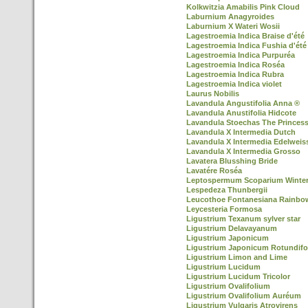
Kolkwitzia Amabilis Pink Cloud
Laburnium Anagyroides
Laburnium X Wateri Wosii
Lagestroemia Indica Braise d'été
Lagestroemia Indica Fushia d'été
Lagestroemia Indica Purpuréa
Lagestroemia Indica Roséa
Lagestroemia Indica Rubra
Lagestroemia Indica violet
Laurus Nobilis
Lavandula Angustifolia Anna ®
Lavandula Anustifolia Hidcote
Lavandula Stoechas The Princes
Lavandula X Intermedia Dutch
Lavandula X Intermedia Edelweis
Lavandula X Intermedia Grosso
Lavatera Blusshing Bride
Lavatére Roséa
Leptospermum Scoparium Winter
Lespedeza Thunbergii
Leucothoe Fontanesiana Rainbo
Leycesteria Formosa
Ligustrium Texanum sylver star
Ligustrium Delavayanum
Ligustrium Japonicum
Ligustrium Japonicum Rotundifo
Ligustrium Limon and Lime
Ligustrium Lucidum
Ligustrium Lucidum Tricolor
Ligustrium Ovalifolium
Ligustrium Ovalifolium Auréum
Ligustrium Vulgaris Atrovirens