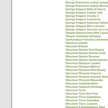
Syringa Pubescens subsp Julian
Syringa Pubescens Subsp Microp
Syringa Vulgaris Belle de Nancy
Syringa Vulgaris Charles Joly
Syringa Vulgaris Charles X
Syringa Vulgaris Condorcet
Syringa Vulgaris Katherine Hava
Syringa Vulgaris Mme Lemoine
Syringa Vulgaris Souvenir de Lou
Tamarix Ramosissima Pink Casc
Tamarix Tetrandra (africana)
Trachycarpus Fortunei (chamaero
Viburnum Davidii
Viburnum Eskimo
Viburnum Nudum Pink Beauty
Viburnum Opulus Harvest Gold
Viburnum Opulus Roseum
Viburnum Opulus Xanthocarpum
Viburnum Plicatum Lanarth
Viburnum Plicatum Mariesii
Viburnum Plicatum Pink Beauty
Viburnum Plicatum Popcorn
Viburnum Plicatum Summer Snow
Viburnum Plicatum Watanabe
Viburnum rhytidophyllum
Viburnum Sargentii Onodaga
Viburnum Tinus
Viburnum Tinus Eve Price
Viburnum Tinus Gigantéum
Viburnum Tinus Gwenllian
Viburnum Tinus Lisarose
Viburnum X Bodnantense Darw