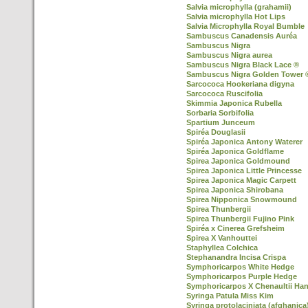
Salvia microphylla (grahamii)
Salvia microphylla Hot Lips
Salvia Microphylla Royal Bumble
Sambuscus Canadensis Auréa
Sambuscus Nigra
Sambuscus Nigra aurea
Sambuscus Nigra Black Lace ®
Sambuscus Nigra Golden Tower 
Sarcococa Hookeriana digyna
Sarcococa Ruscifolia
Skimmia Japonica Rubella
Sorbaria Sorbifolia
Spartium Junceum
Spiréa Douglasii
Spiréa Japonica Antony Waterer
Spiréa Japonica Goldflame
Spirea Japonica Goldmound
Spirea Japonica Little Princesse
Spirea Japonica Magic Carpett
Spirea Japonica Shirobana
Spirea Nipponica Snowmound
Spirea Thunbergii
Spirea Thunbergii Fujino Pink
Spiréa x Cinerea Grefsheim
Spirea X Vanhouttei
Staphyllea Colchica
Stephanandra Incisa Crispa
Symphoricarpos White Hedge
Symphoricarpos Purple Hedge
Symphoricarpos X Chenaultii Ha
Syringa Patula Miss Kim
Syringa protolaciniata (afghanica