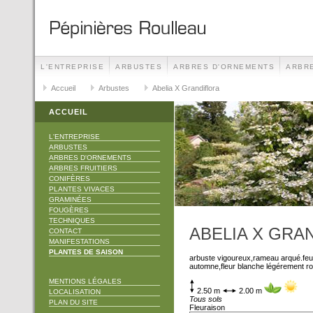
L'ENTREPRISE
ARBUSTES
ARBRES D'ORNEMENTS
ARBRE
TECHNIQUES
Accueil
Arbustes
CONTACT
Abelia X Grandiflora
MANIFESTATIONS
ACCUEIL
L'ENTREPRISE
ARBUSTES
ARBRES D'ORNEMENTS
ARBRES FRUITIERS
CONIFÈRES
PLANTES VIVACES
GRAMINÉES
FOUGÈRES
TECHNIQUES
ABELIA X GRA
CONTACT
MANIFESTATIONS
PLANTES DE SAISON
arbuste vigoureux,rameau arqué.feuil
automne,fleur blanche légérement r
MENTIONS LÉGALES
2.50 m
2.00 m
LOCALISATION
Tous sols
PLAN DU SITE
Fleuraison