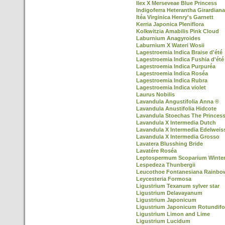
Ilex X Merseveae Blue Princess
Indigoferra Heterantha Girardiana
Itéa Virginica Henry's Garnett
Kerria Japonica Pleniflora
Kolkwitzia Amabilis Pink Cloud
Laburnium Anagyroides
Laburnium X Wateri Wosii
Lagestroemia Indica Braise d'été
Lagestroemia Indica Fushia d'été
Lagestroemia Indica Purpuréa
Lagestroemia Indica Roséa
Lagestroemia Indica Rubra
Lagestroemia Indica violet
Laurus Nobilis
Lavandula Angustifolia Anna ®
Lavandula Anustifolia Hidcote
Lavandula Stoechas The Princes
Lavandula X Intermedia Dutch
Lavandula X Intermedia Edelweis
Lavandula X Intermedia Grosso
Lavatera Blusshing Bride
Lavatére Roséa
Leptospermum Scoparium Winter
Lespedeza Thunbergii
Leucothoe Fontanesiana Rainbo
Leycesteria Formosa
Ligustrium Texanum sylver star
Ligustrium Delavayanum
Ligustrium Japonicum
Ligustrium Japonicum Rotundifo
Ligustrium Limon and Lime
Ligustrium Lucidum