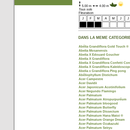
5.00 m
4.00 m
Tous sols
Fleuraison
J
F
M
A
M
J
J
DANS LA MEME CATEGORIE
Abélia Grandiflora Gold Touch ®
Abelia Mosanensis
Abelia X Edouard Goucher
Abelia X Grandiflora
Abelia X Grandiflora Confetti Con
Abelia X Grandiflora Kaleidoscop
Abelia x Grandiflora Ping pong
Abéliophyllum Distichum
Acer Campestre
Acer Davidii
Acer Japonicum Acotinifolium
Acer Negundo Flamingo
Acer Palmatum
Acer Palmatum Atropurpuréum
Acer Palmatum bloogood
Acer Palmatum Butterfly
Acer Palmatum Dissectum
Acer Palmatum Hana Matoi ®
Acer Palmatum Orange Dream
Acer Palmatum Ozakazuki
Acer Palmatum Seiryu