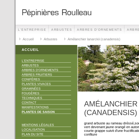
L'ENTREPRISE
ARBUSTES
ARBRES D'ORNEMENTS
ARBRE
TECHNIQUES
Accueil
Arbustes
CONTACT
Amélanchier lanarckii (canadensis)
MANIFESTATIONS
ACCUEIL
L'ENTREPRISE
ARBUSTES
ARBRES D'ORNEMENTS
ARBRES FRUITIERS
CONIFÈRES
PLANTES VIVACES
GRAMINÉES
FOUGÈRES
TECHNIQUES
AMÉLANCHIER 
CONTACT
MANIFESTATIONS
(CANADENSIS)
PLANTES DE SAISON
grand arbuste au rameau dréssé,son 
MENTIONS LÉGALES
vert devenant jaune orangé en auto
LOCALISATION
courte grappe suivit d'une fructifica
PLAN DU SITE
confiture