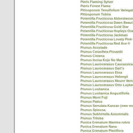
Pieris Flaming Sylver
Pieris Forest Flame
Pittosporum Tenuifolium Variega
Pittosporum Tobira
Potentilla Fructicosa Abbostwoo
Potentilla Fructicosa Dawn Beaut
Potentilla Fructicosa Gold Star
Potentilla Fructicosa Hopleys Or
Potentilla Fructicosa Jackman
Potentilla Fructicosa Lovely Pink
Potentilla Fructicosa Red Ace ®
Prunus Accolade
Prunus Cerasifera Pissardii
Prunus Cistena
Prunus Incisa Kojo No Mai
Prunus Laurocerasus Caucassica
Prunus Laurocerasus Dart's
Prunus Laurocerasus Etna
Prunus Laurocerasus Hebergii
Prunus Laurocerasus Mount Ver
Prunus Laurocerasus Otto Luyke
Prunus Lusitanica
Prunus Lusitanica Angustifolia
Prunus Mont Fuji
Prunus Padus
Prunus Serrulata Kanzan (new re
Prunus Spinosa
Prunus Subhirtella Automnalis
Prunus Triloba
Punica Grenatum Maxima rubra
Punica Grenatum Nana
Punica Grenatum Pleniflora