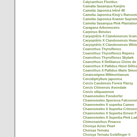
Calycanthus Floridus
Camalia Sasanqua Kanjiro
Camelia Japonica Iréné 48
Camelia Japonica King's Ransom
Camelia Japonica Kramer Supre
Camelia Sasanqua Pink Plantatio
Caragana Arborescens
Carpinus Betulus
Caryoptéris X Clandonensis Gran
Caryoptéris X Clandonensis Heav
Caryoptéris X Clandonensis Whit
Ceanothus Thyrsiflorus
Ceanothus Thyrsiflorus Repens
Ceanothus Thyrsiflorus Skylark
Ceanothus X Delilianus Gloire de 
Ceanothus X Pallidus Henri Défo
Ceanothus X Pallidus Marie Simo
Ceratostigma Willmottianum
Cercidiphyllum japonica
Cercis Candensis Forest Pansy
Cercis Chinensis Avondale
Cercis siliquastrum
Chaenomeles Fresdorfer
Chaenomeles Speciosa Falconnet
Chaenomeles X superba Cameo
Chaenomeles X Superba Crimson
Chaenomeles X Superba Ernest F
Chaenomeles X Superba Pink La
Chimonanthus Preacox
Choisya Aztec Pearl
Choisya Ternata
Choisya Ternata Goldfinger ®