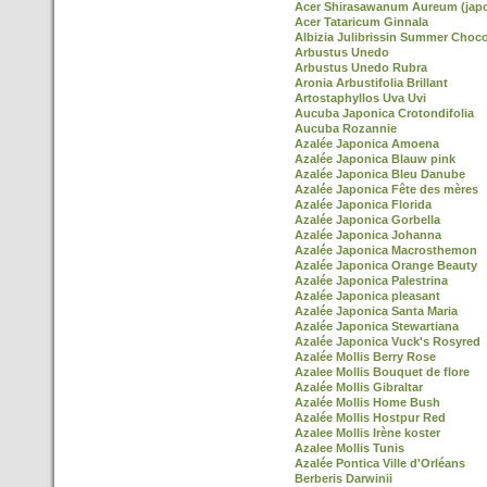
Acer Shirasawanum Aureum (jap
Acer Tataricum Ginnala
Albizia Julibrissin Summer Choco
Arbustus Unedo
Arbustus Unedo Rubra
Aronia Arbustifolia Brillant
Artostaphyllos Uva Uvi
Aucuba Japonica Crotondifolia
Aucuba Rozannie
Azalée Japonica Amoena
Azalée Japonica Blauw pink
Azalée Japonica Bleu Danube
Azalée Japonica Fête des mères
Azalée Japonica Florida
Azalée Japonica Gorbella
Azalée Japonica Johanna
Azalée Japonica Macrosthemon
Azalée Japonica Orange Beauty
Azalée Japonica Palestrina
Azalée Japonica pleasant
Azalée Japonica Santa Maria
Azalée Japonica Stewartiana
Azalée Japonica Vuck's Rosyred
Azalée Mollis Berry Rose
Azalee Mollis Bouquet de flore
Azalée Mollis Gibraltar
Azalée Mollis Home Bush
Azalée Mollis Hostpur Red
Azalee Mollis Irène koster
Azalee Mollis Tunis
Azalée Pontica Ville d'Orléans
Berberis Darwinii