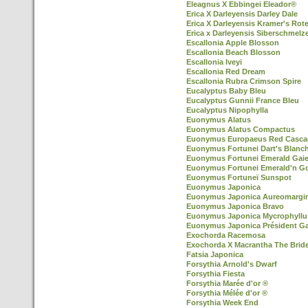
Eleagnus X Ebbingei Eleador®
Erica X Darleyensis Darley Dale
Erica X Darleyensis Kramer's Rot
Erica x Darleyensis Siberschmelz
Escallonia Apple Blosson
Escallonia Beach Blosson
Escallonia Iveyi
Escallonia Red Dream
Escallonia Rubra Crimson Spire
Eucalyptus Baby Bleu
Eucalyptus Gunnii France Bleu
Eucalyptus Nipophylla
Euonymus Alatus
Euonymus Alatus Compactus
Euonymus Europaeus Red Casca
Euonymus Fortunei Dart's Blanc
Euonymus Fortunei Emerald Gaie
Euonymus Fortunei Emerald'n G
Euonymus Fortuneï Sunspot
Euonymus Japonica
Euonymus Japonica Aureomargi
Euonymus Japonica Bravo
Euonymus Japonica Mycrophyllu
Euonymus Japonica Président Ga
Exochorda Racemosa
Exochorda X Macrantha The Brid
Fatsia Japonica
Forsythia Arnold's Dwarf
Forsythia Fiesta
Forsythia Marée d'or ®
Forsythia Mélée d'or ®
Forsythia Week End