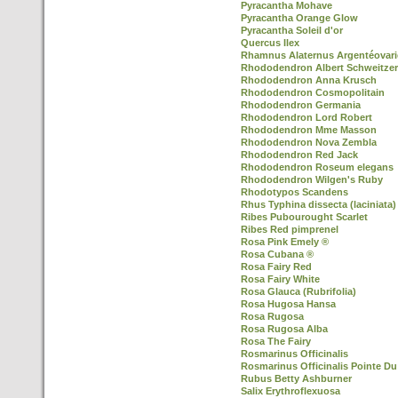
Pyracantha Mohave
Pyracantha Orange Glow
Pyracantha Soleil d'or
Quercus Ilex
Rhamnus Alaternus Argentéovari
Rhododendron Albert Schweitzer
Rhododendron Anna Krusch
Rhododendron Cosmopolitain
Rhododendron Germania
Rhododendron Lord Robert
Rhododendron Mme Masson
Rhododendron Nova Zembla
Rhododendron Red Jack
Rhododendron Roseum elegans
Rhododendron Wilgen's Ruby
Rhodotypos Scandens
Rhus Typhina dissecta (laciniata)
Ribes Pubourought Scarlet
Ribes Red pimprenel
Rosa Pink Emely ®
Rosa Cubana ®
Rosa Fairy Red
Rosa Fairy White
Rosa Glauca (Rubrifolia)
Rosa Hugosa Hansa
Rosa Rugosa
Rosa Rugosa Alba
Rosa The Fairy
Rosmarinus Officinalis
Rosmarinus Officinalis Pointe Du
Rubus Betty Ashburner
Salix Erythroflexuosa