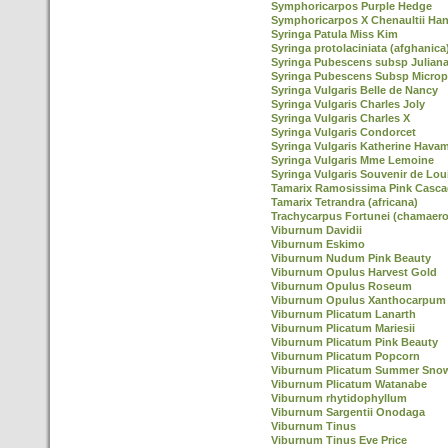
Symphoricarpos Purple Hedge
Symphoricarpos X Chenaultii Ha
Syringa Patula Miss Kim
Syringa protolaciniata (afghanica
Syringa Pubescens subsp Julian
Syringa Pubescens Subsp Microp
Syringa Vulgaris Belle de Nancy
Syringa Vulgaris Charles Joly
Syringa Vulgaris Charles X
Syringa Vulgaris Condorcet
Syringa Vulgaris Katherine Hava
Syringa Vulgaris Mme Lemoine
Syringa Vulgaris Souvenir de Lou
Tamarix Ramosissima Pink Casc
Tamarix Tetrandra (africana)
Trachycarpus Fortunei (chamaero
Viburnum Davidii
Viburnum Eskimo
Viburnum Nudum Pink Beauty
Viburnum Opulus Harvest Gold
Viburnum Opulus Roseum
Viburnum Opulus Xanthocarpum
Viburnum Plicatum Lanarth
Viburnum Plicatum Mariesii
Viburnum Plicatum Pink Beauty
Viburnum Plicatum Popcorn
Viburnum Plicatum Summer Snow
Viburnum Plicatum Watanabe
Viburnum rhytidophyllum
Viburnum Sargentii Onodaga
Viburnum Tinus
Viburnum Tinus Eve Price