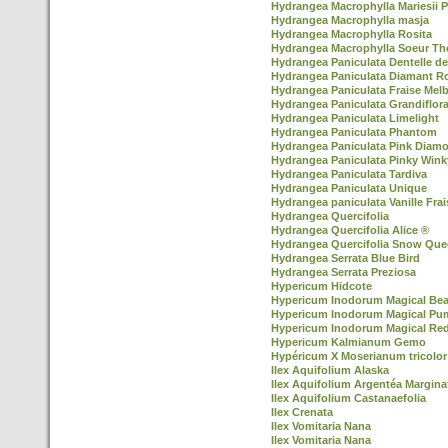
Hydrangea Macrophylla Mariesii P
Hydrangea Macrophylla masja
Hydrangea Macrophylla Rosita
Hydrangea Macrophylla Soeur Th
Hydrangea Paniculata Dentelle d
Hydrangea Paniculata Diamant R
Hydrangea Paniculata Fraise Mel
Hydrangea Paniculata Grandiflor
Hydrangea Paniculata Limelight
Hydrangea Paniculata Phantom
Hydrangea Paniculata Pink Diam
Hydrangea Paniculata Pinky Win
Hydrangea Paniculata Tardiva
Hydrangea Paniculata Unique
Hydrangea paniculata Vanille Frai
Hydrangea Quercifolia
Hydrangea Quercifolia Alice ®
Hydrangea Quercifolia Snow Que
Hydrangea Serrata Blue Bird
Hydrangea Serrata Preziosa
Hypericum Hidcote
Hypericum Inodorum Magical Be
Hypericum Inodorum Magical Pu
Hypericum Inodorum Magical Re
Hypericum Kalmianum Gemo
Hypéricum X Moserianum tricolor
Ilex Aquifolium Alaska
Ilex Aquifolium Argentéa Margina
Ilex Aquifolium Castanaefolia
Ilex Crenata
Ilex Vomitaria Nana
Ilex Vomitaria Nana