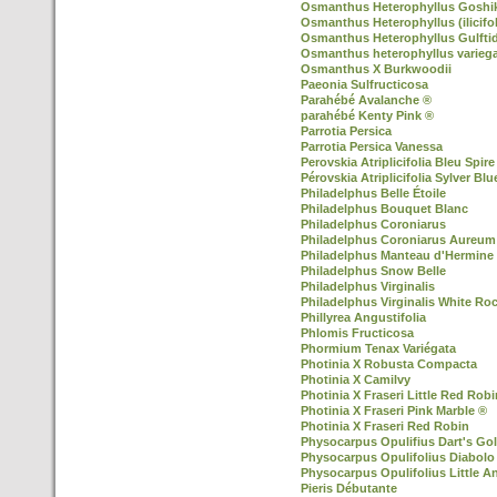
Osmanthus Heterophyllus Goshiki 
Osmanthus Heterophyllus (ilicifol
Osmanthus Heterophyllus Gulfti
Osmanthus heterophyllus varieg
Osmanthus X Burkwoodii
Paeonia Sulfructicosa
Parahébé Avalanche ®
parahébé Kenty Pink ®
Parrotia Persica
Parrotia Persica Vanessa
Perovskia Atriplicifolia Bleu Spire
Pérovskia Atriplicifolia Sylver Blu
Philadelphus Belle Étoile
Philadelphus Bouquet Blanc
Philadelphus Coroniarus
Philadelphus Coroniarus Aureum
Philadelphus Manteau d'Hermine
Philadelphus Snow Belle
Philadelphus Virginalis
Philadelphus Virginalis White Ro
Phillyrea Angustifolia
Phlomis Fructicosa
Phormium Tenax Variégata
Photinia X Robusta Compacta
Photinia X Camilvy
Photinia X Fraseri Little Red Robi
Photinia X Fraseri Pink Marble ®
Photinia X Fraseri Red Robin
Physocarpus Opulifius Dart's Go
Physocarpus Opulifolius Diabolo
Physocarpus Opulifolius Little A
Pieris Débutante