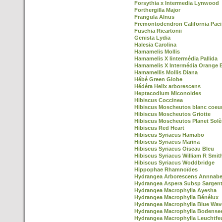
Forsythia x Intermedia Lynwood
Forthergilla Major
Frangula Alnus
Fremontodendron California Paci
Fuschia Ricartonii
Genista Lydia
Halesia Carolina
Hamamelis Mollis
Hamamelis X Iintermédia Pallida
Hamamelis X Intermédia Orange 
Hamamellis Mollis Diana
Hébé Green Globe
Hédéra Helix arborescens
Heptacodium Miconoides
Hibiscus Coccinea
Hibiscus Moscheutos blanc coeu
Hibiscus Moscheutos Griotte
Hibiscus Moscheutos Planet Solè
Hibiscus Red Heart
Hibiscus Syriacus Hamabo
Hibiscus Syriacus Marina
Hibiscus Syriacus Oiseau Bleu
Hibiscus Syriacus William R Smit
Hibiscus Syriacus Woddbridge
Hippophae Rhamnoïdes
Hydrangea Arborescens Annnabe
Hydrangea Aspera Subsp Sargent
Hydrangea Macrophylla Ayesha
Hydrangea Macrophylla Bénélux
Hydrangea Macrophylla Blue Wav
Hydrangea Macrophylla Bodense
Hydrangea Macrophylla Leuchtfe