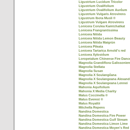
Ligustrium Lucidum Tricolor
Ligustrium Ovalifolium
Ligustrium Ovalifolium Auréum
Ligustrium Vulgaris Atrovirens
Ligustrum Ibota Musli ®
Ligustrum Vulgare Atrovirens
Lonicera Corulea Kamtchatkat
Lonicera Frangrantissima
Lonicera Nitida
Lonicera Nitida Lemon Beauty
Lonicera Nitida Maigrün
Lonicera Pileata
Lonicera Tartarica Arnold's red
Lonicera Xylostéum
Loropetalum Chinense Fire Danc
Magnolia Grandiflora Galissonier
Magnolia Stellata
Magnolia Susan
Magnolia X Soulangéana
Magnolia X Soulangeana Alexand
Magnolia X Soulangeana Lennei
Mahonia Aquifolium
Mahonia X Media Charity
Malus Coccinella ®
Malus Everest ®
Malus Royaltii
Mitchella Repens
Nandina Domestica
Nandina Domestica Fire Power
Nandina Domestica Gulf Stream
Nandina Domestica Limon Lime
Nandina Domestica Moyen's Red