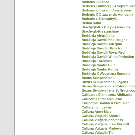
Berberis Julianae
Berberis Thunbergii Atropurpure
Berberis x Frakartii Amstelveen
Berberis X Ottawensis Auricoma
Berberis x Sténophylla
Betula Nana
Brachyglottis Greyvi (senecio)
Brachyglottis sunshine
Buddleja Alternifolia
Buddleja Davdii Pink Delight
Buddleja Davidii Arlequin
Buddleja Davidii Black Night
Buddleja Davidii Royal Red
Buddleja Davidii Withe Profusion
Buddleja Lochinch
Buddleja Nanho Blue
Buddleja Nanho Purple
Buddleja X Weyeriana Sungold
Buxus Sempervirens
Buxus Sempervirens Elegans
Buxus Sempervirens Rotundifoli
Buxus Sempervirens Suffructico
Callicarpa Dichotoma Albibacéa
Callicarpa Ditchoma Issai
Calliparpa Bodinieri Profusion
Callistemon Leavis
Calluna Anne Mary
Calluna Vulgaris Alportii
Calluna Vulgaris darkness
Calluna Vulgaris Elsie Purmell
Calluna Vulgaris Marleen
Calluna Vulgaris Tib