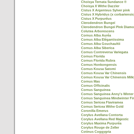
Choisya Ternata Sundance ®
Choisya X Withe Dazzler
Cistus X Argenteus Sylver pink
Cistus X Hybridus (x corbariensis
Cistus X Purpuréus
Clerodendron Bungeï
Clerodendron Bungeï Pink Diamo
Colutea Arborescens
Cornus Alba Auréa
Cornus Alba Elégantissima
Cornus Alba Gouchaultii
Cornus Alba Siberica
Cornus Contreversa Variegata
Cornus Florida
Cornus Florida Rubra
Cornus Honkongensis
Cornus Kousa Satomi
Cornus Kousa Var Chinensis
Cornus Kousa Var Chinensis Mil
Cornus Mas
Cornus Officinalis
Cornus Sanguinea
Cornus Sanguinea Anny's Winter
Cornus Sanguinea Mindwinter Fi
Cornus Sericea Flaviramea
Cornus Sericea Withe Gold
Coronilla Emerus
Corylus Avellana Contorta
Corylus Avellana Red Majestic
Corylus Maxima Purpuréa
Corylus Rouge de Zeller
Cotinus Coggygria