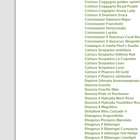
Cotinus Coggygria golden spirit
Cotinus Coggygria Royal Purple
Cotinus Cogyigria Young Lady
Cotinus X Dummeri Grace
Cotoneaster Dammeri Major
Cotoneaster Franchetti
Cotoneaster Horizontalis
Cotoneaster Lactéa
Cotoneaster X Suecicus Coral Be
Cotoneaster X Suecicus Skogol
Crataegus X media Paul's Scarlet
Cytisus Scoparius andréana
Cytisus Scoparius Killiney Red
Cytisus Scoparius La Coquette
Cytisus Scoparius Lena
Cytisus Scoparius Luna
Cytisus X Praecox All Gold
Cytisus X Praecox zéelandia
Daphne Odorata Aureomarginata
Deutzia Gracilis
Deutzia Gracilis Niko
Deutzia Pride of Rochester
Deutzia X Hybryda Mont Rose
Deutzia X Hybryda Tourbillon Ro
Deutzia X Magnifica
Distylium Bleu Cascade ®
Elaeagnus Angustifolia
Eleagnus Pungens Maculata
Eleagnus X Ebbengei
Eleagnus X Ebbengei Compacta
Eleagnus X ebbengei Gilt Hedge
Eleagnus X Ebbengei Limeligth