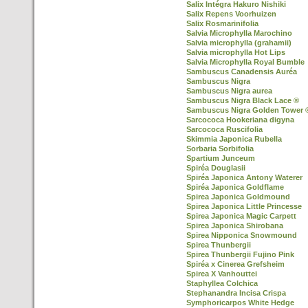
Salix Intégra Hakuro Nishiki
Salix Repens Voorhuizen
Salix Rosmarinifolia
Salvia Microphylla Marochino
Salvia microphylla (grahamii)
Salvia microphylla Hot Lips
Salvia Microphylla Royal Bumble
Sambuscus Canadensis Auréa
Sambuscus Nigra
Sambuscus Nigra aurea
Sambuscus Nigra Black Lace ®
Sambuscus Nigra Golden Tower 
Sarcococa Hookeriana digyna
Sarcococa Ruscifolia
Skimmia Japonica Rubella
Sorbaria Sorbifolia
Spartium Junceum
Spiréa Douglasii
Spiréa Japonica Antony Waterer
Spiréa Japonica Goldflame
Spirea Japonica Goldmound
Spirea Japonica Little Princesse
Spirea Japonica Magic Carpett
Spirea Japonica Shirobana
Spirea Nipponica Snowmound
Spirea Thunbergii
Spirea Thunbergii Fujino Pink
Spiréa x Cinerea Grefsheim
Spirea X Vanhouttei
Staphyllea Colchica
Stephanandra Incisa Crispa
Symphoricarpos White Hedge