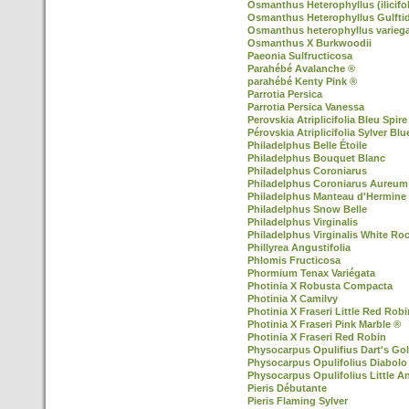
Osmanthus Heterophyllus (ilicifol
Osmanthus Heterophyllus Gulfti
Osmanthus heterophyllus varieg
Osmanthus X Burkwoodii
Paeonia Sulfructicosa
Parahébé Avalanche ®
parahébé Kenty Pink ®
Parrotia Persica
Parrotia Persica Vanessa
Perovskia Atriplicifolia Bleu Spire
Pérovskia Atriplicifolia Sylver Blu
Philadelphus Belle Étoile
Philadelphus Bouquet Blanc
Philadelphus Coroniarus
Philadelphus Coroniarus Aureum
Philadelphus Manteau d'Hermine
Philadelphus Snow Belle
Philadelphus Virginalis
Philadelphus Virginalis White Ro
Phillyrea Angustifolia
Phlomis Fructicosa
Phormium Tenax Variégata
Photinia X Robusta Compacta
Photinia X Camilvy
Photinia X Fraseri Little Red Robi
Photinia X Fraseri Pink Marble ®
Photinia X Fraseri Red Robin
Physocarpus Opulifius Dart's Go
Physocarpus Opulifolius Diabolo
Physocarpus Opulifolius Little A
Pieris Débutante
Pieris Flaming Sylver