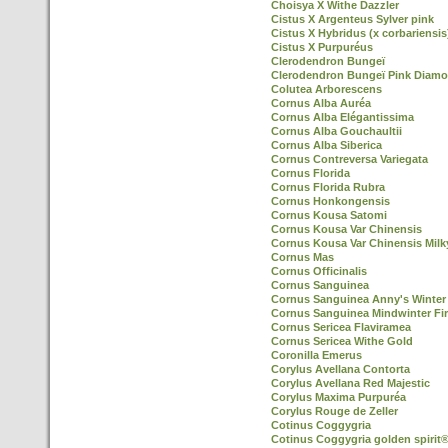
Choisya X Withe Dazzler
Cistus X Argenteus Sylver pink
Cistus X Hybridus (x corbariensis
Cistus X Purpuréus
Clerodendron Bungeï
Clerodendron Bungeï Pink Diamo
Colutea Arborescens
Cornus Alba Auréa
Cornus Alba Elégantissima
Cornus Alba Gouchaultii
Cornus Alba Siberica
Cornus Contreversa Variegata
Cornus Florida
Cornus Florida Rubra
Cornus Honkongensis
Cornus Kousa Satomi
Cornus Kousa Var Chinensis
Cornus Kousa Var Chinensis Mil
Cornus Mas
Cornus Officinalis
Cornus Sanguinea
Cornus Sanguinea Anny's Winter
Cornus Sanguinea Mindwinter Fi
Cornus Sericea Flaviramea
Cornus Sericea Withe Gold
Coronilla Emerus
Corylus Avellana Contorta
Corylus Avellana Red Majestic
Corylus Maxima Purpuréa
Corylus Rouge de Zeller
Cotinus Coggygria
Cotinus Coggygria golden spirit