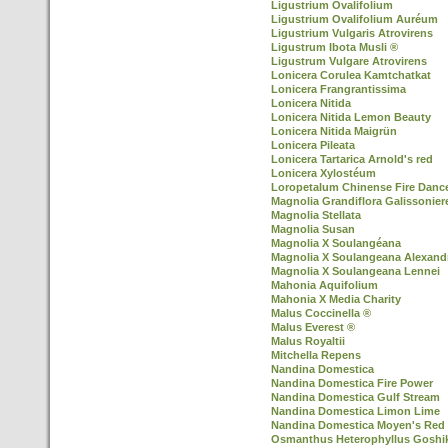
Ligustrium Ovalifolium
Ligustrium Ovalifolium Auréum
Ligustrium Vulgaris Atrovirens
Ligustrum Ibota Musli ®
Ligustrum Vulgare Atrovirens
Lonicera Corulea Kamtchatkat
Lonicera Frangrantissima
Lonicera Nitida
Lonicera Nitida Lemon Beauty
Lonicera Nitida Maigrün
Lonicera Pileata
Lonicera Tartarica Arnold's red
Lonicera Xylostéum
Loropetalum Chinense Fire Danc
Magnolia Grandiflora Galissonier
Magnolia Stellata
Magnolia Susan
Magnolia X Soulangéana
Magnolia X Soulangeana Alexand
Magnolia X Soulangeana Lennei
Mahonia Aquifolium
Mahonia X Media Charity
Malus Coccinella ®
Malus Everest ®
Malus Royaltii
Mitchella Repens
Nandina Domestica
Nandina Domestica Fire Power
Nandina Domestica Gulf Stream
Nandina Domestica Limon Lime
Nandina Domestica Moyen's Red
Osmanthus Heterophyllus Goshiki 