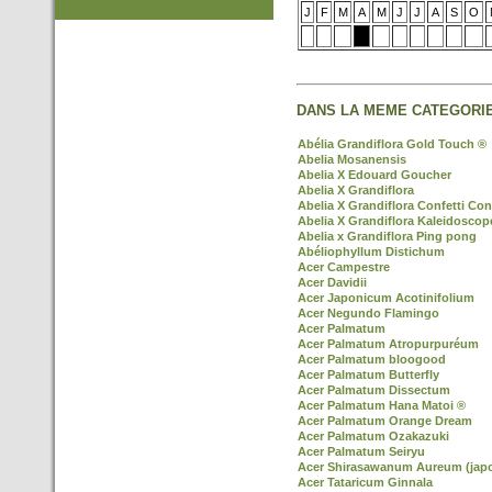
J
F
M
A
M
J
J
A
S
O
DANS LA MEME CATEGORIE
Abélia Grandiflora Gold Touch ®
Abelia Mosanensis
Abelia X Edouard Goucher
Abelia X Grandiflora
Abelia X Grandiflora Confetti Con
Abelia X Grandiflora Kaleidoscop
Abelia x Grandiflora Ping pong
Abéliophyllum Distichum
Acer Campestre
Acer Davidii
Acer Japonicum Acotinifolium
Acer Negundo Flamingo
Acer Palmatum
Acer Palmatum Atropurpuréum
Acer Palmatum bloogood
Acer Palmatum Butterfly
Acer Palmatum Dissectum
Acer Palmatum Hana Matoi ®
Acer Palmatum Orange Dream
Acer Palmatum Ozakazuki
Acer Palmatum Seiryu
Acer Shirasawanum Aureum (jap
Acer Tataricum Ginnala