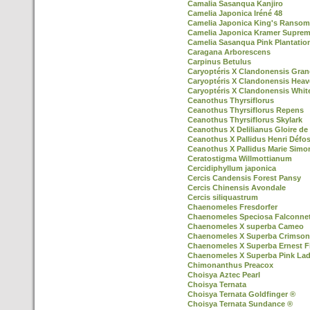
Camalia Sasanqua Kanjiro
Camelia Japonica Iréné 48
Camelia Japonica King's Ransom
Camelia Japonica Kramer Supre
Camelia Sasanqua Pink Plantatio
Caragana Arborescens
Carpinus Betulus
Caryoptéris X Clandonensis Gran
Caryoptéris X Clandonensis Heav
Caryoptéris X Clandonensis Whit
Ceanothus Thyrsiflorus
Ceanothus Thyrsiflorus Repens
Ceanothus Thyrsiflorus Skylark
Ceanothus X Delilianus Gloire de 
Ceanothus X Pallidus Henri Défo
Ceanothus X Pallidus Marie Simo
Ceratostigma Willmottianum
Cercidiphyllum japonica
Cercis Candensis Forest Pansy
Cercis Chinensis Avondale
Cercis siliquastrum
Chaenomeles Fresdorfer
Chaenomeles Speciosa Falconnet
Chaenomeles X superba Cameo
Chaenomeles X Superba Crimson
Chaenomeles X Superba Ernest F
Chaenomeles X Superba Pink La
Chimonanthus Preacox
Choisya Aztec Pearl
Choisya Ternata
Choisya Ternata Goldfinger ®
Choisya Ternata Sundance ®