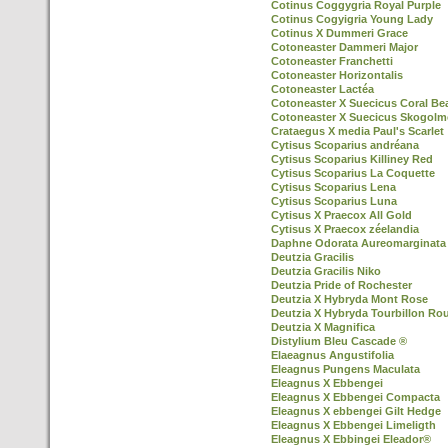
Cotinus Coggygria Royal Purple
Cotinus Cogyigria Young Lady
Cotinus X Dummeri Grace
Cotoneaster Dammeri Major
Cotoneaster Franchetti
Cotoneaster Horizontalis
Cotoneaster Lactéa
Cotoneaster X Suecicus Coral Be
Cotoneaster X Suecicus Skogol
Crataegus X media Paul's Scarlet
Cytisus Scoparius andréana
Cytisus Scoparius Killiney Red
Cytisus Scoparius La Coquette
Cytisus Scoparius Lena
Cytisus Scoparius Luna
Cytisus X Praecox All Gold
Cytisus X Praecox zéelandia
Daphne Odorata Aureomarginata
Deutzia Gracilis
Deutzia Gracilis Niko
Deutzia Pride of Rochester
Deutzia X Hybryda Mont Rose
Deutzia X Hybryda Tourbillon Ro
Deutzia X Magnifica
Distylium Bleu Cascade ®
Elaeagnus Angustifolia
Eleagnus Pungens Maculata
Eleagnus X Ebbengei
Eleagnus X Ebbengei Compacta
Eleagnus X ebbengei Gilt Hedge
Eleagnus X Ebbengei Limeligth
Eleagnus X Ebbingei Eleador®