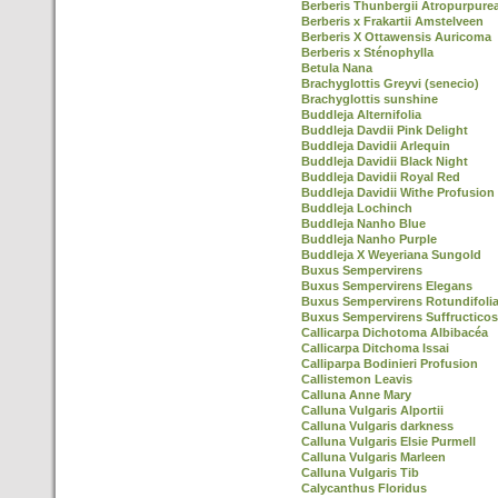
Berberis Thunbergii Atropurpure
Berberis x Frakartii Amstelveen
Berberis X Ottawensis Auricoma
Berberis x Sténophylla
Betula Nana
Brachyglottis Greyvi (senecio)
Brachyglottis sunshine
Buddleja Alternifolia
Buddleja Davdii Pink Delight
Buddleja Davidii Arlequin
Buddleja Davidii Black Night
Buddleja Davidii Royal Red
Buddleja Davidii Withe Profusion
Buddleja Lochinch
Buddleja Nanho Blue
Buddleja Nanho Purple
Buddleja X Weyeriana Sungold
Buxus Sempervirens
Buxus Sempervirens Elegans
Buxus Sempervirens Rotundifoli
Buxus Sempervirens Suffructico
Callicarpa Dichotoma Albibacéa
Callicarpa Ditchoma Issai
Calliparpa Bodinieri Profusion
Callistemon Leavis
Calluna Anne Mary
Calluna Vulgaris Alportii
Calluna Vulgaris darkness
Calluna Vulgaris Elsie Purmell
Calluna Vulgaris Marleen
Calluna Vulgaris Tib
Calycanthus Floridus