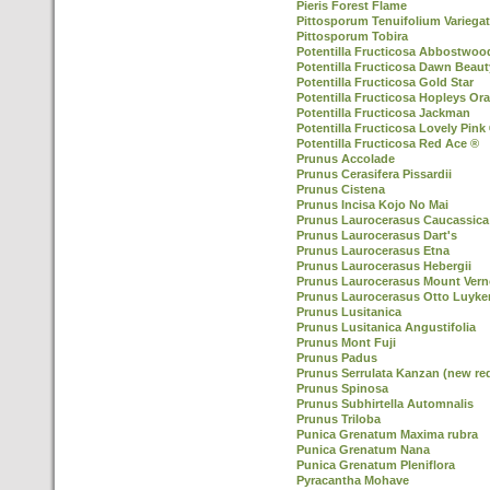
Pieris Forest Flame
Pittosporum Tenuifolium Variega
Pittosporum Tobira
Potentilla Fructicosa Abbostwoo
Potentilla Fructicosa Dawn Beaut
Potentilla Fructicosa Gold Star
Potentilla Fructicosa Hopleys Or
Potentilla Fructicosa Jackman
Potentilla Fructicosa Lovely Pink
Potentilla Fructicosa Red Ace ®
Prunus Accolade
Prunus Cerasifera Pissardii
Prunus Cistena
Prunus Incisa Kojo No Mai
Prunus Laurocerasus Caucassica
Prunus Laurocerasus Dart's
Prunus Laurocerasus Etna
Prunus Laurocerasus Hebergii
Prunus Laurocerasus Mount Ver
Prunus Laurocerasus Otto Luyke
Prunus Lusitanica
Prunus Lusitanica Angustifolia
Prunus Mont Fuji
Prunus Padus
Prunus Serrulata Kanzan (new re
Prunus Spinosa
Prunus Subhirtella Automnalis
Prunus Triloba
Punica Grenatum Maxima rubra
Punica Grenatum Nana
Punica Grenatum Pleniflora
Pyracantha Mohave