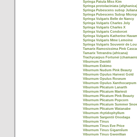
Syringa Patula Miss Kim
Syringa protolaciniata (afghanica
Syringa Pubescens subsp Julian
Syringa Pubescens Subsp Microp
Syringa Vulgaris Belle de Nancy
Syringa Vulgaris Charles Joly
Syringa Vulgaris Charles X
Syringa Vulgaris Condorcet
Syringa Vulgaris Katherine Hava
Syringa Vulgaris Mme Lemoine
Syringa Vulgaris Souvenir de Lou
Tamarix Ramosissima Pink Casc
Tamarix Tetrandra (africana)
Trachycarpus Fortunei (chamaero
Viburnum Davidii
Viburnum Eskimo
Viburnum Nudum Pink Beauty
Viburnum Opulus Harvest Gold
Viburnum Opulus Roseum
Viburnum Opulus Xanthocarpum
Viburnum Plicatum Lanarth
Viburnum Plicatum Mariesii
Viburnum Plicatum Pink Beauty
Viburnum Plicatum Popcorn
Viburnum Plicatum Summer Snow
Viburnum Plicatum Watanabe
Viburnum rhytidophyllum
Viburnum Sargentii Onodaga
Viburnum Tinus
Viburnum Tinus Eve Price
Viburnum Tinus Gigantéum
Viburnum Tinus Gwenllian