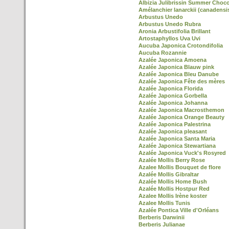
Albizia Julibrissin Summer Choco
Amélanchier lanarckii (canadensi
Arbustus Unedo
Arbustus Unedo Rubra
Aronia Arbustifolia Brillant
Artostaphyllos Uva Uvi
Aucuba Japonica Crotondifolia
Aucuba Rozannie
Azalée Japonica Amoena
Azalée Japonica Blauw pink
Azalée Japonica Bleu Danube
Azalée Japonica Fête des mères
Azalée Japonica Florida
Azalée Japonica Gorbella
Azalée Japonica Johanna
Azalée Japonica Macrosthemon
Azalée Japonica Orange Beauty
Azalée Japonica Palestrina
Azalée Japonica pleasant
Azalée Japonica Santa Maria
Azalée Japonica Stewartiana
Azalée Japonica Vuck's Rosyred
Azalée Mollis Berry Rose
Azalee Mollis Bouquet de flore
Azalée Mollis Gibraltar
Azalée Mollis Home Bush
Azalée Mollis Hostpur Red
Azalee Mollis Irène koster
Azalee Mollis Tunis
Azalée Pontica Ville d'Orléans
Berberis Darwinii
Berberis Julianae