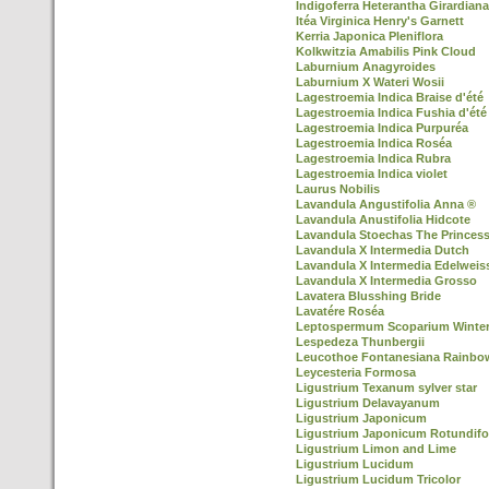
Indigoferra Heterantha Girardiana
Itéa Virginica Henry's Garnett
Kerria Japonica Pleniflora
Kolkwitzia Amabilis Pink Cloud
Laburnium Anagyroides
Laburnium X Wateri Wosii
Lagestroemia Indica Braise d'été
Lagestroemia Indica Fushia d'été
Lagestroemia Indica Purpuréa
Lagestroemia Indica Roséa
Lagestroemia Indica Rubra
Lagestroemia Indica violet
Laurus Nobilis
Lavandula Angustifolia Anna ®
Lavandula Anustifolia Hidcote
Lavandula Stoechas The Princes
Lavandula X Intermedia Dutch
Lavandula X Intermedia Edelweis
Lavandula X Intermedia Grosso
Lavatera Blusshing Bride
Lavatére Roséa
Leptospermum Scoparium Winter
Lespedeza Thunbergii
Leucothoe Fontanesiana Rainbo
Leycesteria Formosa
Ligustrium Texanum sylver star
Ligustrium Delavayanum
Ligustrium Japonicum
Ligustrium Japonicum Rotundifo
Ligustrium Limon and Lime
Ligustrium Lucidum
Ligustrium Lucidum Tricolor