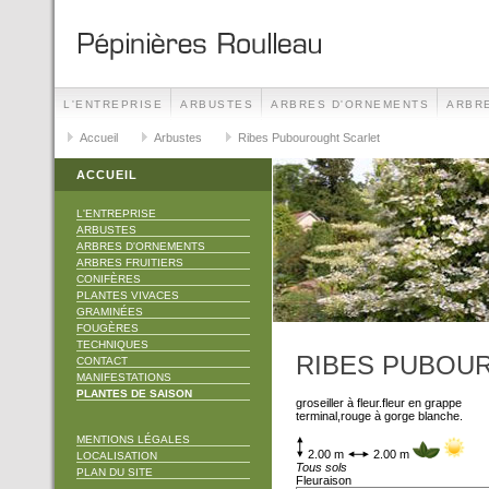
L'ENTREPRISE
ARBUSTES
ARBRES D'ORNEMENTS
ARBRE
TECHNIQUES
Accueil
Arbustes
CONTACT
Ribes Pubourought Scarlet
MANIFESTATIONS
ACCUEIL
L'ENTREPRISE
ARBUSTES
ARBRES D'ORNEMENTS
ARBRES FRUITIERS
CONIFÈRES
PLANTES VIVACES
GRAMINÉES
FOUGÈRES
TECHNIQUES
RIBES PUBOU
CONTACT
MANIFESTATIONS
PLANTES DE SAISON
groseiller à fleur.fleur en grappe
terminal,rouge à gorge blanche.
MENTIONS LÉGALES
2.00 m
2.00 m
LOCALISATION
Tous sols
PLAN DU SITE
Fleuraison