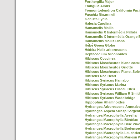
Forthergilla Major
Frangula Alnus
Fremontodendron California Paci
Fuschia Ricartonii
Genista Lydia
Halesia Carolina
Hamamelis Mollis
Hamamelis X Iintermédia Pallida
Hamamelis X Intermédia Orange 
Hamamellis Mollis Diana
Hébé Green Globe
Hédéra Helix arborescens
Heptacodium Miconoides
Hibiscus Coccinea
Hibiscus Moscheutos blanc coeu
Hibiscus Moscheutos Griotte
Hibiscus Moscheutos Planet Solè
Hibiscus Red Heart
Hibiscus Syriacus Hamabo
Hibiscus Syriacus Marina
Hibiscus Syriacus Oiseau Bleu
Hibiscus Syriacus William R Smit
Hibiscus Syriacus Woddbridge
Hippophae Rhamnoïdes
Hydrangea Arborescens Annnabe
Hydrangea Aspera Subsp Sargent
Hydrangea Macrophylla Ayesha
Hydrangea Macrophylla Bénélux
Hydrangea Macrophylla Blue Wav
Hydrangea Macrophylla Bodense
Hydrangea Macrophylla Leuchtfe
Hydrangea Macrophylla Mariesii P