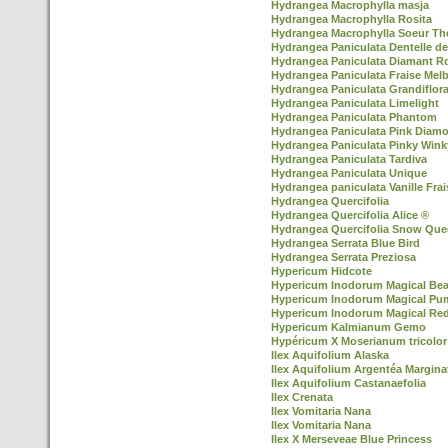
Hydrangea Macrophylla masja
Hydrangea Macrophylla Rosita
Hydrangea Macrophylla Soeur Th
Hydrangea Paniculata Dentelle d
Hydrangea Paniculata Diamant R
Hydrangea Paniculata Fraise Mel
Hydrangea Paniculata Grandiflor
Hydrangea Paniculata Limelight
Hydrangea Paniculata Phantom
Hydrangea Paniculata Pink Diam
Hydrangea Paniculata Pinky Win
Hydrangea Paniculata Tardiva
Hydrangea Paniculata Unique
Hydrangea paniculata Vanille Frai
Hydrangea Quercifolia
Hydrangea Quercifolia Alice ®
Hydrangea Quercifolia Snow Que
Hydrangea Serrata Blue Bird
Hydrangea Serrata Preziosa
Hypericum Hidcote
Hypericum Inodorum Magical Be
Hypericum Inodorum Magical Pu
Hypericum Inodorum Magical Re
Hypericum Kalmianum Gemo
Hypéricum X Moserianum tricolor
Ilex Aquifolium Alaska
Ilex Aquifolium Argentéa Margina
Ilex Aquifolium Castanaefolia
Ilex Crenata
Ilex Vomitaria Nana
Ilex Vomitaria Nana
Ilex X Merseveae Blue Princess