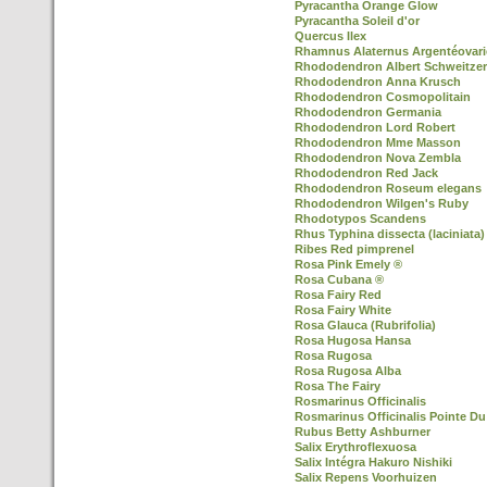
Pyracantha Orange Glow
Pyracantha Soleil d'or
Quercus Ilex
Rhamnus Alaternus Argentéovari
Rhododendron Albert Schweitzer
Rhododendron Anna Krusch
Rhododendron Cosmopolitain
Rhododendron Germania
Rhododendron Lord Robert
Rhododendron Mme Masson
Rhododendron Nova Zembla
Rhododendron Red Jack
Rhododendron Roseum elegans
Rhododendron Wilgen's Ruby
Rhodotypos Scandens
Rhus Typhina dissecta (laciniata)
Ribes Red pimprenel
Rosa Pink Emely ®
Rosa Cubana ®
Rosa Fairy Red
Rosa Fairy White
Rosa Glauca (Rubrifolia)
Rosa Hugosa Hansa
Rosa Rugosa
Rosa Rugosa Alba
Rosa The Fairy
Rosmarinus Officinalis
Rosmarinus Officinalis Pointe Du
Rubus Betty Ashburner
Salix Erythroflexuosa
Salix Intégra Hakuro Nishiki
Salix Repens Voorhuizen