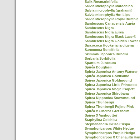
Salix Rosmarinifolia
Salvia Microphylla Marochino
Salvia microphylla (grahamii)
Salvia microphylla Hot Lips
Salvia Microphylla Royal Bumble
Sambuscus Canadensis Auréa
Sambuscus Nigra
Sambuscus Nigra aurea
Sambuscus Nigra Black Lace ®
Sambuscus Nigra Golden Tower 
Sarcococa Hookeriana digyna
Sarcococa Ruscifolia
Skimmia Japonica Rubella
Sorbaria Sorbifolia
Spartium Junceum
Spiréa Douglasii
Spiréa Japonica Antony Waterer
Spiréa Japonica Goldflame
Spirea Japonica Goldmound
Spirea Japonica Little Princesse
Spirea Japonica Magic Carpett
Spirea Japonica Shirobana
Spirea Nipponica Snowmound
Spirea Thunbergii
Spirea Thunbergii Fujino Pink
Spiréa x Cinerea Grefsheim
Spirea X Vanhouttei
Staphyllea Colchica
Stephanandra Incisa Crispa
Symphoricarpos White Hedge
Symphoricarpos Purple Hedge
Symphoricarpos X Chenaultii Ha