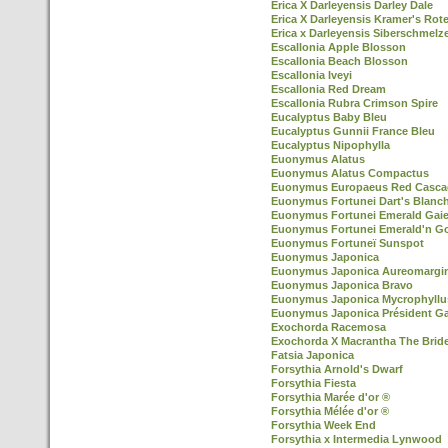
Erica X Darleyensis Darley Dale
Erica X Darleyensis Kramer's Rot
Erica x Darleyensis Siberschmelz
Escallonia Apple Blosson
Escallonia Beach Blosson
Escallonia Iveyi
Escallonia Red Dream
Escallonia Rubra Crimson Spire
Eucalyptus Baby Bleu
Eucalyptus Gunnii France Bleu
Eucalyptus Nipophylla
Euonymus Alatus
Euonymus Alatus Compactus
Euonymus Europaeus Red Casca
Euonymus Fortunei Dart's Blanc
Euonymus Fortunei Emerald Gaie
Euonymus Fortunei Emerald'n G
Euonymus Fortuneï Sunspot
Euonymus Japonica
Euonymus Japonica Aureomargi
Euonymus Japonica Bravo
Euonymus Japonica Mycrophyllu
Euonymus Japonica Président Ga
Exochorda Racemosa
Exochorda X Macrantha The Brid
Fatsia Japonica
Forsythia Arnold's Dwarf
Forsythia Fiesta
Forsythia Marée d'or ®
Forsythia Mélée d'or ®
Forsythia Week End
Forsythia x Intermedia Lynwood