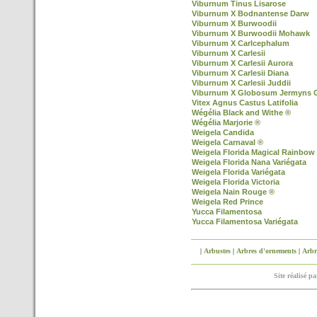
Viburnum Tinus Lisarose
Viburnum X Bodnantense Darw
Viburnum X Burwoodii
Viburnum X Burwoodii Mohawk
Viburnum X Carlcephalum
Viburnum X Carlesii
Viburnum X Carlesii Aurora
Viburnum X Carlesii Diana
Viburnum X Carlesii Juddii
Viburnum X Globosum Jermyns 
Vitex Agnus Castus Latifolia
Wégélia Black and Withe ®
Wégélia Marjorie ®
Weigela Candida
Weigela Carnaval ®
Weigela Florida Magical Rainbow
Weigela Florida Nana Variégata
Weigela Florida Variégata
Weigela Florida Victoria
Weigela Nain Rouge ®
Weigela Red Prince
Yucca Filamentosa
Yucca Filamentosa Variégata
|
Arbustes
|
Arbres d'ornements
|
Arbre
Site réalisé p