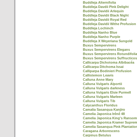
Buddleja Alternifolia
Buddleja Davdii Pink Delight
Buddleja Davidii Arlequin
Buddleja Davidii Black Night
Buddleja Davidii Royal Red
Buddleja Davidii Withe Profusion
Buddleja Lochinch
Buddleja Nanho Blue
Buddleja Nanho Purple
Buddleja X Weyeriana Sungold
Buxus Sempervirens
Buxus Sempervirens Elegans
Buxus Sempervirens Rotundifoli
Buxus Sempervirens Suffructico
Callicarpa Dichotoma Albibacéa
Callicarpa Ditchoma Issai
Calliparpa Bodinieri Profusion
Callistemon Leavis
Calluna Anne Mary
Calluna Vulgaris Alportii
Calluna Vulgaris darkness
Calluna Vulgaris Elsie Purmell
Calluna Vulgaris Marleen
Calluna Vulgaris Tib
Calycanthus Floridus
Camalia Sasanqua Kanjiro
Camelia Japonica Iréné 48
Camelia Japonica King's Ransom
Camelia Japonica Kramer Supre
Camelia Sasanqua Pink Plantatio
Caragana Arborescens
Carpinus Betulus