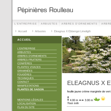
L'ENTREPRISE
ARBUSTES
ARBRES D'ORNEMENTS
ARBRE
TECHNIQUES
Accueil
Arbustes
CONTACT
Eleagnus X Ebbengei Limeligth
MANIFESTATIONS
ACCUEIL
L'ENTREPRISE
ARBUSTES
ARBRES D'ORNEMENTS
ARBRES FRUITIERS
CONIFÈRES
PLANTES VIVACES
GRAMINÉES
FOUGÈRES
TECHNIQUES
ELEAGNUS X E
CONTACT
MANIFESTATIONS
PLANTES DE SAISON
feuille jaune crème marginée de vert
MENTIONS LÉGALES
4.00 m
3.00 m
Tous sols
LOCALISATION
PLAN DU SITE