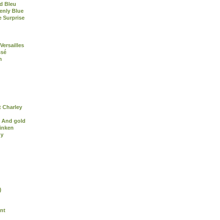
d Bleu
enly Blue
e Surprise
Versailles
ssé
n
 Charley
 And gold
inken
dy
)
nt