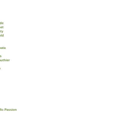
de
het
ty
old
nata
s
uthier
e
fic Passion