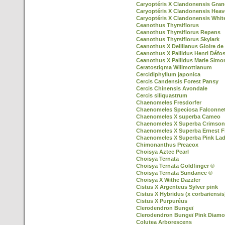
Caryoptéris X Clandonensis Gran
Caryoptéris X Clandonensis Heav
Caryoptéris X Clandonensis Whit
Ceanothus Thyrsiflorus
Ceanothus Thyrsiflorus Repens
Ceanothus Thyrsiflorus Skylark
Ceanothus X Delilianus Gloire de 
Ceanothus X Pallidus Henri Défo
Ceanothus X Pallidus Marie Simo
Ceratostigma Willmottianum
Cercidiphyllum japonica
Cercis Candensis Forest Pansy
Cercis Chinensis Avondale
Cercis siliquastrum
Chaenomeles Fresdorfer
Chaenomeles Speciosa Falconnet
Chaenomeles X superba Cameo
Chaenomeles X Superba Crimson
Chaenomeles X Superba Ernest F
Chaenomeles X Superba Pink La
Chimonanthus Preacox
Choisya Aztec Pearl
Choisya Ternata
Choisya Ternata Goldfinger ®
Choisya Ternata Sundance ®
Choisya X Withe Dazzler
Cistus X Argenteus Sylver pink
Cistus X Hybridus (x corbariensis
Cistus X Purpuréus
Clerodendron Bungeï
Clerodendron Bungeï Pink Diamo
Colutea Arborescens