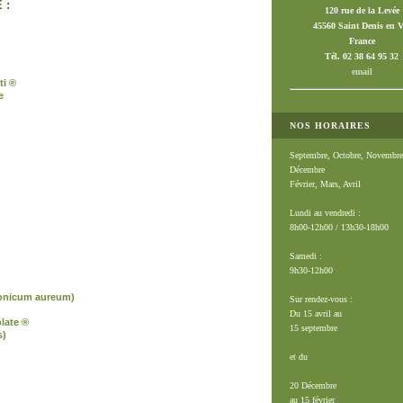
 :
120 rue de la Levée
45560 Saint Denis en V
France
Tél. 02 38 64 95 32
email
ti ®
e
NOS HORAIRES
Septembre, Octobre, Novembre
Décembre
Février, Mars, Avril
Lundi au vendredi :
8h00-12h00 / 13h30-18h00
Samedi :
9h30-12h00
onicum aureum)
Sur rendez-vous :
Du 15 avril au
late ®
15 septembre
s)
et du
20 Décembre
au 15 février