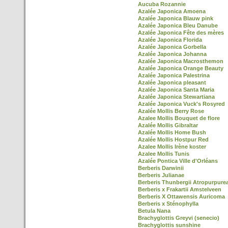
Aucuba Rozannie
Azalée Japonica Amoena
Azalée Japonica Blauw pink
Azalée Japonica Bleu Danube
Azalée Japonica Fête des mères
Azalée Japonica Florida
Azalée Japonica Gorbella
Azalée Japonica Johanna
Azalée Japonica Macrosthemon
Azalée Japonica Orange Beauty
Azalée Japonica Palestrina
Azalée Japonica pleasant
Azalée Japonica Santa Maria
Azalée Japonica Stewartiana
Azalée Japonica Vuck's Rosyred
Azalée Mollis Berry Rose
Azalee Mollis Bouquet de flore
Azalée Mollis Gibraltar
Azalée Mollis Home Bush
Azalée Mollis Hostpur Red
Azalee Mollis Irène koster
Azalee Mollis Tunis
Azalée Pontica Ville d'Orléans
Berberis Darwinii
Berberis Julianae
Berberis Thunbergii Atropurpure
Berberis x Frakartii Amstelveen
Berberis X Ottawensis Auricoma
Berberis x Sténophylla
Betula Nana
Brachyglottis Greyvi (senecio)
Brachyglottis sunshine