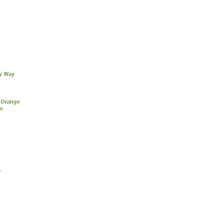
ky Way
 Orange
re
®