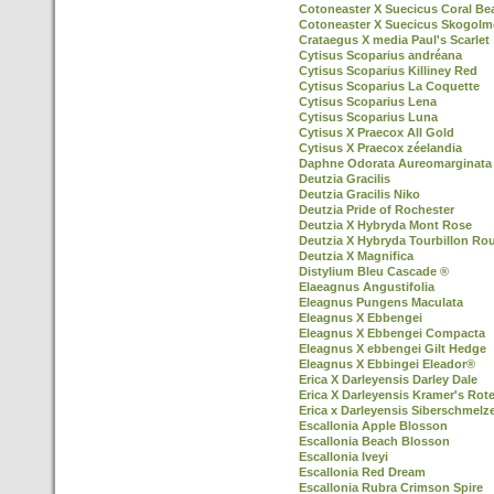
Cotoneaster X Suecicus Coral Be
Cotoneaster X Suecicus Skogol
Crataegus X media Paul's Scarlet
Cytisus Scoparius andréana
Cytisus Scoparius Killiney Red
Cytisus Scoparius La Coquette
Cytisus Scoparius Lena
Cytisus Scoparius Luna
Cytisus X Praecox All Gold
Cytisus X Praecox zéelandia
Daphne Odorata Aureomarginata
Deutzia Gracilis
Deutzia Gracilis Niko
Deutzia Pride of Rochester
Deutzia X Hybryda Mont Rose
Deutzia X Hybryda Tourbillon Ro
Deutzia X Magnifica
Distylium Bleu Cascade ®
Elaeagnus Angustifolia
Eleagnus Pungens Maculata
Eleagnus X Ebbengei
Eleagnus X Ebbengei Compacta
Eleagnus X ebbengei Gilt Hedge
Eleagnus X Ebbingei Eleador®
Erica X Darleyensis Darley Dale
Erica X Darleyensis Kramer's Rot
Erica x Darleyensis Siberschmelz
Escallonia Apple Blosson
Escallonia Beach Blosson
Escallonia Iveyi
Escallonia Red Dream
Escallonia Rubra Crimson Spire