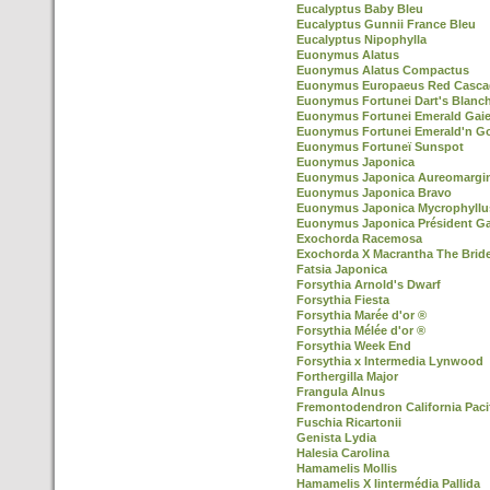
Eucalyptus Baby Bleu
Eucalyptus Gunnii France Bleu
Eucalyptus Nipophylla
Euonymus Alatus
Euonymus Alatus Compactus
Euonymus Europaeus Red Casca
Euonymus Fortunei Dart's Blanc
Euonymus Fortunei Emerald Gaie
Euonymus Fortunei Emerald'n G
Euonymus Fortuneï Sunspot
Euonymus Japonica
Euonymus Japonica Aureomargi
Euonymus Japonica Bravo
Euonymus Japonica Mycrophyllu
Euonymus Japonica Président Ga
Exochorda Racemosa
Exochorda X Macrantha The Brid
Fatsia Japonica
Forsythia Arnold's Dwarf
Forsythia Fiesta
Forsythia Marée d'or ®
Forsythia Mélée d'or ®
Forsythia Week End
Forsythia x Intermedia Lynwood
Forthergilla Major
Frangula Alnus
Fremontodendron California Paci
Fuschia Ricartonii
Genista Lydia
Halesia Carolina
Hamamelis Mollis
Hamamelis X Iintermédia Pallida