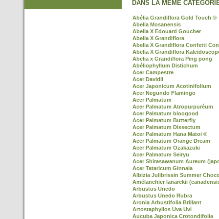
DANS LA MEME CATEGORIE
Abélia Grandiflora Gold Touch ®
Abelia Mosanensis
Abelia X Edouard Goucher
Abelia X Grandiflora
Abelia X Grandiflora Confetti Con
Abelia X Grandiflora Kaleidoscop
Abelia x Grandiflora Ping pong
Abéliophyllum Distichum
Acer Campestre
Acer Davidii
Acer Japonicum Acotinifolium
Acer Negundo Flamingo
Acer Palmatum
Acer Palmatum Atropurpuréum
Acer Palmatum bloogood
Acer Palmatum Butterfly
Acer Palmatum Dissectum
Acer Palmatum Hana Matoi ®
Acer Palmatum Orange Dream
Acer Palmatum Ozakazuki
Acer Palmatum Seiryu
Acer Shirasawanum Aureum (jap
Acer Tataricum Ginnala
Albizia Julibrissin Summer Choco
Amélanchier lanarckii (canadensi
Arbustus Unedo
Arbustus Unedo Rubra
Aronia Arbustifolia Brillant
Artostaphyllos Uva Uvi
Aucuba Japonica Crotondifolia