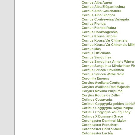
Cornus Alba Auréa
Cornus Alba Elégantissima
Cornus Alba Gouchaultii
Cornus Alba Siberica
Cornus Contreversa Variegata
Cornus Florida
Cornus Florida Rubra
Cornus Honkongensis
Cornus Kousa Satomi
Cornus Kousa Var Chinensis
Cornus Kousa Var Chinensis Mil
Cornus Mas
Cornus Officinalis
Cornus Sanguinea
Cornus Sanguinea Anny's Winter
Cornus Sanguinea Mindwinter Fi
Cornus Sericea Flaviramea
Cornus Sericea Withe Gold
Coronilla Emerus
Corylus Avellana Contorta
Corylus Avellana Red Majestic
Corylus Maxima Purpuréa
Corylus Rouge de Zeller
Cotinus Coggygria
Cotinus Coggygria golden spirit
Cotinus Coggygria Royal Purple
Cotinus Cogyigria Young Lady
Cotinus X Dummeri Grace
Cotoneaster Dammeri Major
Cotoneaster Franchetti
Cotoneaster Horizontalis
Cotoneaster Lactéa