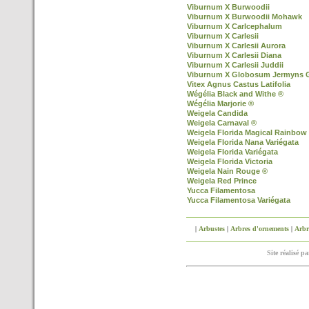
Viburnum X Burwoodii
Viburnum X Burwoodii Mohawk
Viburnum X Carlcephalum
Viburnum X Carlesii
Viburnum X Carlesii Aurora
Viburnum X Carlesii Diana
Viburnum X Carlesii Juddii
Viburnum X Globosum Jermyns 
Vitex Agnus Castus Latifolia
Wégélia Black and Withe ®
Wégélia Marjorie ®
Weigela Candida
Weigela Carnaval ®
Weigela Florida Magical Rainbow
Weigela Florida Nana Variégata
Weigela Florida Variégata
Weigela Florida Victoria
Weigela Nain Rouge ®
Weigela Red Prince
Yucca Filamentosa
Yucca Filamentosa Variégata
|
Arbustes
|
Arbres d'ornements
|
Arbre
Site réalisé p