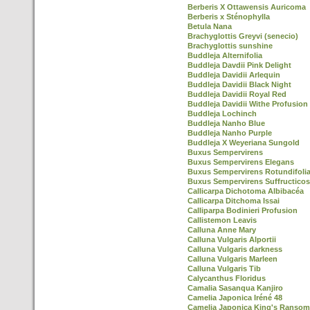
Berberis X Ottawensis Auricoma
Berberis x Sténophylla
Betula Nana
Brachyglottis Greyvi (senecio)
Brachyglottis sunshine
Buddleja Alternifolia
Buddleja Davdii Pink Delight
Buddleja Davidii Arlequin
Buddleja Davidii Black Night
Buddleja Davidii Royal Red
Buddleja Davidii Withe Profusion
Buddleja Lochinch
Buddleja Nanho Blue
Buddleja Nanho Purple
Buddleja X Weyeriana Sungold
Buxus Sempervirens
Buxus Sempervirens Elegans
Buxus Sempervirens Rotundifoli
Buxus Sempervirens Suffructico
Callicarpa Dichotoma Albibacéa
Callicarpa Ditchoma Issai
Calliparpa Bodinieri Profusion
Callistemon Leavis
Calluna Anne Mary
Calluna Vulgaris Alportii
Calluna Vulgaris darkness
Calluna Vulgaris Marleen
Calluna Vulgaris Tib
Calycanthus Floridus
Camalia Sasanqua Kanjiro
Camelia Japonica Iréné 48
Camelia Japonica King's Ransom