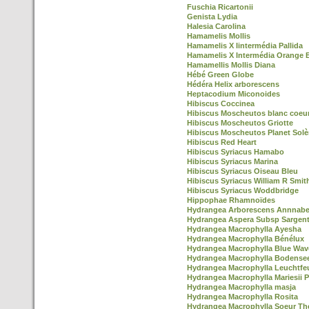
Fuschia Ricartonii
Genista Lydia
Halesia Carolina
Hamamelis Mollis
Hamamelis X Iintermédia Pallida
Hamamelis X Intermédia Orange 
Hamamellis Mollis Diana
Hébé Green Globe
Hédéra Helix arborescens
Heptacodium Miconoides
Hibiscus Coccinea
Hibiscus Moscheutos blanc coeu
Hibiscus Moscheutos Griotte
Hibiscus Moscheutos Planet Solè
Hibiscus Red Heart
Hibiscus Syriacus Hamabo
Hibiscus Syriacus Marina
Hibiscus Syriacus Oiseau Bleu
Hibiscus Syriacus William R Smit
Hibiscus Syriacus Woddbridge
Hippophae Rhamnoïdes
Hydrangea Arborescens Annnabe
Hydrangea Aspera Subsp Sargent
Hydrangea Macrophylla Ayesha
Hydrangea Macrophylla Bénélux
Hydrangea Macrophylla Blue Wav
Hydrangea Macrophylla Bodense
Hydrangea Macrophylla Leuchtfe
Hydrangea Macrophylla Mariesii P
Hydrangea Macrophylla masja
Hydrangea Macrophylla Rosita
Hydrangea Macrophylla Soeur Th