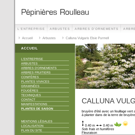
L'ENTREPRISE
ARBUSTES
ARBRES D'ORNEMENTS
ARBRE
TECHNIQUES
Accueil
Arbustes
CONTACT
Calluna Vulgaris Elsie Purmell
MANIFESTATIONS
ACCUEIL
L'ENTREPRISE
ARBUSTES
ARBRES D'ORNEMENTS
ARBRES FRUITIERS
CONIFÈRES
PLANTES VIVACES
GRAMINÉES
FOUGÈRES
TECHNIQUES
CALLUNA VULG
CONTACT
MANIFESTATIONS
PLANTES DE SAISON
bruyère d'été avec un feuillage vert 
à planter dans de la terre de bruyère
MENTIONS LÉGALES
0.40 m
0.40 m
LOCALISATION
Sols frais et humifères
PLAN DU SITE
Fleuraison