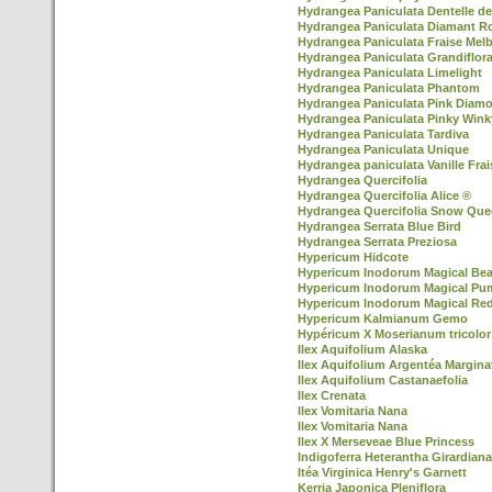
Hydrangea Paniculata Dentelle d
Hydrangea Paniculata Diamant R
Hydrangea Paniculata Fraise Mel
Hydrangea Paniculata Grandiflor
Hydrangea Paniculata Limelight
Hydrangea Paniculata Phantom
Hydrangea Paniculata Pink Diam
Hydrangea Paniculata Pinky Win
Hydrangea Paniculata Tardiva
Hydrangea Paniculata Unique
Hydrangea paniculata Vanille Frai
Hydrangea Quercifolia
Hydrangea Quercifolia Alice ®
Hydrangea Quercifolia Snow Que
Hydrangea Serrata Blue Bird
Hydrangea Serrata Preziosa
Hypericum Hidcote
Hypericum Inodorum Magical Be
Hypericum Inodorum Magical Pu
Hypericum Inodorum Magical Re
Hypericum Kalmianum Gemo
Hypéricum X Moserianum tricolor
Ilex Aquifolium Alaska
Ilex Aquifolium Argentéa Margina
Ilex Aquifolium Castanaefolia
Ilex Crenata
Ilex Vomitaria Nana
Ilex Vomitaria Nana
Ilex X Merseveae Blue Princess
Indigoferra Heterantha Girardiana
Itéa Virginica Henry's Garnett
Kerria Japonica Pleniflora