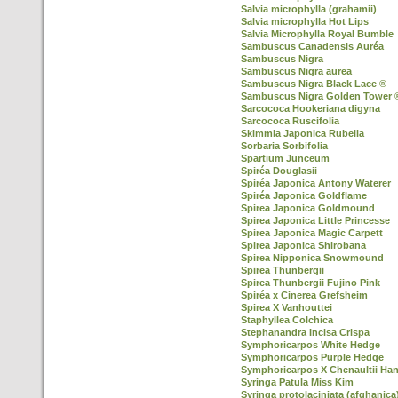
Salvia microphylla (grahamii)
Salvia microphylla Hot Lips
Salvia Microphylla Royal Bumble
Sambuscus Canadensis Auréa
Sambuscus Nigra
Sambuscus Nigra aurea
Sambuscus Nigra Black Lace ®
Sambuscus Nigra Golden Tower 
Sarcococa Hookeriana digyna
Sarcococa Ruscifolia
Skimmia Japonica Rubella
Sorbaria Sorbifolia
Spartium Junceum
Spiréa Douglasii
Spiréa Japonica Antony Waterer
Spiréa Japonica Goldflame
Spirea Japonica Goldmound
Spirea Japonica Little Princesse
Spirea Japonica Magic Carpett
Spirea Japonica Shirobana
Spirea Nipponica Snowmound
Spirea Thunbergii
Spirea Thunbergii Fujino Pink
Spiréa x Cinerea Grefsheim
Spirea X Vanhouttei
Staphyllea Colchica
Stephanandra Incisa Crispa
Symphoricarpos White Hedge
Symphoricarpos Purple Hedge
Symphoricarpos X Chenaultii Ha
Syringa Patula Miss Kim
Syringa protolaciniata (afghanica