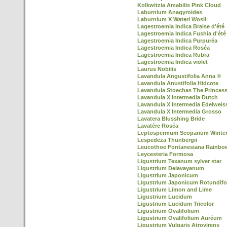
Kolkwitzia Amabilis Pink Cloud
Laburnium Anagyroides
Laburnium X Wateri Wosii
Lagestroemia Indica Braise d'été
Lagestroemia Indica Fushia d'été
Lagestroemia Indica Purpuréa
Lagestroemia Indica Roséa
Lagestroemia Indica Rubra
Lagestroemia Indica violet
Laurus Nobilis
Lavandula Angustifolia Anna ®
Lavandula Anustifolia Hidcote
Lavandula Stoechas The Princes
Lavandula X Intermedia Dutch
Lavandula X Intermedia Edelweis
Lavandula X Intermedia Grosso
Lavatera Blusshing Bride
Lavatére Roséa
Leptospermum Scoparium Winter
Lespedeza Thunbergii
Leucothoe Fontanesiana Rainbo
Leycesteria Formosa
Ligustrium Texanum sylver star
Ligustrium Delavayanum
Ligustrium Japonicum
Ligustrium Japonicum Rotundifo
Ligustrium Limon and Lime
Ligustrium Lucidum
Ligustrium Lucidum Tricolor
Ligustrium Ovalifolium
Ligustrium Ovalifolium Auréum
Ligustrium Vulgaris Atrovirens