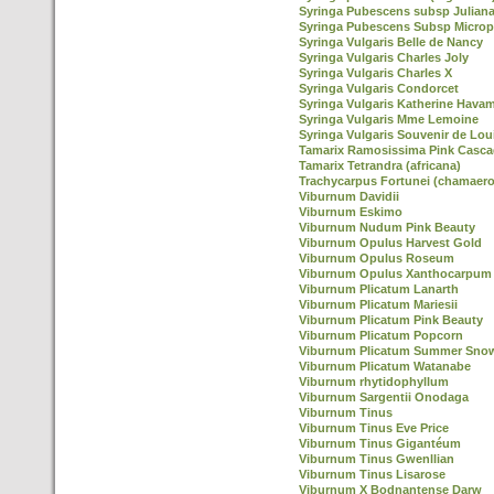
Syringa Pubescens subsp Julian
Syringa Pubescens Subsp Microp
Syringa Vulgaris Belle de Nancy
Syringa Vulgaris Charles Joly
Syringa Vulgaris Charles X
Syringa Vulgaris Condorcet
Syringa Vulgaris Katherine Hava
Syringa Vulgaris Mme Lemoine
Syringa Vulgaris Souvenir de Lou
Tamarix Ramosissima Pink Casc
Tamarix Tetrandra (africana)
Trachycarpus Fortunei (chamaero
Viburnum Davidii
Viburnum Eskimo
Viburnum Nudum Pink Beauty
Viburnum Opulus Harvest Gold
Viburnum Opulus Roseum
Viburnum Opulus Xanthocarpum
Viburnum Plicatum Lanarth
Viburnum Plicatum Mariesii
Viburnum Plicatum Pink Beauty
Viburnum Plicatum Popcorn
Viburnum Plicatum Summer Snow
Viburnum Plicatum Watanabe
Viburnum rhytidophyllum
Viburnum Sargentii Onodaga
Viburnum Tinus
Viburnum Tinus Eve Price
Viburnum Tinus Gigantéum
Viburnum Tinus Gwenllian
Viburnum Tinus Lisarose
Viburnum X Bodnantense Darw