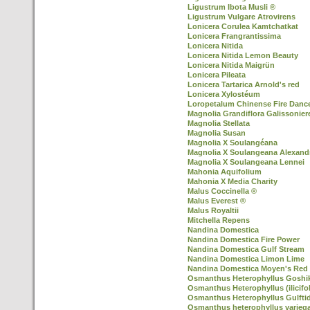
Ligustrum Ibota Musli ®
Ligustrum Vulgare Atrovirens
Lonicera Corulea Kamtchatkat
Lonicera Frangrantissima
Lonicera Nitida
Lonicera Nitida Lemon Beauty
Lonicera Nitida Maigrün
Lonicera Pileata
Lonicera Tartarica Arnold's red
Lonicera Xylostéum
Loropetalum Chinense Fire Danc
Magnolia Grandiflora Galissonier
Magnolia Stellata
Magnolia Susan
Magnolia X Soulangéana
Magnolia X Soulangeana Alexand
Magnolia X Soulangeana Lennei
Mahonia Aquifolium
Mahonia X Media Charity
Malus Coccinella ®
Malus Everest ®
Malus Royaltii
Mitchella Repens
Nandina Domestica
Nandina Domestica Fire Power
Nandina Domestica Gulf Stream
Nandina Domestica Limon Lime
Nandina Domestica Moyen's Red
Osmanthus Heterophyllus Goshiki 
Osmanthus Heterophyllus (ilicifol
Osmanthus Heterophyllus Gulfti
Osmanthus heterophyllus varieg