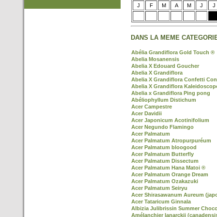
J
F
M
A
M
J
J
DANS LA MEME CATEGORIE
Abélia Grandiflora Gold Touch ®
Abelia Mosanensis
Abelia X Edouard Goucher
Abelia X Grandiflora
Abelia X Grandiflora Confetti Con
Abelia X Grandiflora Kaleidoscop
Abelia x Grandiflora Ping pong
Abéliophyllum Distichum
Acer Campestre
Acer Davidii
Acer Japonicum Acotinifolium
Acer Negundo Flamingo
Acer Palmatum
Acer Palmatum Atropurpuréum
Acer Palmatum bloogood
Acer Palmatum Butterfly
Acer Palmatum Dissectum
Acer Palmatum Hana Matoi ®
Acer Palmatum Orange Dream
Acer Palmatum Ozakazuki
Acer Palmatum Seiryu
Acer Shirasawanum Aureum (jap
Acer Tataricum Ginnala
Albizia Julibrissin Summer Choco
Amélanchier lanarckii (canadensi