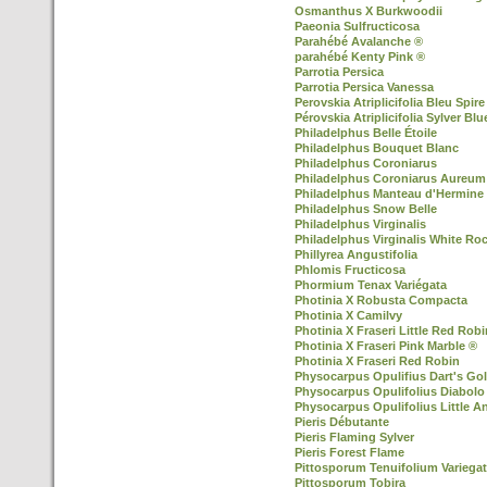
Osmanthus X Burkwoodii
Paeonia Sulfructicosa
Parahébé Avalanche ®
parahébé Kenty Pink ®
Parrotia Persica
Parrotia Persica Vanessa
Perovskia Atriplicifolia Bleu Spire
Pérovskia Atriplicifolia Sylver Blu
Philadelphus Belle Étoile
Philadelphus Bouquet Blanc
Philadelphus Coroniarus
Philadelphus Coroniarus Aureum
Philadelphus Manteau d'Hermine
Philadelphus Snow Belle
Philadelphus Virginalis
Philadelphus Virginalis White Ro
Phillyrea Angustifolia
Phlomis Fructicosa
Phormium Tenax Variégata
Photinia X Robusta Compacta
Photinia X Camilvy
Photinia X Fraseri Little Red Robi
Photinia X Fraseri Pink Marble ®
Photinia X Fraseri Red Robin
Physocarpus Opulifius Dart's Go
Physocarpus Opulifolius Diabolo
Physocarpus Opulifolius Little A
Pieris Débutante
Pieris Flaming Sylver
Pieris Forest Flame
Pittosporum Tenuifolium Variega
Pittosporum Tobira