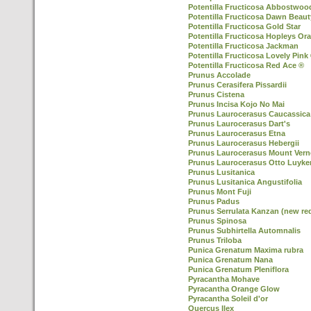
Potentilla Fructicosa Abbostwoo
Potentilla Fructicosa Dawn Beaut
Potentilla Fructicosa Gold Star
Potentilla Fructicosa Hopleys Or
Potentilla Fructicosa Jackman
Potentilla Fructicosa Lovely Pink
Potentilla Fructicosa Red Ace ®
Prunus Accolade
Prunus Cerasifera Pissardii
Prunus Cistena
Prunus Incisa Kojo No Mai
Prunus Laurocerasus Caucassica
Prunus Laurocerasus Dart's
Prunus Laurocerasus Etna
Prunus Laurocerasus Hebergii
Prunus Laurocerasus Mount Ver
Prunus Laurocerasus Otto Luyke
Prunus Lusitanica
Prunus Lusitanica Angustifolia
Prunus Mont Fuji
Prunus Padus
Prunus Serrulata Kanzan (new re
Prunus Spinosa
Prunus Subhirtella Automnalis
Prunus Triloba
Punica Grenatum Maxima rubra
Punica Grenatum Nana
Punica Grenatum Pleniflora
Pyracantha Mohave
Pyracantha Orange Glow
Pyracantha Soleil d'or
Quercus Ilex