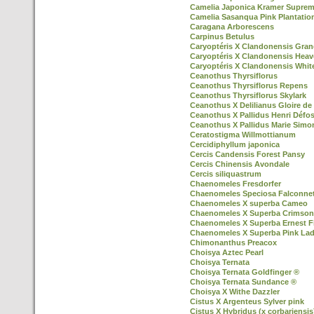
Camelia Japonica Kramer Supre
Camelia Sasanqua Pink Plantatio
Caragana Arborescens
Carpinus Betulus
Caryoptéris X Clandonensis Gran
Caryoptéris X Clandonensis Heav
Caryoptéris X Clandonensis Whit
Ceanothus Thyrsiflorus
Ceanothus Thyrsiflorus Repens
Ceanothus Thyrsiflorus Skylark
Ceanothus X Delilianus Gloire de 
Ceanothus X Pallidus Henri Défo
Ceanothus X Pallidus Marie Simo
Ceratostigma Willmottianum
Cercidiphyllum japonica
Cercis Candensis Forest Pansy
Cercis Chinensis Avondale
Cercis siliquastrum
Chaenomeles Fresdorfer
Chaenomeles Speciosa Falconnet
Chaenomeles X superba Cameo
Chaenomeles X Superba Crimson
Chaenomeles X Superba Ernest F
Chaenomeles X Superba Pink La
Chimonanthus Preacox
Choisya Aztec Pearl
Choisya Ternata
Choisya Ternata Goldfinger ®
Choisya Ternata Sundance ®
Choisya X Withe Dazzler
Cistus X Argenteus Sylver pink
Cistus X Hybridus (x corbariensis