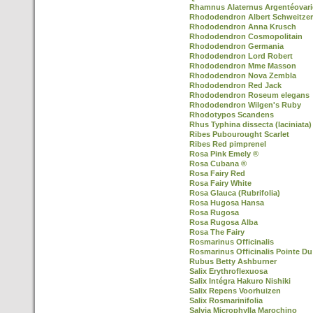
Rhamnus Alaternus Argentéovari
Rhododendron Albert Schweitzer
Rhododendron Anna Krusch
Rhododendron Cosmopolitain
Rhododendron Germania
Rhododendron Lord Robert
Rhododendron Mme Masson
Rhododendron Nova Zembla
Rhododendron Red Jack
Rhododendron Roseum elegans
Rhododendron Wilgen's Ruby
Rhodotypos Scandens
Rhus Typhina dissecta (laciniata)
Ribes Pubourought Scarlet
Ribes Red pimprenel
Rosa Pink Emely ®
Rosa Cubana ®
Rosa Fairy Red
Rosa Fairy White
Rosa Glauca (Rubrifolia)
Rosa Hugosa Hansa
Rosa Rugosa
Rosa Rugosa Alba
Rosa The Fairy
Rosmarinus Officinalis
Rosmarinus Officinalis Pointe Du
Rubus Betty Ashburner
Salix Erythroflexuosa
Salix Intégra Hakuro Nishiki
Salix Repens Voorhuizen
Salix Rosmarinifolia
Salvia Microphylla Marochino