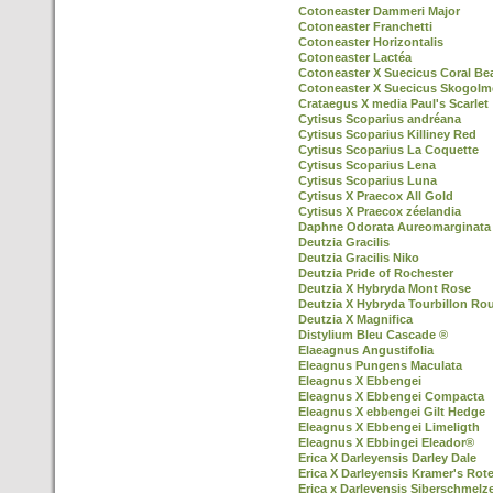
Cotoneaster Dammeri Major
Cotoneaster Franchetti
Cotoneaster Horizontalis
Cotoneaster Lactéa
Cotoneaster X Suecicus Coral Be
Cotoneaster X Suecicus Skogol
Crataegus X media Paul's Scarlet
Cytisus Scoparius andréana
Cytisus Scoparius Killiney Red
Cytisus Scoparius La Coquette
Cytisus Scoparius Lena
Cytisus Scoparius Luna
Cytisus X Praecox All Gold
Cytisus X Praecox zéelandia
Daphne Odorata Aureomarginata
Deutzia Gracilis
Deutzia Gracilis Niko
Deutzia Pride of Rochester
Deutzia X Hybryda Mont Rose
Deutzia X Hybryda Tourbillon Ro
Deutzia X Magnifica
Distylium Bleu Cascade ®
Elaeagnus Angustifolia
Eleagnus Pungens Maculata
Eleagnus X Ebbengei
Eleagnus X Ebbengei Compacta
Eleagnus X ebbengei Gilt Hedge
Eleagnus X Ebbengei Limeligth
Eleagnus X Ebbingei Eleador®
Erica X Darleyensis Darley Dale
Erica X Darleyensis Kramer's Rot
Erica x Darleyensis Siberschmelz