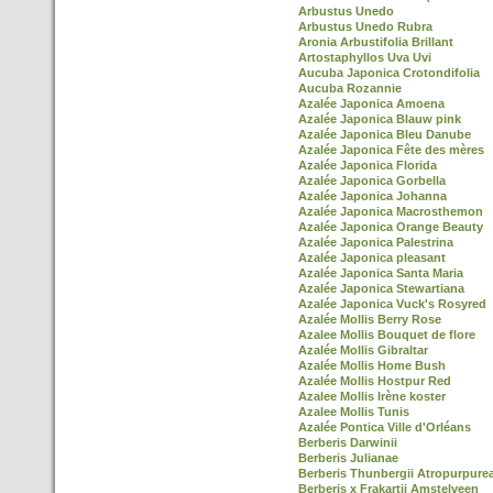
Arbustus Unedo
Arbustus Unedo Rubra
Aronia Arbustifolia Brillant
Artostaphyllos Uva Uvi
Aucuba Japonica Crotondifolia
Aucuba Rozannie
Azalée Japonica Amoena
Azalée Japonica Blauw pink
Azalée Japonica Bleu Danube
Azalée Japonica Fête des mères
Azalée Japonica Florida
Azalée Japonica Gorbella
Azalée Japonica Johanna
Azalée Japonica Macrosthemon
Azalée Japonica Orange Beauty
Azalée Japonica Palestrina
Azalée Japonica pleasant
Azalée Japonica Santa Maria
Azalée Japonica Stewartiana
Azalée Japonica Vuck's Rosyred
Azalée Mollis Berry Rose
Azalee Mollis Bouquet de flore
Azalée Mollis Gibraltar
Azalée Mollis Home Bush
Azalée Mollis Hostpur Red
Azalee Mollis Irène koster
Azalee Mollis Tunis
Azalée Pontica Ville d'Orléans
Berberis Darwinii
Berberis Julianae
Berberis Thunbergii Atropurpure
Berberis x Frakartii Amstelveen