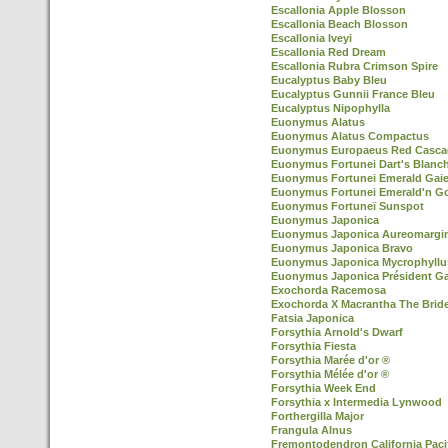
Escallonia Apple Blosson
Escallonia Beach Blosson
Escallonia Iveyi
Escallonia Red Dream
Escallonia Rubra Crimson Spire
Eucalyptus Baby Bleu
Eucalyptus Gunnii France Bleu
Eucalyptus Nipophylla
Euonymus Alatus
Euonymus Alatus Compactus
Euonymus Europaeus Red Casca
Euonymus Fortunei Dart's Blanc
Euonymus Fortunei Emerald Gaie
Euonymus Fortunei Emerald'n G
Euonymus Fortuneï Sunspot
Euonymus Japonica
Euonymus Japonica Aureomargi
Euonymus Japonica Bravo
Euonymus Japonica Mycrophyllu
Euonymus Japonica Président Ga
Exochorda Racemosa
Exochorda X Macrantha The Brid
Fatsia Japonica
Forsythia Arnold's Dwarf
Forsythia Fiesta
Forsythia Marée d'or ®
Forsythia Mélée d'or ®
Forsythia Week End
Forsythia x Intermedia Lynwood
Forthergilla Major
Frangula Alnus
Fremontodendron California Paci