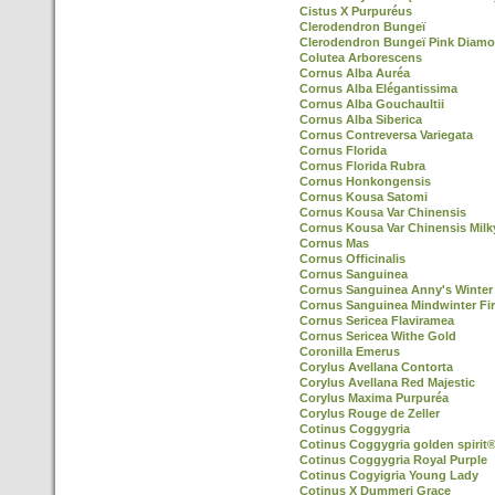
Cistus X Purpuréus
Clerodendron Bungeï
Clerodendron Bungeï Pink Diamo
Colutea Arborescens
Cornus Alba Auréa
Cornus Alba Elégantissima
Cornus Alba Gouchaultii
Cornus Alba Siberica
Cornus Contreversa Variegata
Cornus Florida
Cornus Florida Rubra
Cornus Honkongensis
Cornus Kousa Satomi
Cornus Kousa Var Chinensis
Cornus Kousa Var Chinensis Mil
Cornus Mas
Cornus Officinalis
Cornus Sanguinea
Cornus Sanguinea Anny's Winter
Cornus Sanguinea Mindwinter Fi
Cornus Sericea Flaviramea
Cornus Sericea Withe Gold
Coronilla Emerus
Corylus Avellana Contorta
Corylus Avellana Red Majestic
Corylus Maxima Purpuréa
Corylus Rouge de Zeller
Cotinus Coggygria
Cotinus Coggygria golden spirit
Cotinus Coggygria Royal Purple
Cotinus Cogyigria Young Lady
Cotinus X Dummeri Grace