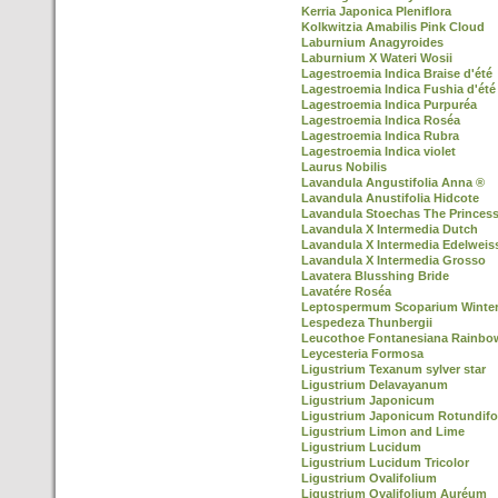
Kerria Japonica Pleniflora
Kolkwitzia Amabilis Pink Cloud
Laburnium Anagyroides
Laburnium X Wateri Wosii
Lagestroemia Indica Braise d'été
Lagestroemia Indica Fushia d'été
Lagestroemia Indica Purpuréa
Lagestroemia Indica Roséa
Lagestroemia Indica Rubra
Lagestroemia Indica violet
Laurus Nobilis
Lavandula Angustifolia Anna ®
Lavandula Anustifolia Hidcote
Lavandula Stoechas The Princes
Lavandula X Intermedia Dutch
Lavandula X Intermedia Edelweis
Lavandula X Intermedia Grosso
Lavatera Blusshing Bride
Lavatére Roséa
Leptospermum Scoparium Winter
Lespedeza Thunbergii
Leucothoe Fontanesiana Rainbo
Leycesteria Formosa
Ligustrium Texanum sylver star
Ligustrium Delavayanum
Ligustrium Japonicum
Ligustrium Japonicum Rotundifo
Ligustrium Limon and Lime
Ligustrium Lucidum
Ligustrium Lucidum Tricolor
Ligustrium Ovalifolium
Ligustrium Ovalifolium Auréum