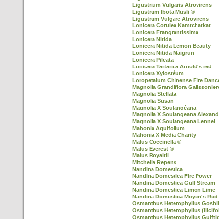
Ligustrium Vulgaris Atrovirens
Ligustrum Ibota Musli ®
Ligustrum Vulgare Atrovirens
Lonicera Corulea Kamtchatkat
Lonicera Frangrantissima
Lonicera Nitida
Lonicera Nitida Lemon Beauty
Lonicera Nitida Maigrün
Lonicera Pileata
Lonicera Tartarica Arnold's red
Lonicera Xylostéum
Loropetalum Chinense Fire Danc
Magnolia Grandiflora Galissonier
Magnolia Stellata
Magnolia Susan
Magnolia X Soulangéana
Magnolia X Soulangeana Alexand
Magnolia X Soulangeana Lennei
Mahonia Aquifolium
Mahonia X Media Charity
Malus Coccinella ®
Malus Everest ®
Malus Royaltii
Mitchella Repens
Nandina Domestica
Nandina Domestica Fire Power
Nandina Domestica Gulf Stream
Nandina Domestica Limon Lime
Nandina Domestica Moyen's Red
Osmanthus Heterophyllus Goshiki 
Osmanthus Heterophyllus (ilicifol
Osmanthus Heterophyllus Gulfti