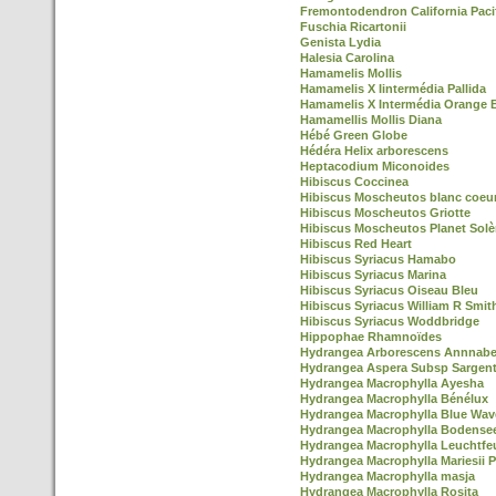
Fremontodendron California Paci
Fuschia Ricartonii
Genista Lydia
Halesia Carolina
Hamamelis Mollis
Hamamelis X Iintermédia Pallida
Hamamelis X Intermédia Orange 
Hamamellis Mollis Diana
Hébé Green Globe
Hédéra Helix arborescens
Heptacodium Miconoides
Hibiscus Coccinea
Hibiscus Moscheutos blanc coeu
Hibiscus Moscheutos Griotte
Hibiscus Moscheutos Planet Solè
Hibiscus Red Heart
Hibiscus Syriacus Hamabo
Hibiscus Syriacus Marina
Hibiscus Syriacus Oiseau Bleu
Hibiscus Syriacus William R Smit
Hibiscus Syriacus Woddbridge
Hippophae Rhamnoïdes
Hydrangea Arborescens Annnabe
Hydrangea Aspera Subsp Sargent
Hydrangea Macrophylla Ayesha
Hydrangea Macrophylla Bénélux
Hydrangea Macrophylla Blue Wav
Hydrangea Macrophylla Bodense
Hydrangea Macrophylla Leuchtfe
Hydrangea Macrophylla Mariesii P
Hydrangea Macrophylla masja
Hydrangea Macrophylla Rosita