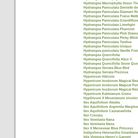
Hydrangea Macrophylla Soeur Th
Hydrangea Paniculata Dentelle d
Hydrangea Paniculata Diamant R
Hydrangea Paniculata Fraise Mel
Hydrangea Paniculata Grandiflor
Hydrangea Paniculata Limelight
Hydrangea Paniculata Phantom
Hydrangea Paniculata Pink Diam
Hydrangea Paniculata Pinky Win
Hydrangea Paniculata Tardiva
Hydrangea Paniculata Unique
Hydrangea paniculata Vanille Frai
Hydrangea Quercifolia
Hydrangea Quercifolia Alice ®
Hydrangea Quercifolia Snow Que
Hydrangea Serrata Blue Bird
Hydrangea Serrata Preziosa
Hypericum Hidcote
Hypericum Inodorum Magical Be
Hypericum Inodorum Magical Pu
Hypericum Inodorum Magical Re
Hypericum Kalmianum Gemo
Hypéricum X Moserianum tricolor
Ilex Aquifolium Alaska
Ilex Aquifolium Argentéa Margina
Ilex Aquifolium Castanaefolia
Ilex Crenata
Ilex Vomitaria Nana
Ilex Vomitaria Nana
Ilex X Merseveae Blue Princess
Indigoferra Heterantha Girardiana
Itéa Virginica Henry's Garnett