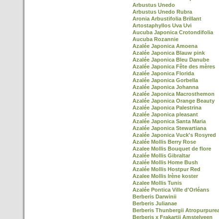
Arbustus Unedo
Arbustus Unedo Rubra
Aronia Arbustifolia Brillant
Artostaphyllos Uva Uvi
Aucuba Japonica Crotondifolia
Aucuba Rozannie
Azalée Japonica Amoena
Azalée Japonica Blauw pink
Azalée Japonica Bleu Danube
Azalée Japonica Fête des mères
Azalée Japonica Florida
Azalée Japonica Gorbella
Azalée Japonica Johanna
Azalée Japonica Macrosthemon
Azalée Japonica Orange Beauty
Azalée Japonica Palestrina
Azalée Japonica pleasant
Azalée Japonica Santa Maria
Azalée Japonica Stewartiana
Azalée Japonica Vuck's Rosyred
Azalée Mollis Berry Rose
Azalee Mollis Bouquet de flore
Azalée Mollis Gibraltar
Azalée Mollis Home Bush
Azalée Mollis Hostpur Red
Azalee Mollis Irène koster
Azalee Mollis Tunis
Azalée Pontica Ville d'Orléans
Berberis Darwinii
Berberis Julianae
Berberis Thunbergii Atropurpure
Berberis x Frakartii Amstelveen