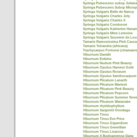
Syringa Pubescens subsp Julian
Syringa Pubescens Subsp Microp
Syringa Vulgaris Belle de Nancy
Syringa Vulgaris Charles Joly
Syringa Vulgaris Charles X
Syringa Vulgaris Condorcet
Syringa Vulgaris Katherine Hava
Syringa Vulgaris Mme Lemoine
Syringa Vulgaris Souvenir de Lou
Tamarix Ramosissima Pink Casc
Tamarix Tetrandra (africana)
Trachycarpus Fortunei (chamaero
Viburnum Davidii
Viburnum Eskimo
Viburnum Nudum Pink Beauty
Viburnum Opulus Harvest Gold
Viburnum Opulus Roseum
Viburnum Opulus Xanthocarpum
Viburnum Plicatum Lanarth
Viburnum Plicatum Mariesii
Viburnum Plicatum Pink Beauty
Viburnum Plicatum Popcorn
Viburnum Plicatum Summer Snow
Viburnum Plicatum Watanabe
Viburnum rhytidophyllum
Viburnum Sargentii Onodaga
Viburnum Tinus
Viburnum Tinus Eve Price
Viburnum Tinus Gigantéum
Viburnum Tinus Gwenllian
Viburnum Tinus Lisarose
Viburnum X Bodnantense Darw