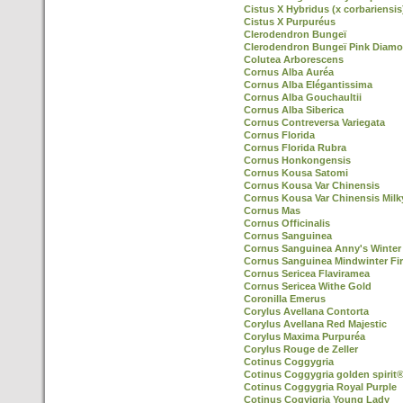
Cistus X Hybridus (x corbariensis
Cistus X Purpuréus
Clerodendron Bungeï
Clerodendron Bungeï Pink Diamo
Colutea Arborescens
Cornus Alba Auréa
Cornus Alba Elégantissima
Cornus Alba Gouchaultii
Cornus Alba Siberica
Cornus Contreversa Variegata
Cornus Florida
Cornus Florida Rubra
Cornus Honkongensis
Cornus Kousa Satomi
Cornus Kousa Var Chinensis
Cornus Kousa Var Chinensis Mil
Cornus Mas
Cornus Officinalis
Cornus Sanguinea
Cornus Sanguinea Anny's Winter
Cornus Sanguinea Mindwinter Fi
Cornus Sericea Flaviramea
Cornus Sericea Withe Gold
Coronilla Emerus
Corylus Avellana Contorta
Corylus Avellana Red Majestic
Corylus Maxima Purpuréa
Corylus Rouge de Zeller
Cotinus Coggygria
Cotinus Coggygria golden spirit
Cotinus Coggygria Royal Purple
Cotinus Cogyigria Young Lady