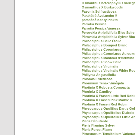
Osmanthus heterophyllus varieg
Osmanthus X Burkwoodii
Paeonia Sulfructicosa
Parahébé Avalanche ®
parahébé Kenty Pink ®
Parrotia Persica
Parrotia Persica Vanessa
Perovskia Atriplicifolia Bleu Spire
Pérovskia Atriplicifolia Sylver Blu
Philadelphus Belle Étoile
Philadelphus Bouquet Blanc
Philadelphus Coroniarus
Philadelphus Coroniarus Aureum
Philadelphus Manteau d'Hermine
Philadelphus Snow Belle
Philadelphus Virginalis
Philadelphus Virginalis White Ro
Phillyrea Angustifolia
Phlomis Fructicosa
Phormium Tenax Variégata
Photinia X Robusta Compacta
Photinia X Camilvy
Photinia X Fraseri Little Red Robi
Photinia X Fraseri Pink Marble ®
Photinia X Fraseri Red Robin
Physocarpus Opulifius Dart's Go
Physocarpus Opulifolius Diabolo
Physocarpus Opulifolius Little A
Pieris Débutante
Pieris Flaming Sylver
Pieris Forest Flame
Pittosporum Tenuifolium Variega