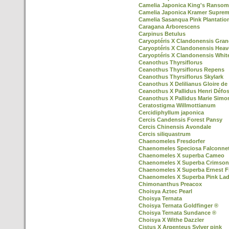
Camelia Japonica King's Ransom
Camelia Japonica Kramer Supre
Camelia Sasanqua Pink Plantatio
Caragana Arborescens
Carpinus Betulus
Caryoptéris X Clandonensis Gran
Caryoptéris X Clandonensis Heav
Caryoptéris X Clandonensis Whit
Ceanothus Thyrsiflorus
Ceanothus Thyrsiflorus Repens
Ceanothus Thyrsiflorus Skylark
Ceanothus X Delilianus Gloire de 
Ceanothus X Pallidus Henri Défo
Ceanothus X Pallidus Marie Simo
Ceratostigma Willmottianum
Cercidiphyllum japonica
Cercis Candensis Forest Pansy
Cercis Chinensis Avondale
Cercis siliquastrum
Chaenomeles Fresdorfer
Chaenomeles Speciosa Falconnet
Chaenomeles X superba Cameo
Chaenomeles X Superba Crimson
Chaenomeles X Superba Ernest F
Chaenomeles X Superba Pink La
Chimonanthus Preacox
Choisya Aztec Pearl
Choisya Ternata
Choisya Ternata Goldfinger ®
Choisya Ternata Sundance ®
Choisya X Withe Dazzler
Cistus X Argenteus Sylver pink