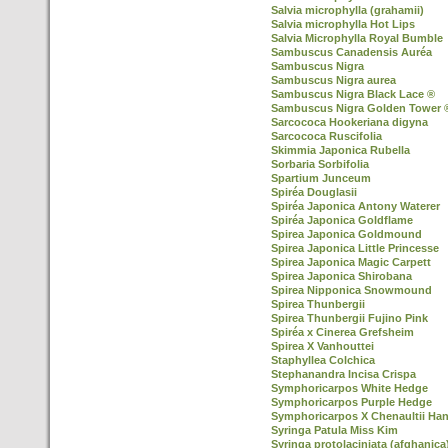
Salvia microphylla (grahamii)
Salvia microphylla Hot Lips
Salvia Microphylla Royal Bumble
Sambuscus Canadensis Auréa
Sambuscus Nigra
Sambuscus Nigra aurea
Sambuscus Nigra Black Lace ®
Sambuscus Nigra Golden Tower 
Sarcococa Hookeriana digyna
Sarcococa Ruscifolia
Skimmia Japonica Rubella
Sorbaria Sorbifolia
Spartium Junceum
Spiréa Douglasii
Spiréa Japonica Antony Waterer
Spiréa Japonica Goldflame
Spirea Japonica Goldmound
Spirea Japonica Little Princesse
Spirea Japonica Magic Carpett
Spirea Japonica Shirobana
Spirea Nipponica Snowmound
Spirea Thunbergii
Spirea Thunbergii Fujino Pink
Spiréa x Cinerea Grefsheim
Spirea X Vanhouttei
Staphyllea Colchica
Stephanandra Incisa Crispa
Symphoricarpos White Hedge
Symphoricarpos Purple Hedge
Symphoricarpos X Chenaultii Ha
Syringa Patula Miss Kim
Syringa protolaciniata (afghanica