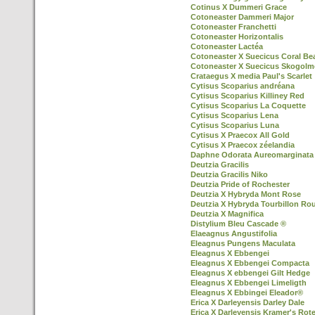
Cotinus X Dummeri Grace
Cotoneaster Dammeri Major
Cotoneaster Franchetti
Cotoneaster Horizontalis
Cotoneaster Lactéa
Cotoneaster X Suecicus Coral Be
Cotoneaster X Suecicus Skogol
Crataegus X media Paul's Scarlet
Cytisus Scoparius andréana
Cytisus Scoparius Killiney Red
Cytisus Scoparius La Coquette
Cytisus Scoparius Lena
Cytisus Scoparius Luna
Cytisus X Praecox All Gold
Cytisus X Praecox zéelandia
Daphne Odorata Aureomarginata
Deutzia Gracilis
Deutzia Gracilis Niko
Deutzia Pride of Rochester
Deutzia X Hybryda Mont Rose
Deutzia X Hybryda Tourbillon Ro
Deutzia X Magnifica
Distylium Bleu Cascade ®
Elaeagnus Angustifolia
Eleagnus Pungens Maculata
Eleagnus X Ebbengei
Eleagnus X Ebbengei Compacta
Eleagnus X ebbengei Gilt Hedge
Eleagnus X Ebbengei Limeligth
Eleagnus X Ebbingei Eleador®
Erica X Darleyensis Darley Dale
Erica X Darleyensis Kramer's Rot