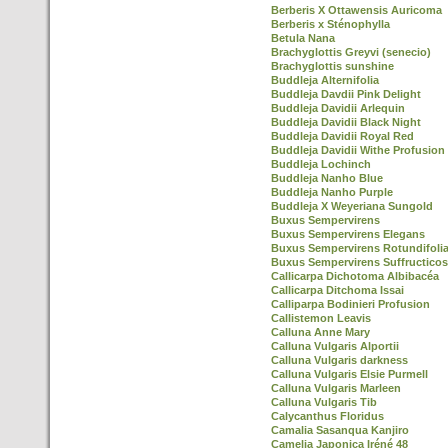
Berberis X Ottawensis Auricoma
Berberis x Sténophylla
Betula Nana
Brachyglottis Greyvi (senecio)
Brachyglottis sunshine
Buddleja Alternifolia
Buddleja Davdii Pink Delight
Buddleja Davidii Arlequin
Buddleja Davidii Black Night
Buddleja Davidii Royal Red
Buddleja Davidii Withe Profusion
Buddleja Lochinch
Buddleja Nanho Blue
Buddleja Nanho Purple
Buddleja X Weyeriana Sungold
Buxus Sempervirens
Buxus Sempervirens Elegans
Buxus Sempervirens Rotundifoli
Buxus Sempervirens Suffructico
Callicarpa Dichotoma Albibacéa
Callicarpa Ditchoma Issai
Calliparpa Bodinieri Profusion
Callistemon Leavis
Calluna Anne Mary
Calluna Vulgaris Alportii
Calluna Vulgaris darkness
Calluna Vulgaris Elsie Purmell
Calluna Vulgaris Marleen
Calluna Vulgaris Tib
Calycanthus Floridus
Camalia Sasanqua Kanjiro
Camelia Japonica Iréné 48