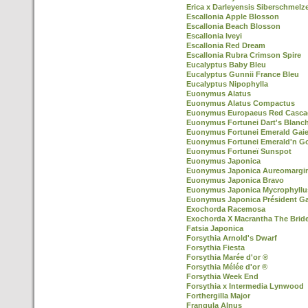
Erica x Darleyensis Siberschmelz
Escallonia Apple Blosson
Escallonia Beach Blosson
Escallonia Iveyi
Escallonia Red Dream
Escallonia Rubra Crimson Spire
Eucalyptus Baby Bleu
Eucalyptus Gunnii France Bleu
Eucalyptus Nipophylla
Euonymus Alatus
Euonymus Alatus Compactus
Euonymus Europaeus Red Casca
Euonymus Fortunei Dart's Blanc
Euonymus Fortunei Emerald Gaie
Euonymus Fortunei Emerald'n G
Euonymus Fortuneï Sunspot
Euonymus Japonica
Euonymus Japonica Aureomargi
Euonymus Japonica Bravo
Euonymus Japonica Mycrophyllu
Euonymus Japonica Président Ga
Exochorda Racemosa
Exochorda X Macrantha The Brid
Fatsia Japonica
Forsythia Arnold's Dwarf
Forsythia Fiesta
Forsythia Marée d'or ®
Forsythia Mélée d'or ®
Forsythia Week End
Forsythia x Intermedia Lynwood
Forthergilla Major
Frangula Alnus