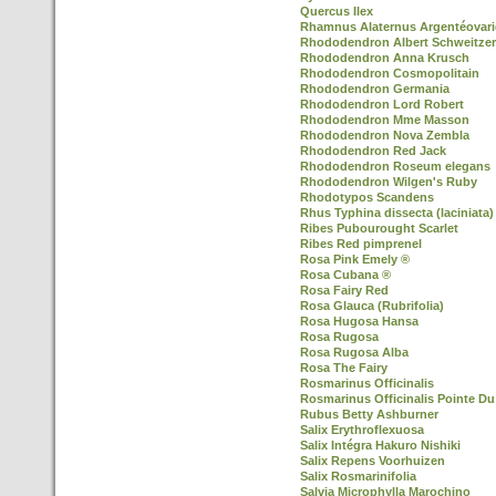
Quercus Ilex
Rhamnus Alaternus Argentéovari
Rhododendron Albert Schweitzer
Rhododendron Anna Krusch
Rhododendron Cosmopolitain
Rhododendron Germania
Rhododendron Lord Robert
Rhododendron Mme Masson
Rhododendron Nova Zembla
Rhododendron Red Jack
Rhododendron Roseum elegans
Rhododendron Wilgen's Ruby
Rhodotypos Scandens
Rhus Typhina dissecta (laciniata)
Ribes Pubourought Scarlet
Ribes Red pimprenel
Rosa Pink Emely ®
Rosa Cubana ®
Rosa Fairy Red
Rosa Glauca (Rubrifolia)
Rosa Hugosa Hansa
Rosa Rugosa
Rosa Rugosa Alba
Rosa The Fairy
Rosmarinus Officinalis
Rosmarinus Officinalis Pointe Du
Rubus Betty Ashburner
Salix Erythroflexuosa
Salix Intégra Hakuro Nishiki
Salix Repens Voorhuizen
Salix Rosmarinifolia
Salvia Microphylla Marochino