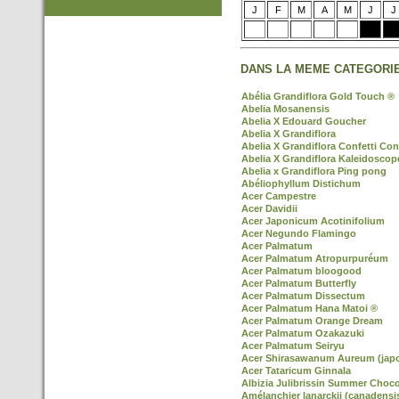
J
F
M
A
M
J
J
DANS LA MEME CATEGORIE
Abélia Grandiflora Gold Touch ®
Abelia Mosanensis
Abelia X Edouard Goucher
Abelia X Grandiflora
Abelia X Grandiflora Confetti Con
Abelia X Grandiflora Kaleidoscop
Abelia x Grandiflora Ping pong
Abéliophyllum Distichum
Acer Campestre
Acer Davidii
Acer Japonicum Acotinifolium
Acer Negundo Flamingo
Acer Palmatum
Acer Palmatum Atropurpuréum
Acer Palmatum bloogood
Acer Palmatum Butterfly
Acer Palmatum Dissectum
Acer Palmatum Hana Matoi ®
Acer Palmatum Orange Dream
Acer Palmatum Ozakazuki
Acer Palmatum Seiryu
Acer Shirasawanum Aureum (jap
Acer Tataricum Ginnala
Albizia Julibrissin Summer Choco
Amélanchier lanarckii (canadensi