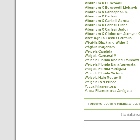
Viburnum X Burwoodii
Viburnum X Burwoodii Mohawk
Viburnum X Carlcephalum
Viburnum X Carlesii
Viburnum X Carlesii Aurora
Viburnum X Carlesii Diana
Viburnum X Carlesii Juddii
Viburnum X Globosum Jermyns 
Vitex Agnus Castus Latifolia
Wégélia Black and Withe ®
Wégélia Marjorie ®
Weigela Candida
Weigela Carnaval ®
Weigela Florida Magical Rainbow
Weigela Florida Nana Variégata
Weigela Florida Variégata
Weigela Florida Victoria
Weigela Nain Rouge ®
Weigela Red Prince
Yucca Filamentosa
Yucca Filamentosa Variégata
|
Arbustes
|
Arbres d'ornements
|
Arbre
Site réalisé p