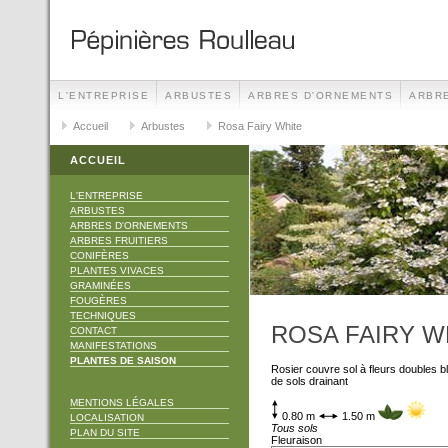
L'ENTREPRISE
ARBUSTES
ARBRES D'ORNEMENTS
ARBRE
TECHNIQUES
Accueil
Arbustes
CONTACT
Rosa Fairy White
MANIFESTATIONS
ACCUEIL
L'ENTREPRISE
ARBUSTES
ARBRES D'ORNEMENTS
ARBRES FRUITIERS
CONIFÈRES
PLANTES VIVACES
GRAMINÉES
FOUGÈRES
TECHNIQUES
ROSA FAIRY W
CONTACT
MANIFESTATIONS
PLANTES DE SAISON
Rosier couvre sol à fleurs doubles b
de sols drainant
MENTIONS LÉGALES
0.80 m
1.50 m
LOCALISATION
Tous sols
PLAN DU SITE
Fleuraison