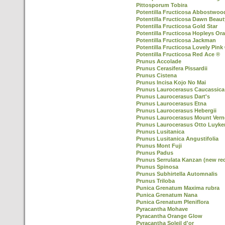
Pittosporum Tobira
Potentilla Fructicosa Abbostwoo
Potentilla Fructicosa Dawn Beaut
Potentilla Fructicosa Gold Star
Potentilla Fructicosa Hopleys Or
Potentilla Fructicosa Jackman
Potentilla Fructicosa Lovely Pink
Potentilla Fructicosa Red Ace ®
Prunus Accolade
Prunus Cerasifera Pissardii
Prunus Cistena
Prunus Incisa Kojo No Mai
Prunus Laurocerasus Caucassica
Prunus Laurocerasus Dart's
Prunus Laurocerasus Etna
Prunus Laurocerasus Hebergii
Prunus Laurocerasus Mount Ver
Prunus Laurocerasus Otto Luyke
Prunus Lusitanica
Prunus Lusitanica Angustifolia
Prunus Mont Fuji
Prunus Padus
Prunus Serrulata Kanzan (new re
Prunus Spinosa
Prunus Subhirtella Automnalis
Prunus Triloba
Punica Grenatum Maxima rubra
Punica Grenatum Nana
Punica Grenatum Pleniflora
Pyracantha Mohave
Pyracantha Orange Glow
Pyracantha Soleil d'or