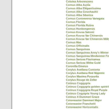
Colutea Arborescens
Cornus Alba Auréa
Cornus Alba Elégantissima
Cornus Alba Gouchaultii
Cornus Alba Siberica
Cornus Contreversa Variegata
Cornus Florida
Cornus Florida Rubra
Cornus Honkongensis
Cornus Kousa Satomi
Cornus Kousa Var Chinensis
Cornus Kousa Var Chinensis Mil
Cornus Mas
Cornus Officinalis
Cornus Sanguinea
Cornus Sanguinea Anny's Winter
Cornus Sanguinea Mindwinter Fi
Cornus Sericea Flaviramea
Cornus Sericea Withe Gold
Coronilla Emerus
Corylus Avellana Contorta
Corylus Avellana Red Majestic
Corylus Maxima Purpuréa
Corylus Rouge de Zeller
Cotinus Coggygria
Cotinus Coggygria golden spirit
Cotinus Coggygria Royal Purple
Cotinus Cogyigria Young Lady
Cotinus X Dummeri Grace
Cotoneaster Dammeri Major
Cotoneaster Franchetti
Cotoneaster Horizontalis