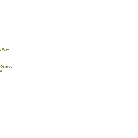
ky Way
 Orange
re
®