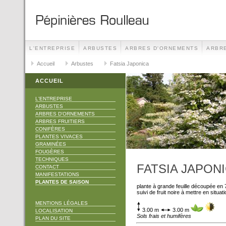
L'ENTREPRISE
ARBUSTES
ARBRES D'ORNEMENTS
ARBRE
TECHNIQUES
Accueil
Arbustes
CONTACT
Fatsia Japonica
MANIFESTATIONS
ACCUEIL
L'ENTREPRISE
ARBUSTES
ARBRES D'ORNEMENTS
ARBRES FRUITIERS
CONIFÈRES
PLANTES VIVACES
GRAMINÉES
FOUGÈRES
TECHNIQUES
FATSIA JAPON
CONTACT
MANIFESTATIONS
PLANTES DE SAISON
plante à grande feuille découpée en 
suivi de fruit noire à mettre en situa
MENTIONS LÉGALES
3.00 m
3.00 m
LOCALISATION
Sols frais et humifères
PLAN DU SITE