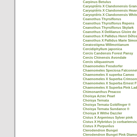
Carpinus Betulus
Caryoptéris X Clandonensis Gran
Caryoptéris X Clandonensis Heav
Caryoptéris X Clandonensis Whit
Ceanothus Thyrsiflorus
Ceanothus Thyrsiflorus Repens
Ceanothus Thyrsiflorus Skylark
Ceanothus X Delilianus Gloire de 
Ceanothus X Pallidus Henri Défo
Ceanothus X Pallidus Marie Simo
Ceratostigma Willmottianum
Cercidiphyllum japonica
Cercis Candensis Forest Pansy
Cercis Chinensis Avondale
Cercis siliquastrum
Chaenomeles Fresdorfer
Chaenomeles Speciosa Falconnet
Chaenomeles X superba Cameo
Chaenomeles X Superba Crimson
Chaenomeles X Superba Ernest F
Chaenomeles X Superba Pink La
Chimonanthus Preacox
Choisya Aztec Pearl
Choisya Ternata
Choisya Ternata Goldfinger ®
Choisya Ternata Sundance ®
Choisya X Withe Dazzler
Cistus X Argenteus Sylver pink
Cistus X Hybridus (x corbariensis
Cistus X Purpuréus
Clerodendron Bungeï
Clerodendron Bungeï Pink Diamo