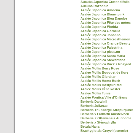
Aucuba Japonica Crotondifolia
Aucuba Rozannie
Azalée Japonica Amoena
Azalée Japonica Blauw pink
Azalée Japonica Bleu Danube
Azalée Japonica Fête des mères
Azalée Japonica Florida
Azalée Japonica Gorbella
Azalée Japonica Johanna
Azalée Japonica Macrosthemon
Azalée Japonica Orange Beauty
Azalée Japonica Palestrina
Azalée Japonica pleasant
Azalée Japonica Santa Maria
Azalée Japonica Stewartiana
Azalée Japonica Vuck's Rosyred
Azalée Mollis Berry Rose
Azalee Mollis Bouquet de flore
Azalée Mollis Gibraltar
Azalée Mollis Home Bush
Azalée Mollis Hostpur Red
Azalee Mollis Irène koster
Azalee Mollis Tunis
Azalée Pontica Ville d'Orléans
Berberis Darwinii
Berberis Julianae
Berberis Thunbergii Atropurpure
Berberis x Frakartii Amstelveen
Berberis X Ottawensis Auricoma
Berberis x Sténophylla
Betula Nana
Brachyglottis Greyvi (senecio)