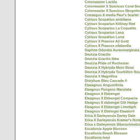
Cotoneaster Lactéa
Cotoneaster X Suecicus Coral Be
Cotoneaster X Suecicus Skogol
Crataegus X media Paul's Scarlet
Cytisus Scoparius andréana
Cytisus Scoparius Killiney Red
Cytisus Scoparius La Coquette
Cytisus Scoparius Lena
Cytisus Scoparius Luna
Cytisus X Praecox All Gold
Cytisus X Praecox zéelandia
Daphne Odorata Aureomarginata
Deutzia Gracilis
Deutzia Gracilis Niko
Deutzia Pride of Rochester
Deutzia X Hybryda Mont Rose
Deutzia X Hybryda Tourbillon Ro
Deutzia X Magnifica
Distylium Bleu Cascade ®
Elaeagnus Angustifolia
Eleagnus Pungens Maculata
Eleagnus X Ebbengei
Eleagnus X Ebbengei Compacta
Eleagnus X ebbengei Gilt Hedge
Eleagnus X Ebbengei Limeligth
Eleagnus X Ebbingei Eleador®
Erica X Darleyensis Darley Dale
Erica X Darleyensis Kramer's Rot
Erica x Darleyensis Siberschmelz
Escallonia Apple Blosson
Escallonia Beach Blosson
Escallonia Iveyi