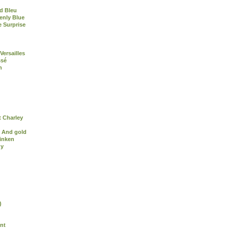
d Bleu
enly Blue
e Surprise
Versailles
ssé
n
 Charley
 And gold
inken
dy
)
nt