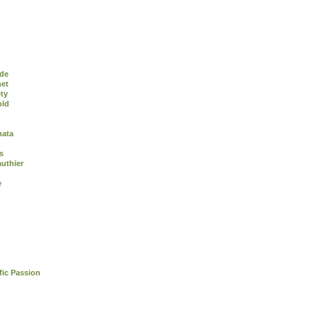
de
het
ty
old
nata
s
uthier
e
fic Passion