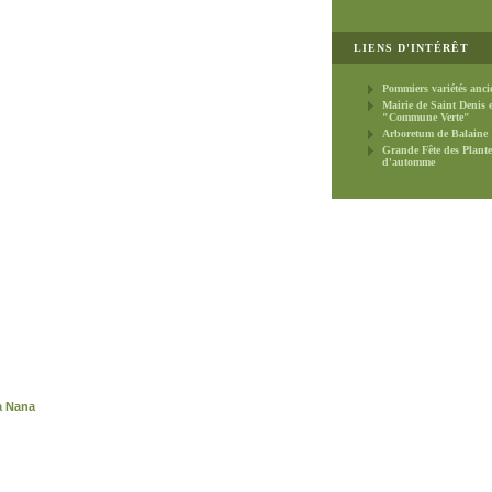
LIENS D'INTÉRÊT
Pommiers variétés anci
Mairie de Saint Denis 
"Commune Verte"
Arboretum de Balaine
Grande Fête des Plante
d'automme
a Nana