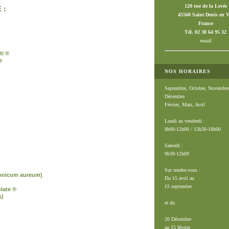
120 rue de la Levée
 :
45560 Saint Denis en V
France
Tél. 02 38 64 95 32
email
ti ®
e
NOS HORAIRES
Septembre, Octobre, Novembre
Décembre
Février, Mars, Avril
Lundi au vendredi :
8h00-12h00 / 13h30-18h00
Samedi :
9h30-12h00
Sur rendez-vous :
onicum aureum)
Du 15 avril au
15 septembre
late ®
s)
et du
20 Décembre
au 15 février