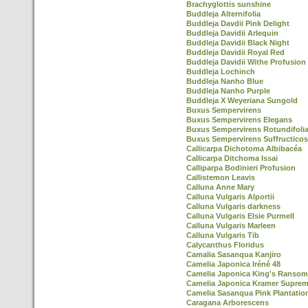
Brachyglottis sunshine
Buddleja Alternifolia
Buddleja Davdii Pink Delight
Buddleja Davidii Arlequin
Buddleja Davidii Black Night
Buddleja Davidii Royal Red
Buddleja Davidii Withe Profusion
Buddleja Lochinch
Buddleja Nanho Blue
Buddleja Nanho Purple
Buddleja X Weyeriana Sungold
Buxus Sempervirens
Buxus Sempervirens Elegans
Buxus Sempervirens Rotundifoli
Buxus Sempervirens Suffructico
Callicarpa Dichotoma Albibacéa
Callicarpa Ditchoma Issai
Calliparpa Bodinieri Profusion
Callistemon Leavis
Calluna Anne Mary
Calluna Vulgaris Alportii
Calluna Vulgaris darkness
Calluna Vulgaris Elsie Purmell
Calluna Vulgaris Marleen
Calluna Vulgaris Tib
Calycanthus Floridus
Camalia Sasanqua Kanjiro
Camelia Japonica Iréné 48
Camelia Japonica King's Ransom
Camelia Japonica Kramer Supre
Camelia Sasanqua Pink Plantatio
Caragana Arborescens