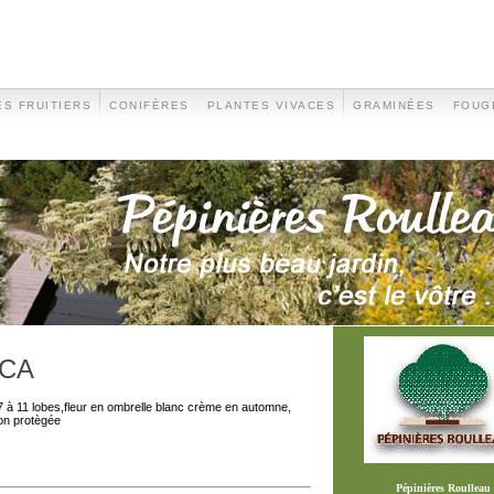
S FRUITIERS
CONIFÈRES
PLANTES VIVACES
GRAMINÉES
FOUG
ICA
7 à 11 lobes,fleur en ombrelle blanc crème en automne,
tion protègée
Pépinières Roulleau