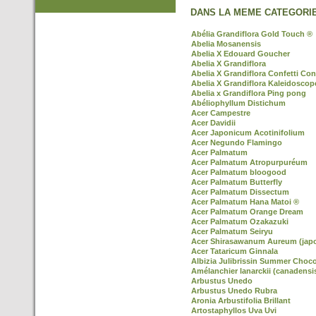
DANS LA MEME CATEGORIE
Abélia Grandiflora Gold Touch ®
Abelia Mosanensis
Abelia X Edouard Goucher
Abelia X Grandiflora
Abelia X Grandiflora Confetti Con
Abelia X Grandiflora Kaleidoscop
Abelia x Grandiflora Ping pong
Abéliophyllum Distichum
Acer Campestre
Acer Davidii
Acer Japonicum Acotinifolium
Acer Negundo Flamingo
Acer Palmatum
Acer Palmatum Atropurpuréum
Acer Palmatum bloogood
Acer Palmatum Butterfly
Acer Palmatum Dissectum
Acer Palmatum Hana Matoi ®
Acer Palmatum Orange Dream
Acer Palmatum Ozakazuki
Acer Palmatum Seiryu
Acer Shirasawanum Aureum (jap
Acer Tataricum Ginnala
Albizia Julibrissin Summer Choco
Amélanchier lanarckii (canadensi
Arbustus Unedo
Arbustus Unedo Rubra
Aronia Arbustifolia Brillant
Artostaphyllos Uva Uvi