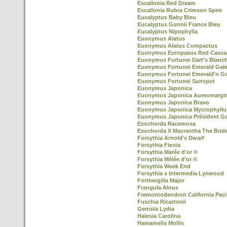
Escallonia Red Dream
Escallonia Rubra Crimson Spire
Eucalyptus Baby Bleu
Eucalyptus Gunnii France Bleu
Eucalyptus Nipophylla
Euonymus Alatus
Euonymus Alatus Compactus
Euonymus Europaeus Red Casca
Euonymus Fortunei Dart's Blanc
Euonymus Fortunei Emerald Gaie
Euonymus Fortunei Emerald'n G
Euonymus Fortuneï Sunspot
Euonymus Japonica
Euonymus Japonica Aureomargi
Euonymus Japonica Bravo
Euonymus Japonica Mycrophyllu
Euonymus Japonica Président Ga
Exochorda Racemosa
Exochorda X Macrantha The Brid
Forsythia Arnold's Dwarf
Forsythia Fiesta
Forsythia Marée d'or ®
Forsythia Mélée d'or ®
Forsythia Week End
Forsythia x Intermedia Lynwood
Forthergilla Major
Frangula Alnus
Fremontodendron California Paci
Fuschia Ricartonii
Genista Lydia
Halesia Carolina
Hamamelis Mollis