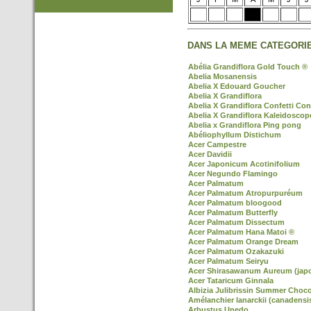
DANS LA MEME CATEGORIE
Abélia Grandiflora Gold Touch ®
Abelia Mosanensis
Abelia X Edouard Goucher
Abelia X Grandiflora
Abelia X Grandiflora Confetti Con
Abelia X Grandiflora Kaleidoscop
Abelia x Grandiflora Ping pong
Abéliophyllum Distichum
Acer Campestre
Acer Davidii
Acer Japonicum Acotinifolium
Acer Negundo Flamingo
Acer Palmatum
Acer Palmatum Atropurpuréum
Acer Palmatum bloogood
Acer Palmatum Butterfly
Acer Palmatum Dissectum
Acer Palmatum Hana Matoi ®
Acer Palmatum Orange Dream
Acer Palmatum Ozakazuki
Acer Palmatum Seiryu
Acer Shirasawanum Aureum (jap
Acer Tataricum Ginnala
Albizia Julibrissin Summer Choco
Amélanchier lanarckii (canadensi
Arbustus Unedo