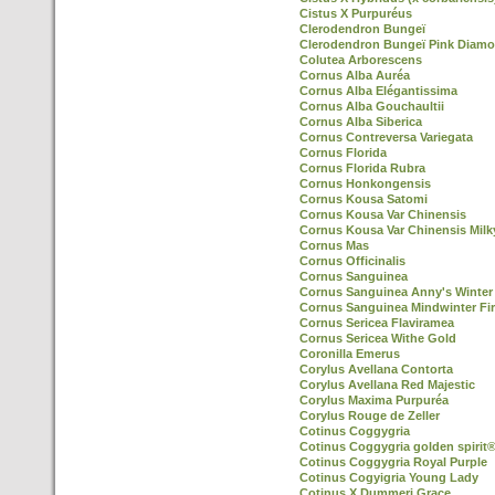
Cistus X Purpuréus
Clerodendron Bungeï
Clerodendron Bungeï Pink Diamo
Colutea Arborescens
Cornus Alba Auréa
Cornus Alba Elégantissima
Cornus Alba Gouchaultii
Cornus Alba Siberica
Cornus Contreversa Variegata
Cornus Florida
Cornus Florida Rubra
Cornus Honkongensis
Cornus Kousa Satomi
Cornus Kousa Var Chinensis
Cornus Kousa Var Chinensis Mil
Cornus Mas
Cornus Officinalis
Cornus Sanguinea
Cornus Sanguinea Anny's Winter
Cornus Sanguinea Mindwinter Fi
Cornus Sericea Flaviramea
Cornus Sericea Withe Gold
Coronilla Emerus
Corylus Avellana Contorta
Corylus Avellana Red Majestic
Corylus Maxima Purpuréa
Corylus Rouge de Zeller
Cotinus Coggygria
Cotinus Coggygria golden spirit
Cotinus Coggygria Royal Purple
Cotinus Cogyigria Young Lady
Cotinus X Dummeri Grace