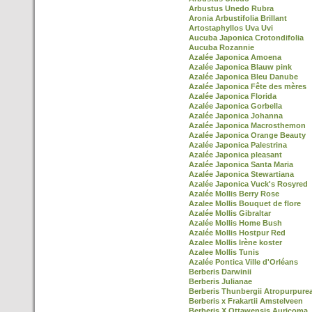
Arbustus Unedo Rubra
Aronia Arbustifolia Brillant
Artostaphyllos Uva Uvi
Aucuba Japonica Crotondifolia
Aucuba Rozannie
Azalée Japonica Amoena
Azalée Japonica Blauw pink
Azalée Japonica Bleu Danube
Azalée Japonica Fête des mères
Azalée Japonica Florida
Azalée Japonica Gorbella
Azalée Japonica Johanna
Azalée Japonica Macrosthemon
Azalée Japonica Orange Beauty
Azalée Japonica Palestrina
Azalée Japonica pleasant
Azalée Japonica Santa Maria
Azalée Japonica Stewartiana
Azalée Japonica Vuck's Rosyred
Azalée Mollis Berry Rose
Azalee Mollis Bouquet de flore
Azalée Mollis Gibraltar
Azalée Mollis Home Bush
Azalée Mollis Hostpur Red
Azalee Mollis Irène koster
Azalee Mollis Tunis
Azalée Pontica Ville d'Orléans
Berberis Darwinii
Berberis Julianae
Berberis Thunbergii Atropurpure
Berberis x Frakartii Amstelveen
Berberis X Ottawensis Auricoma