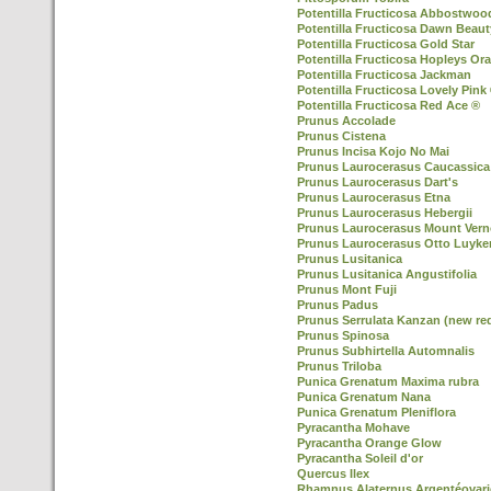
Potentilla Fructicosa Abbostwoo
Potentilla Fructicosa Dawn Beaut
Potentilla Fructicosa Gold Star
Potentilla Fructicosa Hopleys Or
Potentilla Fructicosa Jackman
Potentilla Fructicosa Lovely Pink
Potentilla Fructicosa Red Ace ®
Prunus Accolade
Prunus Cistena
Prunus Incisa Kojo No Mai
Prunus Laurocerasus Caucassica
Prunus Laurocerasus Dart's
Prunus Laurocerasus Etna
Prunus Laurocerasus Hebergii
Prunus Laurocerasus Mount Ver
Prunus Laurocerasus Otto Luyke
Prunus Lusitanica
Prunus Lusitanica Angustifolia
Prunus Mont Fuji
Prunus Padus
Prunus Serrulata Kanzan (new re
Prunus Spinosa
Prunus Subhirtella Automnalis
Prunus Triloba
Punica Grenatum Maxima rubra
Punica Grenatum Nana
Punica Grenatum Pleniflora
Pyracantha Mohave
Pyracantha Orange Glow
Pyracantha Soleil d'or
Quercus Ilex
Rhamnus Alaternus Argentéovari