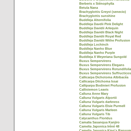
Berberis x Sténophylla
Betula Nana
Brachyglottis Greyvi (senecio)
Brachyglottis sunshine
Buddleja Alternifolia
Buddleja Davdii Pink Delight
Buddleja Davidii Arlequin
Buddleja Davidii Black Night
Buddleja Davidii Royal Red
Buddleja Davidii Withe Profusion
Buddleja Lochinch
Buddleja Nanho Blue
Buddleja Nanho Purple
Buddleja X Weyeriana Sungold
Buxus Sempervirens
Buxus Sempervirens Elegans
Buxus Sempervirens Rotundifoli
Buxus Sempervirens Suffructico
Callicarpa Dichotoma Albibacéa
Callicarpa Ditchoma Issai
Calliparpa Bodinieri Profusion
Callistemon Leavis
Calluna Anne Mary
Calluna Vulgaris Alportii
Calluna Vulgaris darkness
Calluna Vulgaris Elsie Purmell
Calluna Vulgaris Marleen
Calluna Vulgaris Tib
Calycanthus Floridus
Camalia Sasanqua Kanjiro
Camelia Japonica Iréné 48
Camelia Japonica King's Ransom