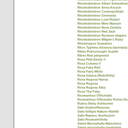
Rhododendron Albert Schweitzer
Rhododendron Anna Krusch
Rhododendron Cosmopolitain
Rhododendron Germania
Rhododendron Lord Robert
Rhododendron Mme Masson
Rhododendron Nova Zembla
Rhododendron Red Jack
Rhododendron Roseum elegans
Rhododendron Wilgen's Ruby
Rhodotypos Scandens
Rhus Typhina dissecta (laciniata)
Ribes Pubourought Scarlet
Ribes Red pimprenel
Rosa Pink Emely ®
Rosa Cubana ®
Rosa Fairy Red
Rosa Fairy White
Rosa Glauca (Rubrifolia)
Rosa Hugosa Hansa
Rosa Rugosa
Rosa Rugosa Alba
Rosa The Fairy
Rosmarinus Officinalis
Rosmarinus Officinalis Pointe Du
Rubus Betty Ashburner
Salix Erythroflexuosa
Salix Intégra Hakuro Nishiki
Salix Repens Voorhuizen
Salix Rosmarinifolia
Salvia Microphylla Marochino
Salvia microphylla (grahamii)