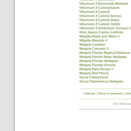
Viburnum X Burwoodii Mohawk
Viburnum X Carlcephalum
Viburnum X Carlesii
Viburnum X Carlesii Aurora
Viburnum X Carlesii Diana
Viburnum X Carlesii Juddii
Viburnum X Globosum Jermyns 
Vitex Agnus Castus Latifolia
Wégélia Black and Withe ®
Wégélia Marjorie ®
Weigela Candida
Weigela Carnaval ®
Weigela Florida Magical Rainbow
Weigela Florida Nana Variégata
Weigela Florida Variégata
Weigela Florida Victoria
Weigela Nain Rouge ®
Weigela Red Prince
Yucca Filamentosa
Yucca Filamentosa Variégata
|
Arbustes
|
Arbres d'ornements
|
Arbre
Site réalisé p