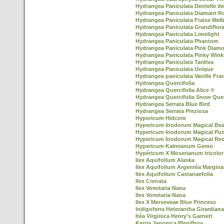
Hydrangea Paniculata Dentelle d
Hydrangea Paniculata Diamant R
Hydrangea Paniculata Fraise Mel
Hydrangea Paniculata Grandiflor
Hydrangea Paniculata Limelight
Hydrangea Paniculata Phantom
Hydrangea Paniculata Pink Diam
Hydrangea Paniculata Pinky Win
Hydrangea Paniculata Tardiva
Hydrangea Paniculata Unique
Hydrangea paniculata Vanille Frai
Hydrangea Quercifolia
Hydrangea Quercifolia Alice ®
Hydrangea Quercifolia Snow Que
Hydrangea Serrata Blue Bird
Hydrangea Serrata Preziosa
Hypericum Hidcote
Hypericum Inodorum Magical Be
Hypericum Inodorum Magical Pu
Hypericum Inodorum Magical Re
Hypericum Kalmianum Gemo
Hypéricum X Moserianum tricolor
Ilex Aquifolium Alaska
Ilex Aquifolium Argentéa Margina
Ilex Aquifolium Castanaefolia
Ilex Crenata
Ilex Vomitaria Nana
Ilex Vomitaria Nana
Ilex X Merseveae Blue Princess
Indigoferra Heterantha Girardiana
Itéa Virginica Henry's Garnett
Kerria Japonica Pleniflora