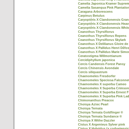
Camelia Japonica Kramer Supre
Camelia Sasanqua Pink Plantatio
Caragana Arborescens
Carpinus Betulus
Caryoptéris X Clandonensis Gran
Caryoptéris X Clandonensis Heav
Caryoptéris X Clandonensis Whit
Ceanothus Thyrsiflorus
Ceanothus Thyrsiflorus Repens
Ceanothus Thyrsiflorus Skylark
Ceanothus X Delilianus Gloire de 
Ceanothus X Pallidus Henri Défo
Ceanothus X Pallidus Marie Simo
Ceratostigma Willmottianum
Cercidiphyllum japonica
Cercis Candensis Forest Pansy
Cercis Chinensis Avondale
Cercis siliquastrum
Chaenomeles Fresdorfer
Chaenomeles Speciosa Falconnet
Chaenomeles X superba Cameo
Chaenomeles X Superba Crimson
Chaenomeles X Superba Ernest F
Chaenomeles X Superba Pink La
Chimonanthus Preacox
Choisya Aztec Pearl
Choisya Ternata
Choisya Ternata Goldfinger ®
Choisya Ternata Sundance ®
Choisya X Withe Dazzler
Cistus X Argenteus Sylver pink
Cistus X Hybridus (x corbariensis