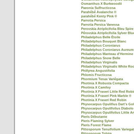
Osmanthus X Burkwoodii
Paeonia Sulfructicosa
Parahébé Avalanche ®
parahébé Kenty Pink ®
Parrotia Persica
Parrotia Persica Vanessa
Perovskia Atriplicifolia Bleu Spire
Pérovskia Atriplicifolia Sylver Blu
Philadelphus Belle Étoile
Philadelphus Bouquet Blanc
Philadelphus Coroniarus
Philadelphus Coroniarus Aureum
Philadelphus Manteau d'Hermine
Philadelphus Snow Belle
Philadelphus Virginalis
Philadelphus Virginalis White Ro
Phillyrea Angustifolia
Phlomis Fructicosa
Phormium Tenax Variégata
Photinia X Robusta Compacta
Photinia X Camilvy
Photinia X Fraseri Little Red Robi
Photinia X Fraseri Pink Marble ®
Photinia X Fraseri Red Robin
Physocarpus Opulifius Dart's Go
Physocarpus Opulifolius Diabolo
Physocarpus Opulifolius Little A
Pieris Débutante
Pieris Flaming Sylver
Pieris Forest Flame
Pittosporum Tenuifolium Variega
Pittosporum Tobira