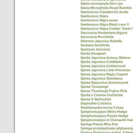
Salvia microphylla Hot Lips
Salvia Microphylla Royal Bumble
Sambuscus Canadensis Auréa
Sambuscus Nigra
Sambuscus Nigra aurea
Sambuscus Nigra Black Lace ®
Sambuscus Nigra Golden Tower 
Sarcococa Hookeriana digyna
Sarcococa Ruscifolia
Skimmia Japonica Rubella
Sorbaria Sorbifolia
Spartium Junceum
Spiréa Douglasii
Spiréa Japonica Antony Waterer
Spiréa Japonica Goldflame
Spirea Japonica Goldmound
Spirea Japonica Little Princesse
Spirea Japonica Magic Carpett
Spirea Japonica Shirobana
Spirea Nipponica Snowmound
Spirea Thunbergii
Spirea Thunbergii Fujino Pink
Spiréa x Cinerea Grefsheim
Spirea X Vanhouttei
Staphyllea Colchica
Stephanandra Incisa Crispa
Symphoricarpos White Hedge
Symphoricarpos Purple Hedge
Symphoricarpos X Chenaultii Ha
Syringa Patula Miss Kim
Syringa protolaciniata (afghanica
Syringa Pubescens subsp Julian