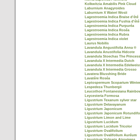
Kolkwitzia Amabilis Pink Cloud
Laburnium Anagyroides
Laburnium X Wateri Wosii
Lagestroemia Indica Braise d'été
Lagestroemia Indica Fushia d'été
Lagestroemia Indica Purpuréa
Lagestroemia Indica Roséa
Lagestroemia Indica Rubra
Lagestroemia Indica violet
Laurus Nobilis
Lavandula Angustifolia Anna ®
Lavandula Anustifolia Hidcote
Lavandula Stoechas The Princes
Lavandula X Intermedia Dutch
Lavandula X Intermedia Edelweis
Lavandula X Intermedia Grosso
Lavatera Blusshing Bride
Lavatére Roséa
Leptospermum Scoparium Winter
Lespedeza Thunbergii
Leucothoe Fontanesiana Rainbo
Leycesteria Formosa
Ligustrium Texanum sylver star
Ligustrium Delavayanum
Ligustrium Japonicum
Ligustrium Japonicum Rotundifo
Ligustrium Limon and Lime
Ligustrium Lucidum
Ligustrium Lucidum Tricolor
Ligustrium Ovalifolium
Ligustrium Ovalifolium Auréum
Ligustrium Vulgaris Atrovirens