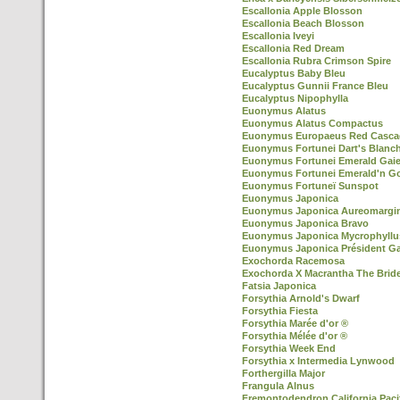
Escallonia Apple Blosson
Escallonia Beach Blosson
Escallonia Iveyi
Escallonia Red Dream
Escallonia Rubra Crimson Spire
Eucalyptus Baby Bleu
Eucalyptus Gunnii France Bleu
Eucalyptus Nipophylla
Euonymus Alatus
Euonymus Alatus Compactus
Euonymus Europaeus Red Casca
Euonymus Fortunei Dart's Blanc
Euonymus Fortunei Emerald Gaie
Euonymus Fortunei Emerald'n G
Euonymus Fortuneï Sunspot
Euonymus Japonica
Euonymus Japonica Aureomargi
Euonymus Japonica Bravo
Euonymus Japonica Mycrophyllu
Euonymus Japonica Président Ga
Exochorda Racemosa
Exochorda X Macrantha The Brid
Fatsia Japonica
Forsythia Arnold's Dwarf
Forsythia Fiesta
Forsythia Marée d'or ®
Forsythia Mélée d'or ®
Forsythia Week End
Forsythia x Intermedia Lynwood
Forthergilla Major
Frangula Alnus
Fremontodendron California Paci