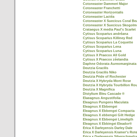
Cotoneaster Dammeri Major
Cotoneaster Franchetti
Cotoneaster Horizontalis
Cotoneaster Lactéa
Cotoneaster X Suecicus Coral Be
Cotoneaster X Suecicus Skogol
Crataegus X media Paul's Scarlet
Cytisus Scoparius andréana
Cytisus Scoparius Killiney Red
Cytisus Scoparius La Coquette
Cytisus Scoparius Lena
Cytisus Scoparius Luna
Cytisus X Praecox All Gold
Cytisus X Praecox zéelandia
Daphne Odorata Aureomarginata
Deutzia Gracilis
Deutzia Gracilis Niko
Deutzia Pride of Rochester
Deutzia X Hybryda Mont Rose
Deutzia X Hybryda Tourbillon Ro
Deutzia X Magnifica
Distylium Bleu Cascade ®
Elaeagnus Angustifolia
Eleagnus Pungens Maculata
Eleagnus X Ebbengei
Eleagnus X Ebbengei Compacta
Eleagnus X ebbengei Gilt Hedge
Eleagnus X Ebbengei Limeligth
Eleagnus X Ebbingei Eleador®
Erica X Darleyensis Darley Dale
Erica X Darleyensis Kramer's Rot
Erica x Darleyensis Siberschmelz