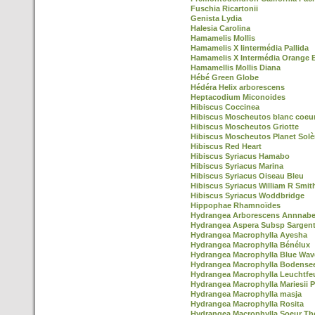
Fuschia Ricartonii
Genista Lydia
Halesia Carolina
Hamamelis Mollis
Hamamelis X Iintermédia Pallida
Hamamelis X Intermédia Orange 
Hamamellis Mollis Diana
Hébé Green Globe
Hédéra Helix arborescens
Heptacodium Miconoides
Hibiscus Coccinea
Hibiscus Moscheutos blanc coeu
Hibiscus Moscheutos Griotte
Hibiscus Moscheutos Planet Solè
Hibiscus Red Heart
Hibiscus Syriacus Hamabo
Hibiscus Syriacus Marina
Hibiscus Syriacus Oiseau Bleu
Hibiscus Syriacus William R Smit
Hibiscus Syriacus Woddbridge
Hippophae Rhamnoïdes
Hydrangea Arborescens Annnabe
Hydrangea Aspera Subsp Sargent
Hydrangea Macrophylla Ayesha
Hydrangea Macrophylla Bénélux
Hydrangea Macrophylla Blue Wav
Hydrangea Macrophylla Bodense
Hydrangea Macrophylla Leuchtfe
Hydrangea Macrophylla Mariesii P
Hydrangea Macrophylla masja
Hydrangea Macrophylla Rosita
Hydrangea Macrophylla Soeur Th