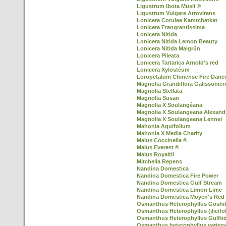
Ligustrum Ibota Musli ®
Ligustrum Vulgare Atrovirens
Lonicera Corulea Kamtchatkat
Lonicera Frangrantissima
Lonicera Nitida
Lonicera Nitida Lemon Beauty
Lonicera Nitida Maigrün
Lonicera Pileata
Lonicera Tartarica Arnold's red
Lonicera Xylostéum
Loropetalum Chinense Fire Danc
Magnolia Grandiflora Galissonier
Magnolia Stellata
Magnolia Susan
Magnolia X Soulangéana
Magnolia X Soulangeana Alexand
Magnolia X Soulangeana Lennei
Mahonia Aquifolium
Mahonia X Media Charity
Malus Coccinella ®
Malus Everest ®
Malus Royaltii
Mitchella Repens
Nandina Domestica
Nandina Domestica Fire Power
Nandina Domestica Gulf Stream
Nandina Domestica Limon Lime
Nandina Domestica Moyen's Red
Osmanthus Heterophyllus Goshiki 
Osmanthus Heterophyllus (ilicifol
Osmanthus Heterophyllus Gulfti
Osmanthus heterophyllus varieg