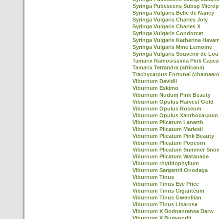
Syringa Pubescens Subsp Microp
Syringa Vulgaris Belle de Nancy
Syringa Vulgaris Charles Joly
Syringa Vulgaris Charles X
Syringa Vulgaris Condorcet
Syringa Vulgaris Katherine Hava
Syringa Vulgaris Mme Lemoine
Syringa Vulgaris Souvenir de Lou
Tamarix Ramosissima Pink Casc
Tamarix Tetrandra (africana)
Trachycarpus Fortunei (chamaero
Viburnum Davidii
Viburnum Eskimo
Viburnum Nudum Pink Beauty
Viburnum Opulus Harvest Gold
Viburnum Opulus Roseum
Viburnum Opulus Xanthocarpum
Viburnum Plicatum Lanarth
Viburnum Plicatum Mariesii
Viburnum Plicatum Pink Beauty
Viburnum Plicatum Popcorn
Viburnum Plicatum Summer Snow
Viburnum Plicatum Watanabe
Viburnum rhytidophyllum
Viburnum Sargentii Onodaga
Viburnum Tinus
Viburnum Tinus Eve Price
Viburnum Tinus Gigantéum
Viburnum Tinus Gwenllian
Viburnum Tinus Lisarose
Viburnum X Bodnantense Darw
Viburnum X Burwoodii