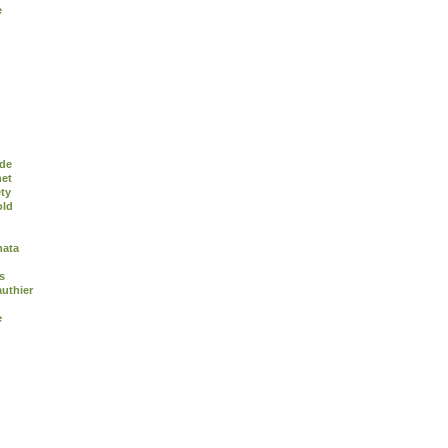
e
de
het
ty
old
nata
s
uthier
e