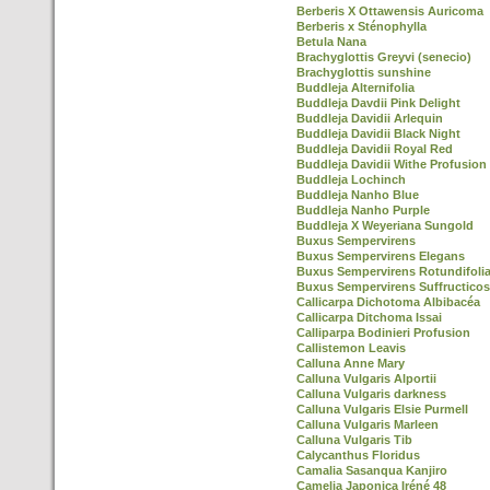
Berberis X Ottawensis Auricoma
Berberis x Sténophylla
Betula Nana
Brachyglottis Greyvi (senecio)
Brachyglottis sunshine
Buddleja Alternifolia
Buddleja Davdii Pink Delight
Buddleja Davidii Arlequin
Buddleja Davidii Black Night
Buddleja Davidii Royal Red
Buddleja Davidii Withe Profusion
Buddleja Lochinch
Buddleja Nanho Blue
Buddleja Nanho Purple
Buddleja X Weyeriana Sungold
Buxus Sempervirens
Buxus Sempervirens Elegans
Buxus Sempervirens Rotundifoli
Buxus Sempervirens Suffructico
Callicarpa Dichotoma Albibacéa
Callicarpa Ditchoma Issai
Calliparpa Bodinieri Profusion
Callistemon Leavis
Calluna Anne Mary
Calluna Vulgaris Alportii
Calluna Vulgaris darkness
Calluna Vulgaris Elsie Purmell
Calluna Vulgaris Marleen
Calluna Vulgaris Tib
Calycanthus Floridus
Camalia Sasanqua Kanjiro
Camelia Japonica Iréné 48