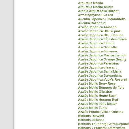
Arbustus Unedo
Arbustus Unedo Rubra
Aronia Arbustifolia Brillant
Artostaphyllos Uva Uvi
Aucuba Japonica Crotondifolia
Aucuba Rozannie
Azalée Japonica Amoena
Azalée Japonica Blauw pink
Azalée Japonica Bleu Danube
Azalée Japonica Fête des mères
Azalée Japonica Florida
Azalée Japonica Gorbella
Azalée Japonica Johanna
Azalée Japonica Macrosthemon
Azalée Japonica Orange Beauty
Azalée Japonica Palestrina
Azalée Japonica pleasant
Azalée Japonica Santa Maria
Azalée Japonica Stewartiana
Azalée Japonica Vuck's Rosyred
Azalée Mollis Berry Rose
Azalee Mollis Bouquet de flore
Azalée Mollis Gibraltar
Azalée Mollis Home Bush
Azalée Mollis Hostpur Red
Azalee Mollis Irène koster
Azalee Mollis Tunis
Azalée Pontica Ville d'Orléans
Berberis Darwinii
Berberis Julianae
Berberis Thunbergii Atropurpure
Berberis x Frakartii Amstelveen