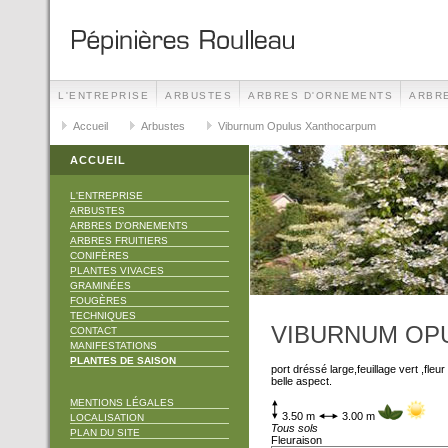
L'ENTREPRISE
ARBUSTES
ARBRES D'ORNEMENTS
ARBRE
TECHNIQUES
Accueil
Arbustes
CONTACT
Viburnum Opulus Xanthocarpum
MANIFESTATIONS
ACCUEIL
L'ENTREPRISE
ARBUSTES
ARBRES D'ORNEMENTS
ARBRES FRUITIERS
CONIFÈRES
PLANTES VIVACES
GRAMINÉES
FOUGÈRES
TECHNIQUES
VIBURNUM OP
CONTACT
MANIFESTATIONS
PLANTES DE SAISON
port dréssé large,feuillage vert ,fleur
belle aspect.
MENTIONS LÉGALES
3.50 m
3.00 m
LOCALISATION
Tous sols
PLAN DU SITE
Fleuraison