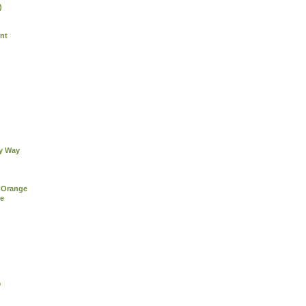
)
nt
ky Way
 Orange
re
®