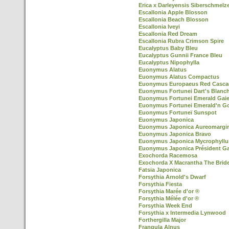
Erica x Darleyensis Siberschmelz
Escallonia Apple Blosson
Escallonia Beach Blosson
Escallonia Iveyi
Escallonia Red Dream
Escallonia Rubra Crimson Spire
Eucalyptus Baby Bleu
Eucalyptus Gunnii France Bleu
Eucalyptus Nipophylla
Euonymus Alatus
Euonymus Alatus Compactus
Euonymus Europaeus Red Casca
Euonymus Fortunei Dart's Blanc
Euonymus Fortunei Emerald Gaie
Euonymus Fortunei Emerald'n G
Euonymus Fortuneï Sunspot
Euonymus Japonica
Euonymus Japonica Aureomargi
Euonymus Japonica Bravo
Euonymus Japonica Mycrophyllu
Euonymus Japonica Président Ga
Exochorda Racemosa
Exochorda X Macrantha The Brid
Fatsia Japonica
Forsythia Arnold's Dwarf
Forsythia Fiesta
Forsythia Marée d'or ®
Forsythia Mélée d'or ®
Forsythia Week End
Forsythia x Intermedia Lynwood
Forthergilla Major
Frangula Alnus