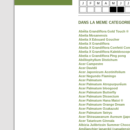
J
F
M
A
M
J
J
DANS LA MEME CATEGORIE
Abélia Grandiflora Gold Touch ®
Abelia Mosanensis
Abelia X Edouard Goucher
Abelia X Grandiflora
Abelia X Grandiflora Confetti Con
Abelia X Grandiflora Kaleidoscop
Abelia x Grandiflora Ping pong
Abéliophyllum Distichum
Acer Campestre
Acer Davidii
Acer Japonicum Acotinifolium
Acer Negundo Flamingo
Acer Palmatum
Acer Palmatum Atropurpuréum
Acer Palmatum bloogood
Acer Palmatum Butterfly
Acer Palmatum Dissectum
Acer Palmatum Hana Matoi ®
Acer Palmatum Orange Dream
Acer Palmatum Ozakazuki
Acer Palmatum Seiryu
Acer Shirasawanum Aureum (jap
Acer Tataricum Ginnala
Albizia Julibrissin Summer Choco
Amélanchier lanarckii (canadensi