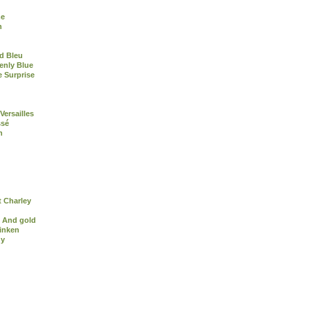
me
n
d Bleu
enly Blue
e Surprise
Versailles
ssé
n
 Charley
 And gold
inken
dy