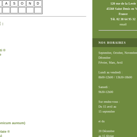
A
S
O
N
D
120 rue de la Levée
45560 Saint Denis en V
France
Tél. 02 38 64 95 32
 :
email
NOS HORAIRES
ti ®
Septembre, Octobre, Novembre
e
Décembre
Février, Mars, Avril
Lundi au vendredi :
8h00-12h00 / 13h30-18h00
Samedi :
9h30-12h00
Sur rendez-vous :
Du 15 avril au
15 septembre
et du
onicum aureum)
20 Décembre
late ®
s)
au 15 février