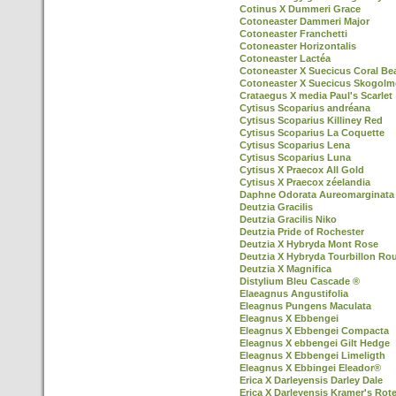
Cotinus X Dummeri Grace
Cotoneaster Dammeri Major
Cotoneaster Franchetti
Cotoneaster Horizontalis
Cotoneaster Lactéa
Cotoneaster X Suecicus Coral Be
Cotoneaster X Suecicus Skogol
Crataegus X media Paul's Scarlet
Cytisus Scoparius andréana
Cytisus Scoparius Killiney Red
Cytisus Scoparius La Coquette
Cytisus Scoparius Lena
Cytisus Scoparius Luna
Cytisus X Praecox All Gold
Cytisus X Praecox zéelandia
Daphne Odorata Aureomarginata
Deutzia Gracilis
Deutzia Gracilis Niko
Deutzia Pride of Rochester
Deutzia X Hybryda Mont Rose
Deutzia X Hybryda Tourbillon Ro
Deutzia X Magnifica
Distylium Bleu Cascade ®
Elaeagnus Angustifolia
Eleagnus Pungens Maculata
Eleagnus X Ebbengei
Eleagnus X Ebbengei Compacta
Eleagnus X ebbengei Gilt Hedge
Eleagnus X Ebbengei Limeligth
Eleagnus X Ebbingei Eleador®
Erica X Darleyensis Darley Dale
Erica X Darleyensis Kramer's Rot