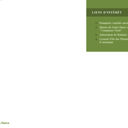
LIENS D'INTÉRÊT
Pommiers variétés anci
Mairie de Saint Denis 
"Commune Verte"
Arboretum de Balaine
Grande Fête des Plante
d'automme
a Nana