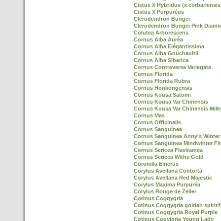
Cistus X Hybridus (x corbariensis
Cistus X Purpuréus
Clerodendron Bungeï
Clerodendron Bungeï Pink Diamo
Colutea Arborescens
Cornus Alba Auréa
Cornus Alba Elégantissima
Cornus Alba Gouchaultii
Cornus Alba Siberica
Cornus Contreversa Variegata
Cornus Florida
Cornus Florida Rubra
Cornus Honkongensis
Cornus Kousa Satomi
Cornus Kousa Var Chinensis
Cornus Kousa Var Chinensis Mil
Cornus Mas
Cornus Officinalis
Cornus Sanguinea
Cornus Sanguinea Anny's Winter
Cornus Sanguinea Mindwinter Fi
Cornus Sericea Flaviramea
Cornus Sericea Withe Gold
Coronilla Emerus
Corylus Avellana Contorta
Corylus Avellana Red Majestic
Corylus Maxima Purpuréa
Corylus Rouge de Zeller
Cotinus Coggygria
Cotinus Coggygria golden spirit
Cotinus Coggygria Royal Purple
Cotinus Cogyigria Young Lady