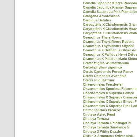
Camelia Japonica King's Ransom
Camelia Japonica Kramer Supre
Camelia Sasanqua Pink Plantatio
Caragana Arborescens
Carpinus Betulus
Caryoptéris X Clandonensis Gran
Caryoptéris X Clandonensis Heav
Caryoptéris X Clandonensis Whit
Ceanothus Thyrsiflorus
Ceanothus Thyrsiflorus Repens
Ceanothus Thyrsiflorus Skylark
Ceanothus X Delilianus Gloire de 
Ceanothus X Pallidus Henri Défo
Ceanothus X Pallidus Marie Simo
Ceratostigma Willmottianum
Cercidiphyllum japonica
Cercis Candensis Forest Pansy
Cercis Chinensis Avondale
Cercis siliquastrum
Chaenomeles Fresdorfer
Chaenomeles Speciosa Falconnet
Chaenomeles X superba Cameo
Chaenomeles X Superba Crimson
Chaenomeles X Superba Ernest F
Chaenomeles X Superba Pink La
Chimonanthus Preacox
Choisya Aztec Pearl
Choisya Ternata
Choisya Ternata Goldfinger ®
Choisya Ternata Sundance ®
Choisya X Withe Dazzler
Cistus X Argenteus Sylver pink