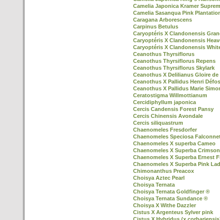
Camelia Japonica Kramer Supre
Camelia Sasanqua Pink Plantatio
Caragana Arborescens
Carpinus Betulus
Caryoptéris X Clandonensis Gran
Caryoptéris X Clandonensis Heav
Caryoptéris X Clandonensis Whit
Ceanothus Thyrsiflorus
Ceanothus Thyrsiflorus Repens
Ceanothus Thyrsiflorus Skylark
Ceanothus X Delilianus Gloire de 
Ceanothus X Pallidus Henri Défo
Ceanothus X Pallidus Marie Simo
Ceratostigma Willmottianum
Cercidiphyllum japonica
Cercis Candensis Forest Pansy
Cercis Chinensis Avondale
Cercis siliquastrum
Chaenomeles Fresdorfer
Chaenomeles Speciosa Falconnet
Chaenomeles X superba Cameo
Chaenomeles X Superba Crimson
Chaenomeles X Superba Ernest F
Chaenomeles X Superba Pink La
Chimonanthus Preacox
Choisya Aztec Pearl
Choisya Ternata
Choisya Ternata Goldfinger ®
Choisya Ternata Sundance ®
Choisya X Withe Dazzler
Cistus X Argenteus Sylver pink
Cistus X Hybridus (x corbariensis