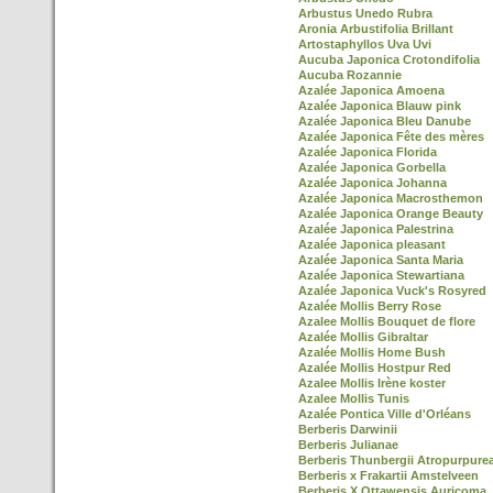
Arbustus Unedo Rubra
Aronia Arbustifolia Brillant
Artostaphyllos Uva Uvi
Aucuba Japonica Crotondifolia
Aucuba Rozannie
Azalée Japonica Amoena
Azalée Japonica Blauw pink
Azalée Japonica Bleu Danube
Azalée Japonica Fête des mères
Azalée Japonica Florida
Azalée Japonica Gorbella
Azalée Japonica Johanna
Azalée Japonica Macrosthemon
Azalée Japonica Orange Beauty
Azalée Japonica Palestrina
Azalée Japonica pleasant
Azalée Japonica Santa Maria
Azalée Japonica Stewartiana
Azalée Japonica Vuck's Rosyred
Azalée Mollis Berry Rose
Azalee Mollis Bouquet de flore
Azalée Mollis Gibraltar
Azalée Mollis Home Bush
Azalée Mollis Hostpur Red
Azalee Mollis Irène koster
Azalee Mollis Tunis
Azalée Pontica Ville d'Orléans
Berberis Darwinii
Berberis Julianae
Berberis Thunbergii Atropurpure
Berberis x Frakartii Amstelveen
Berberis X Ottawensis Auricoma