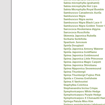
Salvia microphylla (grahamii)
Salvia microphylla Hot Lips
Salvia Microphylla Royal Bumble
Sambuscus Canadensis Auréa
Sambuscus Nigra
Sambuscus Nigra aurea
Sambuscus Nigra Black Lace ®
Sambuscus Nigra Golden Tower 
Sarcococa Hookeriana digyna
Sarcococa Ruscifolia
Skimmia Japonica Rubella
Sorbaria Sorbifolia
Spartium Junceum
Spiréa Douglasii
Spiréa Japonica Antony Waterer
Spiréa Japonica Goldflame
Spirea Japonica Goldmound
Spirea Japonica Little Princesse
Spirea Japonica Magic Carpett
Spirea Japonica Shirobana
Spirea Nipponica Snowmound
Spirea Thunbergii
Spirea Thunbergii Fujino Pink
Spiréa x Cinerea Grefsheim
Spirea X Vanhouttei
Staphyllea Colchica
Stephanandra Incisa Crispa
Symphoricarpos White Hedge
Symphoricarpos Purple Hedge
Symphoricarpos X Chenaultii Ha
Syringa Patula Miss Kim
Syringa protolaciniata (afghanica