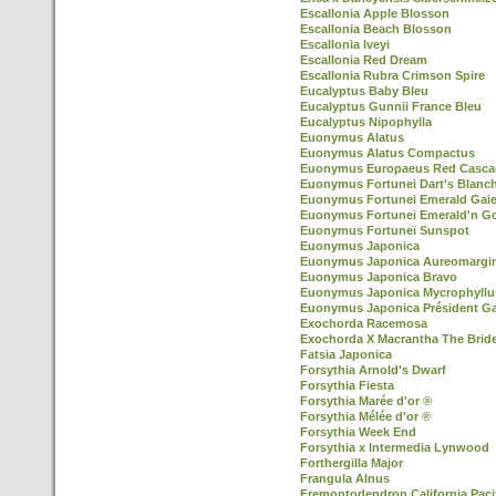
Escallonia Apple Blosson
Escallonia Beach Blosson
Escallonia Iveyi
Escallonia Red Dream
Escallonia Rubra Crimson Spire
Eucalyptus Baby Bleu
Eucalyptus Gunnii France Bleu
Eucalyptus Nipophylla
Euonymus Alatus
Euonymus Alatus Compactus
Euonymus Europaeus Red Casca
Euonymus Fortunei Dart's Blanc
Euonymus Fortunei Emerald Gaie
Euonymus Fortunei Emerald'n G
Euonymus Fortuneï Sunspot
Euonymus Japonica
Euonymus Japonica Aureomargi
Euonymus Japonica Bravo
Euonymus Japonica Mycrophyllu
Euonymus Japonica Président Ga
Exochorda Racemosa
Exochorda X Macrantha The Brid
Fatsia Japonica
Forsythia Arnold's Dwarf
Forsythia Fiesta
Forsythia Marée d'or ®
Forsythia Mélée d'or ®
Forsythia Week End
Forsythia x Intermedia Lynwood
Forthergilla Major
Frangula Alnus
Fremontodendron California Paci