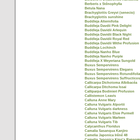
Berberis x Sténophylla
Betula Nana
Brachyglottis Greyvi (senecio)
Brachyglottis sunshine
Buddleja Alternifolia
Buddleja Davdii Pink Delight
Buddleja Davidii Arlequin
Buddleja Davidii Black Night
Buddleja Davidii Royal Red
Buddleja Davidii Withe Profusion
Buddleja Lochinch
Buddleja Nanho Blue
Buddleja Nanho Purple
Buddleja X Weyeriana Sungold
Buxus Sempervirens
Buxus Sempervirens Elegans
Buxus Sempervirens Rotundifoli
Buxus Sempervirens Suffructico
Callicarpa Dichotoma Albibacéa
Callicarpa Ditchoma Issai
Calliparpa Bodinieri Profusion
Callistemon Leavis
Calluna Anne Mary
Calluna Vulgaris Alportii
Calluna Vulgaris darkness
Calluna Vulgaris Elsie Purmell
Calluna Vulgaris Marleen
Calluna Vulgaris Tib
Calycanthus Floridus
Camalia Sasanqua Kanjiro
Camelia Japonica Iréné 48
Camelia Japonica King's Ransom