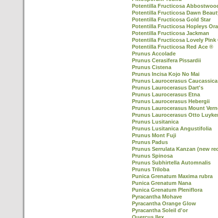
Potentilla Fructicosa Abbostwoo
Potentilla Fructicosa Dawn Beaut
Potentilla Fructicosa Gold Star
Potentilla Fructicosa Hopleys Or
Potentilla Fructicosa Jackman
Potentilla Fructicosa Lovely Pink
Potentilla Fructicosa Red Ace ®
Prunus Accolade
Prunus Cerasifera Pissardii
Prunus Cistena
Prunus Incisa Kojo No Mai
Prunus Laurocerasus Caucassica
Prunus Laurocerasus Dart's
Prunus Laurocerasus Etna
Prunus Laurocerasus Hebergii
Prunus Laurocerasus Mount Ver
Prunus Laurocerasus Otto Luyke
Prunus Lusitanica
Prunus Lusitanica Angustifolia
Prunus Mont Fuji
Prunus Padus
Prunus Serrulata Kanzan (new re
Prunus Spinosa
Prunus Subhirtella Automnalis
Prunus Triloba
Punica Grenatum Maxima rubra
Punica Grenatum Nana
Punica Grenatum Pleniflora
Pyracantha Mohave
Pyracantha Orange Glow
Pyracantha Soleil d'or
Quercus Ilex