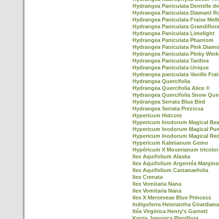
Hydrangea Paniculata Dentelle d
Hydrangea Paniculata Diamant R
Hydrangea Paniculata Fraise Mel
Hydrangea Paniculata Grandiflor
Hydrangea Paniculata Limelight
Hydrangea Paniculata Phantom
Hydrangea Paniculata Pink Diam
Hydrangea Paniculata Pinky Win
Hydrangea Paniculata Tardiva
Hydrangea Paniculata Unique
Hydrangea paniculata Vanille Frai
Hydrangea Quercifolia
Hydrangea Quercifolia Alice ®
Hydrangea Quercifolia Snow Que
Hydrangea Serrata Blue Bird
Hydrangea Serrata Preziosa
Hypericum Hidcote
Hypericum Inodorum Magical Be
Hypericum Inodorum Magical Pu
Hypericum Inodorum Magical Re
Hypericum Kalmianum Gemo
Hypéricum X Moserianum tricolor
Ilex Aquifolium Alaska
Ilex Aquifolium Argentéa Margina
Ilex Aquifolium Castanaefolia
Ilex Crenata
Ilex Vomitaria Nana
Ilex Vomitaria Nana
Ilex X Merseveae Blue Princess
Indigoferra Heterantha Girardiana
Itéa Virginica Henry's Garnett
Kerria Japonica Pleniflora