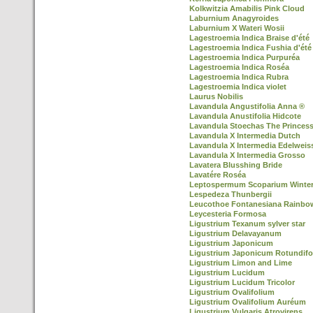
Kolkwitzia Amabilis Pink Cloud
Laburnium Anagyroides
Laburnium X Wateri Wosii
Lagestroemia Indica Braise d'été
Lagestroemia Indica Fushia d'été
Lagestroemia Indica Purpuréa
Lagestroemia Indica Roséa
Lagestroemia Indica Rubra
Lagestroemia Indica violet
Laurus Nobilis
Lavandula Angustifolia Anna ®
Lavandula Anustifolia Hidcote
Lavandula Stoechas The Princes
Lavandula X Intermedia Dutch
Lavandula X Intermedia Edelweis
Lavandula X Intermedia Grosso
Lavatera Blusshing Bride
Lavatére Roséa
Leptospermum Scoparium Winter
Lespedeza Thunbergii
Leucothoe Fontanesiana Rainbo
Leycesteria Formosa
Ligustrium Texanum sylver star
Ligustrium Delavayanum
Ligustrium Japonicum
Ligustrium Japonicum Rotundifo
Ligustrium Limon and Lime
Ligustrium Lucidum
Ligustrium Lucidum Tricolor
Ligustrium Ovalifolium
Ligustrium Ovalifolium Auréum
Ligustrium Vulgaris Atrovirens