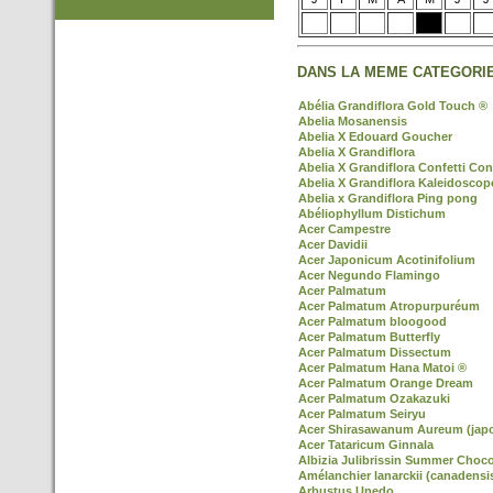
DANS LA MEME CATEGORIE
Abélia Grandiflora Gold Touch ®
Abelia Mosanensis
Abelia X Edouard Goucher
Abelia X Grandiflora
Abelia X Grandiflora Confetti Con
Abelia X Grandiflora Kaleidoscop
Abelia x Grandiflora Ping pong
Abéliophyllum Distichum
Acer Campestre
Acer Davidii
Acer Japonicum Acotinifolium
Acer Negundo Flamingo
Acer Palmatum
Acer Palmatum Atropurpuréum
Acer Palmatum bloogood
Acer Palmatum Butterfly
Acer Palmatum Dissectum
Acer Palmatum Hana Matoi ®
Acer Palmatum Orange Dream
Acer Palmatum Ozakazuki
Acer Palmatum Seiryu
Acer Shirasawanum Aureum (jap
Acer Tataricum Ginnala
Albizia Julibrissin Summer Choco
Amélanchier lanarckii (canadensi
Arbustus Unedo