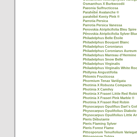
Osmanthus X Burkwoodii
Paeonia Sulfructicosa
Parahébé Avalanche ®
parahébé Kenty Pink ®
Parrotia Persica
Parrotia Persica Vanessa
Perovskia Atriplicifolia Bleu Spire
Pérovskia Atriplicifolia Sylver Blu
Philadelphus Belle Étoile
Philadelphus Bouquet Blanc
Philadelphus Coroniarus
Philadelphus Coroniarus Aureum
Philadelphus Manteau d'Hermine
Philadelphus Snow Belle
Philadelphus Virginalis
Philadelphus Virginalis White Ro
Phillyrea Angustifolia
Phlomis Fructicosa
Phormium Tenax Variégata
Photinia X Robusta Compacta
Photinia X Camilvy
Photinia X Fraseri Little Red Robi
Photinia X Fraseri Pink Marble ®
Photinia X Fraseri Red Robin
Physocarpus Opulifius Dart's Go
Physocarpus Opulifolius Diabolo
Physocarpus Opulifolius Little A
Pieris Débutante
Pieris Flaming Sylver
Pieris Forest Flame
Pittosporum Tenuifolium Variega
Pittosporum Tobira