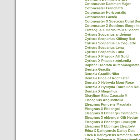
Cotoneaster Dammeri Major
Cotoneaster Franchetti
Cotoneaster Horizontalis
Cotoneaster Lactéa
Cotoneaster X Suecicus Coral Be
Cotoneaster X Suecicus Skogol
Crataegus X media Paul's Scarlet
Cytisus Scoparius andréana
Cytisus Scoparius Killiney Red
Cytisus Scoparius La Coquette
Cytisus Scoparius Lena
Cytisus Scoparius Luna
Cytisus X Praecox All Gold
Cytisus X Praecox zéelandia
Daphne Odorata Aureomarginata
Deutzia Gracilis
Deutzia Gracilis Niko
Deutzia Pride of Rochester
Deutzia X Hybryda Mont Rose
Deutzia X Hybryda Tourbillon Ro
Deutzia X Magnifica
Distylium Bleu Cascade ®
Elaeagnus Angustifolia
Eleagnus Pungens Maculata
Eleagnus X Ebbengei
Eleagnus X Ebbengei Compacta
Eleagnus X ebbengei Gilt Hedge
Eleagnus X Ebbengei Limeligth
Eleagnus X Ebbingei Eleador®
Erica X Darleyensis Darley Dale
Erica X Darleyensis Kramer's Rot
Erica x Darleyensis Siberschmelz