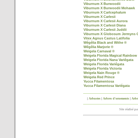
Viburnum X Burwoodii
Viburnum X Burwoodii Mohawk
Viburnum X Carlcephalum
Viburnum X Carlesii
Viburnum X Carlesii Aurora
Viburnum X Carlesii Diana
Viburnum X Carlesii Juddii
Viburnum X Globosum Jermyns 
Vitex Agnus Castus Latifolia
Wégélia Black and Withe ®
Wégélia Marjorie ®
Weigela Carnaval ®
Weigela Florida Magical Rainbow
Weigela Florida Nana Variégata
Weigela Florida Variégata
Weigela Florida Victoria
Weigela Nain Rouge ®
Weigela Red Prince
Yucca Filamentosa
Yucca Filamentosa Variégata
|
Arbustes
|
Arbres d'ornements
|
Arbre
Site réalisé p