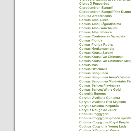
Cistus X Purpuréus
Clerodendron Bungeï
Clerodendron Bungeï Pink Diamo
Colutea Arborescens
Cornus Alba Auréa
Cornus Alba Elégantissima
Cornus Alba Gouchaultii
Cornus Alba Siberica
Cornus Contreversa Variegata
Cornus Florida
Cornus Florida Rubra
Cornus Honkongensis
Cornus Kousa Satomi
Cornus Kousa Var Chinensis
Cornus Kousa Var Chinensis Mil
Cornus Mas
Cornus Officinalis
Cornus Sanguinea
Cornus Sanguinea Anny's Winter
Cornus Sanguinea Mindwinter Fi
Cornus Sericea Flaviramea
Cornus Sericea Withe Gold
Coronilla Emerus
Corylus Avellana Contorta
Corylus Avellana Red Majestic
Corylus Maxima Purpuréa
Corylus Rouge de Zeller
Cotinus Coggygria
Cotinus Coggygria golden spirit
Cotinus Coggygria Royal Purple
Cotinus Cogyigria Young Lady
Cotinus X Dummeri Grace