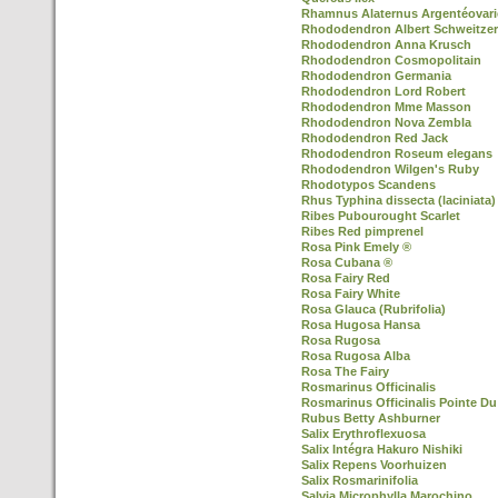
Rhamnus Alaternus Argentéovari
Rhododendron Albert Schweitzer
Rhododendron Anna Krusch
Rhododendron Cosmopolitain
Rhododendron Germania
Rhododendron Lord Robert
Rhododendron Mme Masson
Rhododendron Nova Zembla
Rhododendron Red Jack
Rhododendron Roseum elegans
Rhododendron Wilgen's Ruby
Rhodotypos Scandens
Rhus Typhina dissecta (laciniata)
Ribes Pubourought Scarlet
Ribes Red pimprenel
Rosa Pink Emely ®
Rosa Cubana ®
Rosa Fairy Red
Rosa Fairy White
Rosa Glauca (Rubrifolia)
Rosa Hugosa Hansa
Rosa Rugosa
Rosa Rugosa Alba
Rosa The Fairy
Rosmarinus Officinalis
Rosmarinus Officinalis Pointe Du
Rubus Betty Ashburner
Salix Erythroflexuosa
Salix Intégra Hakuro Nishiki
Salix Repens Voorhuizen
Salix Rosmarinifolia
Salvia Microphylla Marochino