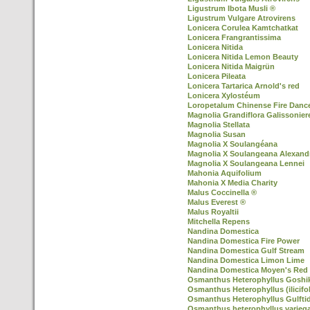
Ligustrum Ibota Musli ®
Ligustrum Vulgare Atrovirens
Lonicera Corulea Kamtchatkat
Lonicera Frangrantissima
Lonicera Nitida
Lonicera Nitida Lemon Beauty
Lonicera Nitida Maigrün
Lonicera Pileata
Lonicera Tartarica Arnold's red
Lonicera Xylostéum
Loropetalum Chinense Fire Danc
Magnolia Grandiflora Galissonier
Magnolia Stellata
Magnolia Susan
Magnolia X Soulangéana
Magnolia X Soulangeana Alexand
Magnolia X Soulangeana Lennei
Mahonia Aquifolium
Mahonia X Media Charity
Malus Coccinella ®
Malus Everest ®
Malus Royaltii
Mitchella Repens
Nandina Domestica
Nandina Domestica Fire Power
Nandina Domestica Gulf Stream
Nandina Domestica Limon Lime
Nandina Domestica Moyen's Red
Osmanthus Heterophyllus Goshiki 
Osmanthus Heterophyllus (ilicifol
Osmanthus Heterophyllus Gulfti
Osmanthus heterophyllus varieg