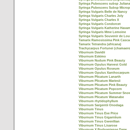
Syringa Pubescens subsp Julian
Syringa Pubescens Subsp Microp
Syringa Vulgaris Belle de Nancy
Syringa Vulgaris Charles Joly
Syringa Vulgaris Charles X
Syringa Vulgaris Condorcet
Syringa Vulgaris Katherine Hava
Syringa Vulgaris Mme Lemoine
Syringa Vulgaris Souvenir de Lou
Tamarix Ramosissima Pink Casc
Tamarix Tetrandra (africana)
Trachycarpus Fortunei (chamaero
Viburnum Davidii
Viburnum Eskimo
Viburnum Nudum Pink Beauty
Viburnum Opulus Harvest Gold
Viburnum Opulus Roseum
Viburnum Opulus Xanthocarpum
Viburnum Plicatum Lanarth
Viburnum Plicatum Mariesii
Viburnum Plicatum Pink Beauty
Viburnum Plicatum Popcorn
Viburnum Plicatum Summer Snow
Viburnum Plicatum Watanabe
Viburnum rhytidophyllum
Viburnum Sargentii Onodaga
Viburnum Tinus
Viburnum Tinus Eve Price
Viburnum Tinus Gigantéum
Viburnum Tinus Gwenllian
Viburnum Tinus Lisarose
Viburnum X Bodnantense Darw