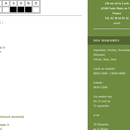
A
S
O
N
D
120 rue de la Levée
45560 Saint Denis en V
France
Tél. 02 38 64 95 32
 :
email
NOS HORAIRES
ti ®
Septembre, Octobre, Novembre
e
Décembre
Février, Mars, Avril
Lundi au vendredi :
8h00-12h00 / 13h30-18h00
Samedi :
9h30-12h00
Sur rendez-vous :
Du 15 avril au
15 septembre
et du
onicum aureum)
20 Décembre
late ®
s)
au 15 février