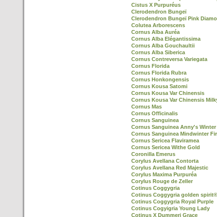
Cistus X Purpuréus
Clerodendron Bungeï
Clerodendron Bungeï Pink Diamo
Colutea Arborescens
Cornus Alba Auréa
Cornus Alba Elégantissima
Cornus Alba Gouchaultii
Cornus Alba Siberica
Cornus Contreversa Variegata
Cornus Florida
Cornus Florida Rubra
Cornus Honkongensis
Cornus Kousa Satomi
Cornus Kousa Var Chinensis
Cornus Kousa Var Chinensis Mil
Cornus Mas
Cornus Officinalis
Cornus Sanguinea
Cornus Sanguinea Anny's Winter
Cornus Sanguinea Mindwinter Fi
Cornus Sericea Flaviramea
Cornus Sericea Withe Gold
Coronilla Emerus
Corylus Avellana Contorta
Corylus Avellana Red Majestic
Corylus Maxima Purpuréa
Corylus Rouge de Zeller
Cotinus Coggygria
Cotinus Coggygria golden spirit
Cotinus Coggygria Royal Purple
Cotinus Cogyigria Young Lady
Cotinus X Dummeri Grace