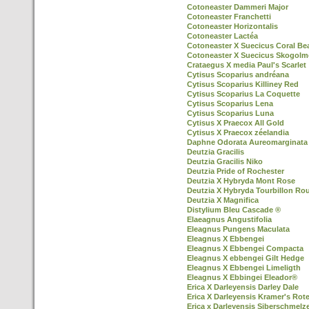
Cotoneaster Dammeri Major
Cotoneaster Franchetti
Cotoneaster Horizontalis
Cotoneaster Lactéa
Cotoneaster X Suecicus Coral Be
Cotoneaster X Suecicus Skogol
Crataegus X media Paul's Scarlet
Cytisus Scoparius andréana
Cytisus Scoparius Killiney Red
Cytisus Scoparius La Coquette
Cytisus Scoparius Lena
Cytisus Scoparius Luna
Cytisus X Praecox All Gold
Cytisus X Praecox zéelandia
Daphne Odorata Aureomarginata
Deutzia Gracilis
Deutzia Gracilis Niko
Deutzia Pride of Rochester
Deutzia X Hybryda Mont Rose
Deutzia X Hybryda Tourbillon Ro
Deutzia X Magnifica
Distylium Bleu Cascade ®
Elaeagnus Angustifolia
Eleagnus Pungens Maculata
Eleagnus X Ebbengei
Eleagnus X Ebbengei Compacta
Eleagnus X ebbengei Gilt Hedge
Eleagnus X Ebbengei Limeligth
Eleagnus X Ebbingei Eleador®
Erica X Darleyensis Darley Dale
Erica X Darleyensis Kramer's Rot
Erica x Darleyensis Siberschmelz