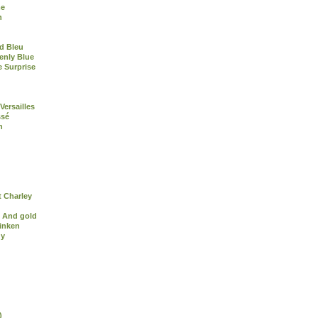
me
n
d Bleu
enly Blue
e Surprise
Versailles
ssé
n
 Charley
 And gold
inken
dy
)