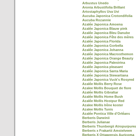
Arbustus Unedo
Aronia Arbustifolia Brillant
Artostaphyllos Uva Uvi
Aucuba Japonica Crotondifolia
Aucuba Rozannie
Azalée Japonica Amoena
Azalée Japonica Blauw pink
Azalée Japonica Bleu Danube
Azalée Japonica Fête des mères
Azalée Japonica Florida
Azalée Japonica Gorbella
Azalée Japonica Johanna
Azalée Japonica Macrosthemon
Azalée Japonica Orange Beauty
Azalée Japonica Palestrina
Azalée Japonica pleasant
Azalée Japonica Santa Maria
Azalée Japonica Stewartiana
Azalée Japonica Vuck's Rosyred
Azalée Mollis Berry Rose
Azalee Mollis Bouquet de flore
Azalée Mollis Gibraltar
Azalée Mollis Home Bush
Azalée Mollis Hostpur Red
Azalee Mollis Irène koster
Azalee Mollis Tunis
Azalée Pontica Ville d'Orléans
Berberis Darwinii
Berberis Julianae
Berberis Thunbergii Atropurpure
Berberis x Frakartii Amstelveen
Berberis X Ottawensis Auricoma