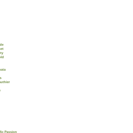
de
het
ty
old
nata
s
uthier
e
fic Passion