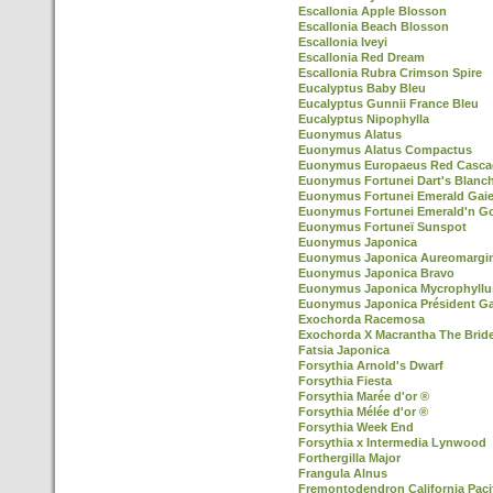
Escallonia Apple Blosson
Escallonia Beach Blosson
Escallonia Iveyi
Escallonia Red Dream
Escallonia Rubra Crimson Spire
Eucalyptus Baby Bleu
Eucalyptus Gunnii France Bleu
Eucalyptus Nipophylla
Euonymus Alatus
Euonymus Alatus Compactus
Euonymus Europaeus Red Casca
Euonymus Fortunei Dart's Blanc
Euonymus Fortunei Emerald Gaie
Euonymus Fortunei Emerald'n G
Euonymus Fortuneï Sunspot
Euonymus Japonica
Euonymus Japonica Aureomargi
Euonymus Japonica Bravo
Euonymus Japonica Mycrophyllu
Euonymus Japonica Président Ga
Exochorda Racemosa
Exochorda X Macrantha The Brid
Fatsia Japonica
Forsythia Arnold's Dwarf
Forsythia Fiesta
Forsythia Marée d'or ®
Forsythia Mélée d'or ®
Forsythia Week End
Forsythia x Intermedia Lynwood
Forthergilla Major
Frangula Alnus
Fremontodendron California Paci