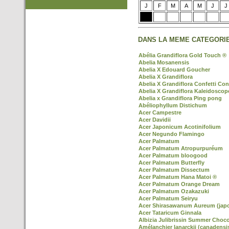
J
F
M
A
M
J
J
DANS LA MEME CATEGORIE
Abélia Grandiflora Gold Touch ®
Abelia Mosanensis
Abelia X Edouard Goucher
Abelia X Grandiflora
Abelia X Grandiflora Confetti Con
Abelia X Grandiflora Kaleidoscop
Abelia x Grandiflora Ping pong
Abéliophyllum Distichum
Acer Campestre
Acer Davidii
Acer Japonicum Acotinifolium
Acer Negundo Flamingo
Acer Palmatum
Acer Palmatum Atropurpuréum
Acer Palmatum bloogood
Acer Palmatum Butterfly
Acer Palmatum Dissectum
Acer Palmatum Hana Matoi ®
Acer Palmatum Orange Dream
Acer Palmatum Ozakazuki
Acer Palmatum Seiryu
Acer Shirasawanum Aureum (jap
Acer Tataricum Ginnala
Albizia Julibrissin Summer Choco
Amélanchier lanarckii (canadensi