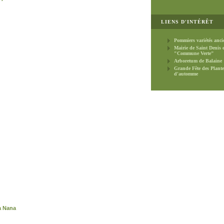
LIENS D'INTÉRÊT
Pommiers variétés anci
Mairie de Saint Denis 
"Commune Verte"
Arboretum de Balaine
Grande Fête des Plante
d'automme
a Nana