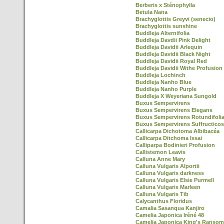
Berberis x Sténophylla
Betula Nana
Brachyglottis Greyvi (senecio)
Brachyglottis sunshine
Buddleja Alternifolia
Buddleja Davdii Pink Delight
Buddleja Davidii Arlequin
Buddleja Davidii Black Night
Buddleja Davidii Royal Red
Buddleja Davidii Withe Profusion
Buddleja Lochinch
Buddleja Nanho Blue
Buddleja Nanho Purple
Buddleja X Weyeriana Sungold
Buxus Sempervirens
Buxus Sempervirens Elegans
Buxus Sempervirens Rotundifoli
Buxus Sempervirens Suffructico
Callicarpa Dichotoma Albibacéa
Callicarpa Ditchoma Issai
Calliparpa Bodinieri Profusion
Callistemon Leavis
Calluna Anne Mary
Calluna Vulgaris Alportii
Calluna Vulgaris darkness
Calluna Vulgaris Elsie Purmell
Calluna Vulgaris Marleen
Calluna Vulgaris Tib
Calycanthus Floridus
Camalia Sasanqua Kanjiro
Camelia Japonica Iréné 48
Camelia Japonica King's Ransom