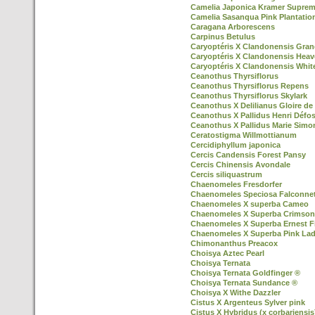
Camelia Japonica Kramer Supre
Camelia Sasanqua Pink Plantatio
Caragana Arborescens
Carpinus Betulus
Caryoptéris X Clandonensis Gran
Caryoptéris X Clandonensis Heav
Caryoptéris X Clandonensis Whit
Ceanothus Thyrsiflorus
Ceanothus Thyrsiflorus Repens
Ceanothus Thyrsiflorus Skylark
Ceanothus X Delilianus Gloire de 
Ceanothus X Pallidus Henri Défo
Ceanothus X Pallidus Marie Simo
Ceratostigma Willmottianum
Cercidiphyllum japonica
Cercis Candensis Forest Pansy
Cercis Chinensis Avondale
Cercis siliquastrum
Chaenomeles Fresdorfer
Chaenomeles Speciosa Falconnet
Chaenomeles X superba Cameo
Chaenomeles X Superba Crimson
Chaenomeles X Superba Ernest F
Chaenomeles X Superba Pink La
Chimonanthus Preacox
Choisya Aztec Pearl
Choisya Ternata
Choisya Ternata Goldfinger ®
Choisya Ternata Sundance ®
Choisya X Withe Dazzler
Cistus X Argenteus Sylver pink
Cistus X Hybridus (x corbariensis