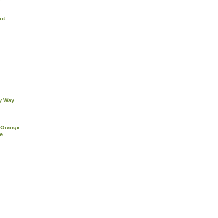
nt
ky Way
 Orange
re
®