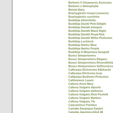
Berberis X Ottawensis Auricoma
Berberis x Sténophylla
Betula Nana
Brachyglottis Greyvi (senecio)
Brachyglottis sunshine
Buddleja Alternifolia
Buddleja Davdii Pink Delight
Buddleja Davidii Arlequin
Buddleja Davidii Black Night
Buddleja Davidii Royal Red
Buddleja Davidii Withe Profusion
Buddleja Lochinch
Buddleja Nanho Blue
Buddleja Nanho Purple
Buddleja X Weyeriana Sungold
Buxus Sempervirens
Buxus Sempervirens Elegans
Buxus Sempervirens Rotundifoli
Buxus Sempervirens Suffructico
Callicarpa Dichotoma Albibacéa
Callicarpa Ditchoma Issai
Calliparpa Bodinieri Profusion
Callistemon Leavis
Calluna Anne Mary
Calluna Vulgaris Alportii
Calluna Vulgaris darkness
Calluna Vulgaris Elsie Purmell
Calluna Vulgaris Marleen
Calluna Vulgaris Tib
Calycanthus Floridus
Camalia Sasanqua Kanjiro
Camelia Japonica Iréné 48