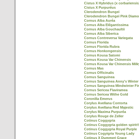
Cistus X Hybridus (x corbariensis
Cistus X Purpuréus
Clerodendron Bungeï
Clerodendron Bungeï Pink Diamo
Cornus Alba Auréa
Cornus Alba Elégantissima
Cornus Alba Gouchaultii
Cornus Alba Siberica
Cornus Contreversa Variegata
Cornus Florida
Cornus Florida Rubra
Cornus Honkongensis
Cornus Kousa Satomi
Cornus Kousa Var Chinensis
Cornus Kousa Var Chinensis Mil
Cornus Mas
Cornus Officinalis
Cornus Sanguinea
Cornus Sanguinea Anny's Winter
Cornus Sanguinea Mindwinter Fi
Cornus Sericea Flaviramea
Cornus Sericea Withe Gold
Coronilla Emerus
Corylus Avellana Contorta
Corylus Avellana Red Majestic
Corylus Maxima Purpuréa
Corylus Rouge de Zeller
Cotinus Coggygria
Cotinus Coggygria golden spirit
Cotinus Coggygria Royal Purple
Cotinus Cogyigria Young Lady
Cotinus X Dummeri Grace