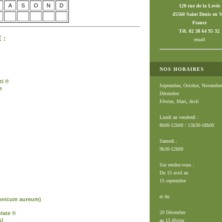
A
S
O
N
D
120 rue de la Levée
45560 Saint Denis en V
France
Tél. 02 38 64 95 32
 :
email
NOS HORAIRES
ti ®
Septembre, Octobre, Novembre
e
Décembre
Février, Mars, Avril
Lundi au vendredi :
8h00-12h00 / 13h30-18h00
Samedi :
9h30-12h00
Sur rendez-vous :
Du 15 avril au
15 septembre
et du
onicum aureum)
20 Décembre
late ®
s)
au 15 février