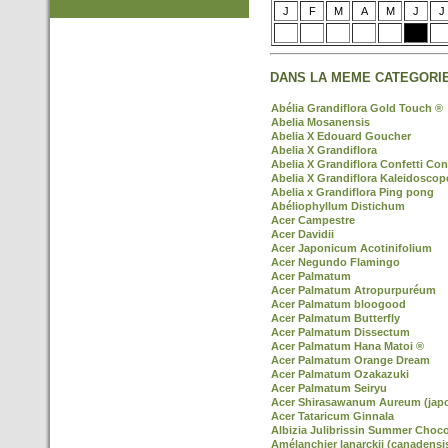
J
F
M
A
M
J
J
DANS LA MEME CATEGORIE
Abélia Grandiflora Gold Touch ®
Abelia Mosanensis
Abelia X Edouard Goucher
Abelia X Grandiflora
Abelia X Grandiflora Confetti Con
Abelia X Grandiflora Kaleidoscop
Abelia x Grandiflora Ping pong
Abéliophyllum Distichum
Acer Campestre
Acer Davidii
Acer Japonicum Acotinifolium
Acer Negundo Flamingo
Acer Palmatum
Acer Palmatum Atropurpuréum
Acer Palmatum bloogood
Acer Palmatum Butterfly
Acer Palmatum Dissectum
Acer Palmatum Hana Matoi ®
Acer Palmatum Orange Dream
Acer Palmatum Ozakazuki
Acer Palmatum Seiryu
Acer Shirasawanum Aureum (jap
Acer Tataricum Ginnala
Albizia Julibrissin Summer Choco
Amélanchier lanarckii (canadensi