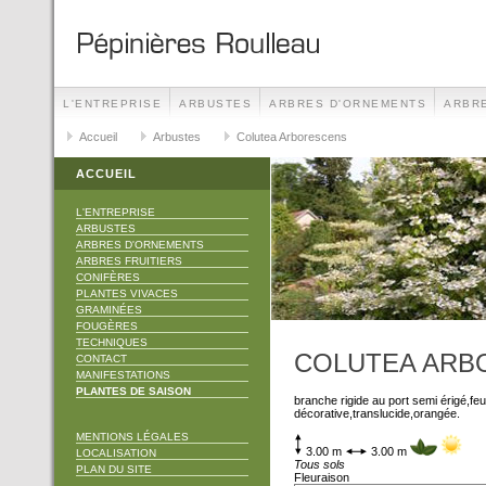
L'ENTREPRISE
ARBUSTES
ARBRES D'ORNEMENTS
ARBRE
TECHNIQUES
Accueil
Arbustes
CONTACT
Colutea Arborescens
MANIFESTATIONS
ACCUEIL
L'ENTREPRISE
ARBUSTES
ARBRES D'ORNEMENTS
ARBRES FRUITIERS
CONIFÈRES
PLANTES VIVACES
GRAMINÉES
FOUGÈRES
TECHNIQUES
COLUTEA ARB
CONTACT
MANIFESTATIONS
PLANTES DE SAISON
branche rigide au port semi érigé,feui
décorative,translucide,orangée.
MENTIONS LÉGALES
3.00 m
3.00 m
LOCALISATION
Tous sols
PLAN DU SITE
Fleuraison