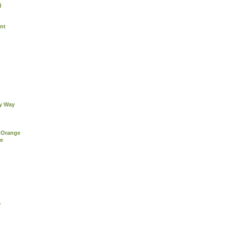
)
nt
ky Way
 Orange
re
®