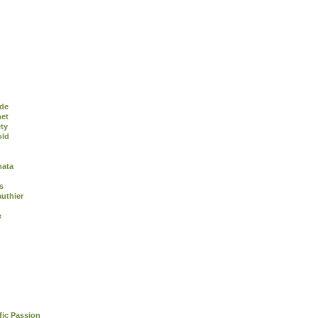
de
het
ty
old
nata
s
uthier
e
fic Passion