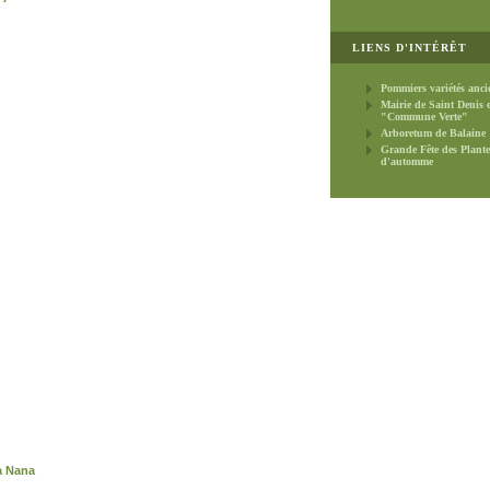
LIENS D'INTÉRÊT
Pommiers variétés anci
Mairie de Saint Denis 
"Commune Verte"
Arboretum de Balaine
Grande Fête des Plante
d'automme
a Nana