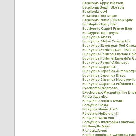
Escallonia Apple Blosson
Escallonia Beach Blosson
Escallonia Iveyi
Escallonia Red Dream
Escallonia Rubra Crimson Spire
Eucalyptus Baby Bleu
Eucalyptus Gunnii France Bleu
Eucalyptus Nipophylla
Euonymus Alatus
Euonymus Alatus Compactus
Euonymus Europaeus Red Casca
Euonymus Fortunei Dart's Blanc
Euonymus Fortunei Emerald Gaie
Euonymus Fortunei Emerald'n G
Euonymus Fortuneï Sunspot
Euonymus Japonica
Euonymus Japonica Aureomargi
Euonymus Japonica Bravo
Euonymus Japonica Mycrophyllu
Euonymus Japonica Président Ga
Exochorda Racemosa
Exochorda X Macrantha The Brid
Fatsia Japonica
Forsythia Arnold's Dwarf
Forsythia Fiesta
Forsythia Marée d'or ®
Forsythia Mélée d'or ®
Forsythia Week End
Forsythia x Intermedia Lynwood
Forthergilla Major
Frangula Alnus
Fremontodendron California Paci