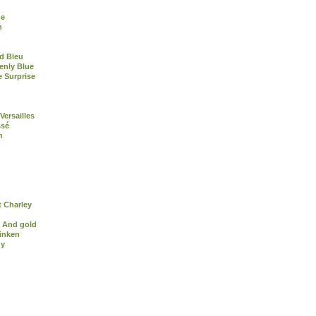
me
n
d Bleu
enly Blue
e Surprise
Versailles
ssé
n
 Charley
 And gold
inken
dy