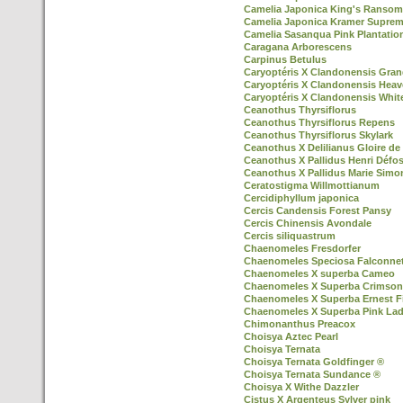
Camelia Japonica King's Ransom
Camelia Japonica Kramer Supre
Camelia Sasanqua Pink Plantatio
Caragana Arborescens
Carpinus Betulus
Caryoptéris X Clandonensis Gran
Caryoptéris X Clandonensis Heav
Caryoptéris X Clandonensis Whit
Ceanothus Thyrsiflorus
Ceanothus Thyrsiflorus Repens
Ceanothus Thyrsiflorus Skylark
Ceanothus X Delilianus Gloire de 
Ceanothus X Pallidus Henri Défo
Ceanothus X Pallidus Marie Simo
Ceratostigma Willmottianum
Cercidiphyllum japonica
Cercis Candensis Forest Pansy
Cercis Chinensis Avondale
Cercis siliquastrum
Chaenomeles Fresdorfer
Chaenomeles Speciosa Falconnet
Chaenomeles X superba Cameo
Chaenomeles X Superba Crimson
Chaenomeles X Superba Ernest F
Chaenomeles X Superba Pink La
Chimonanthus Preacox
Choisya Aztec Pearl
Choisya Ternata
Choisya Ternata Goldfinger ®
Choisya Ternata Sundance ®
Choisya X Withe Dazzler
Cistus X Argenteus Sylver pink