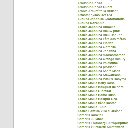
Arbustus Unedo
Arbustus Unedo Rubra
Aronia Arbustifolia Brillant
Artostaphyllos Uva Uvi
Aucuba Japonica Crotondifolia
Aucuba Rozannie
Azalée Japonica Amoena
Azalée Japonica Blauw pink
Azalée Japonica Bleu Danube
Azalée Japonica Fête des mères
Azalée Japonica Florida
Azalée Japonica Gorbella
Azalée Japonica Johanna
Azalée Japonica Macrosthemon
Azalée Japonica Orange Beauty
Azalée Japonica Palestrina
Azalée Japonica pleasant
Azalée Japonica Santa Maria
Azalée Japonica Stewartiana
Azalée Japonica Vuck's Rosyred
Azalée Mollis Berry Rose
Azalee Mollis Bouquet de flore
Azalée Mollis Gibraltar
Azalée Mollis Home Bush
Azalée Mollis Hostpur Red
Azalee Mollis Irène koster
Azalee Mollis Tunis
Azalée Pontica Ville d'Orléans
Berberis Darwinii
Berberis Julianae
Berberis Thunbergii Atropurpure
Berberis x Frakartii Amstelveen