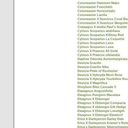
Cotoneaster Dammeri Major
Cotoneaster Franchetti
Cotoneaster Horizontalis
Cotoneaster Lactéa
Cotoneaster X Suecicus Coral Be
Cotoneaster X Suecicus Skogol
Crataegus X media Paul's Scarlet
Cytisus Scoparius andréana
Cytisus Scoparius Killiney Red
Cytisus Scoparius La Coquette
Cytisus Scoparius Lena
Cytisus Scoparius Luna
Cytisus X Praecox All Gold
Cytisus X Praecox zéelandia
Daphne Odorata Aureomarginata
Deutzia Gracilis
Deutzia Gracilis Niko
Deutzia Pride of Rochester
Deutzia X Hybryda Mont Rose
Deutzia X Hybryda Tourbillon Ro
Deutzia X Magnifica
Distylium Bleu Cascade ®
Elaeagnus Angustifolia
Eleagnus Pungens Maculata
Eleagnus X Ebbengei
Eleagnus X Ebbengei Compacta
Eleagnus X ebbengei Gilt Hedge
Eleagnus X Ebbengei Limeligth
Eleagnus X Ebbingei Eleador®
Erica X Darleyensis Darley Dale
Erica X Darleyensis Kramer's Rot
Erica x Darleyensis Siberschmelz