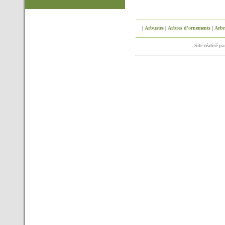
|
Arbustes
|
Arbres d'ornements
|
Arbre
Site réalisé p