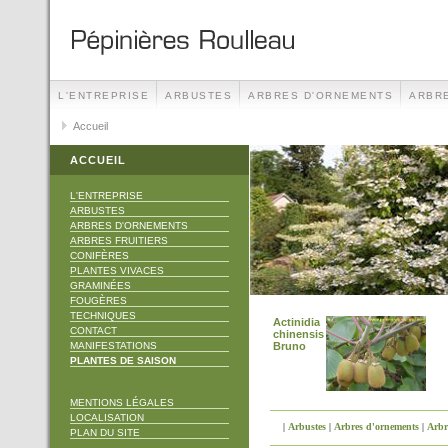
L'ENTREPRISE
ARBUSTES
ARBRES D'ORNEMENTS
ARBRE
TECHNIQUES
Accueil
CONTACT
MANIFESTATIONS
ACCUEIL
L'ENTREPRISE
ARBUSTES
ARBRES D'ORNEMENTS
ARBRES FRUITIERS
CONIFÈRES
PLANTES VIVACES
GRAMINÉES
FOUGÈRES
TECHNIQUES
Actinidia
CONTACT
chinensis
MANIFESTATIONS
Bruno
PLANTES DE SAISON
MENTIONS LÉGALES
LOCALISATION
|
Arbustes
|
Arbres d'ornements
|
Arbre
PLAN DU SITE